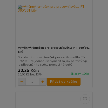
Výměnný rámeček pro pracovní světlo FT-360/361
bílý
Standartní modrý rámeček pracovního světla FT-
360/361 lze jednoduše vyměnit za jiný barevný typ,
je připevněn ke svtělu pomocí 4 šroubů.
30,25 Kč
/
ks
Skladem 10 ks
25,00 Kč
bez DPH
Přidat do košíku