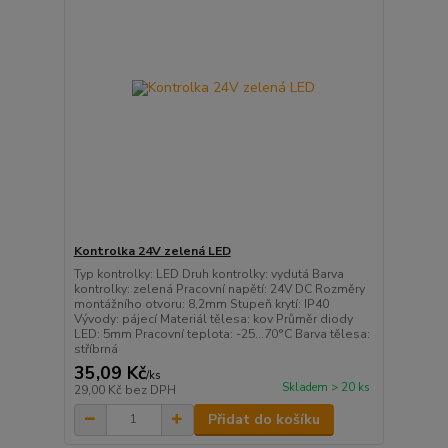
Kontrolka 24V zelená LED
Typ kontrolky: LED Druh kontrolky: vydutá Barva
kontrolky: zelená Pracovní napětí: 24V DC Rozměry
montážního otvoru: 8,2mm Stupeň krytí: IP40
Vývody: pájecí Materiál tělesa: kov Průměr diody
LED: 5mm Pracovní teplota: -25...70°C Barva tělesa:
stříbrná
35,09 Kč
/
ks
Skladem > 20 ks
29,00 Kč
bez DPH
Přidat do košíku