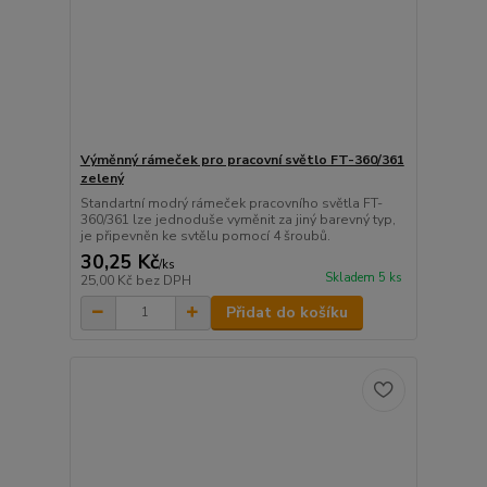
Výměnný rámeček pro pracovní světlo FT-360/361
zelený
Standartní modrý rámeček pracovního světla FT-
360/361 lze jednoduše vyměnit za jiný barevný typ,
je připevněn ke svtělu pomocí 4 šroubů.
30,25 Kč
/
ks
Skladem 5 ks
25,00 Kč
bez DPH
Přidat do košíku