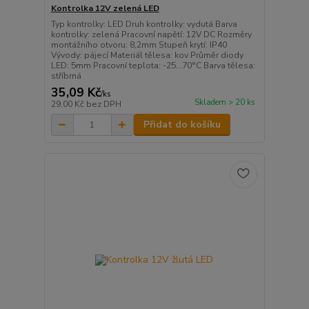
Kontrolka 12V zelená LED
Typ kontrolky: LED Druh kontrolky: vydutá Barva
kontrolky: zelená Pracovní napětí: 12V DC Rozměry
montážního otvoru: 8,2mm Stupeň krytí: IP40
Vývody: pájecí Materiál tělesa: kov Průměr diody
LED: 5mm Pracovní teplota: -25...70°C Barva tělesa:
stříbrná
35,09 Kč
/
ks
Skladem > 20 ks
29,00 Kč
bez DPH
Přidat do košíku