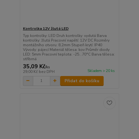
Kontrolka 12V žlutá LED
Typ kontrolky: LED Druh kontrolky: vydutá Barva
kontrolky: žlutá Pracovní napětí: 12V DC Rozměry
montážního otvoru: 8,2mm Stupeň krytí: IP40
Vývody: pájecí Materiál tělesa: kov Průměr diody
LED: 5mm Pracovní teplota: -25...70°C Barva tělesa:
stříbrná
35,09 Kč
/
ks
Skladem > 20 ks
29,00 Kč
bez DPH
Přidat do košíku