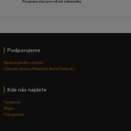
Program slev pro věrné zákazníky
Podporujeme
Nadace plného vědomí
Základní škola a Mateřská škola Polevsko
Kde nás najdete
Facebook
Mapa
Fotogalerie