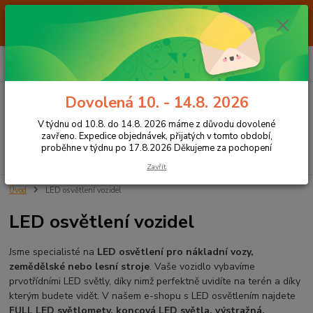
Od 7.8. do 14.8. 2026 máme z důvodu dovolené ZAVŘENO. Expedice
objednávek, přijatých v tomto období, proběhne v týdnu po 17.8.2026
Děkujeme za pochopení
0
ks
+420 605 283 713
CZK
za
0,00 Kč
8:00 - 15:00
Dovolená 10. - 14.8. 2026
Menu
V týdnu od 10.8. do 14.8. 2026 máme z důvodu dovolené
zavřeno. Expedice objednávek, přijatých v tomto období,
proběhne v týdnu po 17.8.2026 Děkujeme za pochopení
Hledat
Zavřít
Úvod
LED osvětlení vozidel
LED osvětlení vozidel
Jsme specialisté na
LED osvětlení pro nákladní vozy,
zemědělské nebo lesní stroje
. Vaše vozidlo vybavíme
prvotřídními LED světly, díky nimž perfektně uvidíte na terén a díky
kterým budete vidět. V našem e-shopu s LED osvětlením najdete
FULL LED světlomety,
koncová LED světla, výstražná,