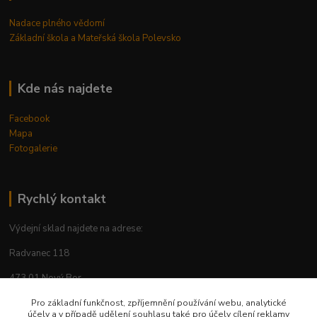
Nadace plného vědomí
Základní škola a Mateřská škola Polevsko
Kde nás najdete
Facebook
Mapa
Fotogalerie
Rychlý kontakt
Výdejní sklad najdete na adrese:
Radvanec 118
473 01 Nový Bor
tel: +420 605 283 713
Pro základní funkčnost, zpříjemnění používání webu, analytické
účely a v případě udělení souhlasu také pro účely cílení reklamy