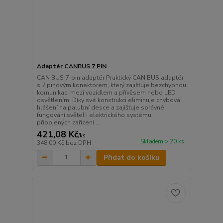
Adaptér CANBUS 7 PIN
CAN BUS 7-pin adaptér Praktický CAN BUS adaptér
s 7 pinovým konektorem, který zajišťuje bezchybnou
komunikaci mezi vozidlem a přívěsem nebo LED
osvětlením. Díky své konstrukci eliminuje chybová
hlášení na palubní desce a zajišťuje správné
fungování světel i elektrického systému
připojených zařízení....
421,08 Kč
/
ks
Skladem > 20 ks
348,00 Kč
bez DPH
Přidat do košíku