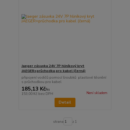
Jaeger zásuvka 24V 7P hliníkový kryt
JAEGER+průchodka pro kabel (černá)
připojení vodičů pomocí šroubků plastové těsnění
s průchodkou pro kabel
185,13 Kč
/
ks
Není skladem
153,00 Kč
bez DPH
Detail
strana
z 1