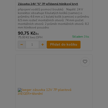
Zásuvka 24V "S" 7P přídavná hliníkový kryt
připojení vodičů pomocí šroubků Napětí: 24 V
konektor obsahuje 6 kulatých kolíků (samec) o
průměru 4,6 mm a 1 kulatý kolík (samice) o průměru
6,5 mm rozteč montážních otvorů: 74 mm počet
montážních otvorů: 2 průměr montážních otvorů: 8,2
mm hliníkové pouzdro
90,75 Kč
/
ks
Skladem 3 ks
75,00 Kč
bez DPH
Přidat do košíku