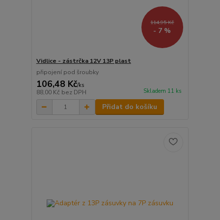
114,95 Kč
- 7 %
Vidlice - zástrčka 12V 13P plast
připojení pod šroubky
106,48 Kč
/
ks
Skladem 11 ks
88,00 Kč
bez DPH
Přidat do košíku