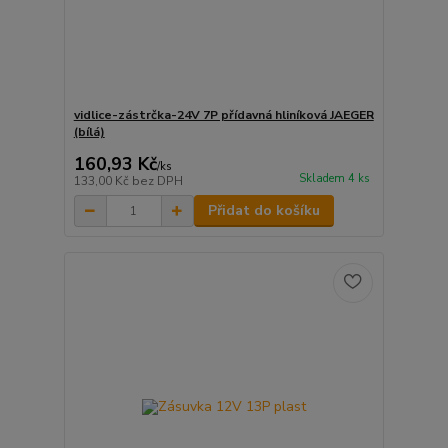
vidlice-zástrčka-24V 7P přídavná hliníková JAEGER
(bílá)
160,93 Kč
/
ks
Skladem 4 ks
133,00 Kč
bez DPH
Přidat do košíku