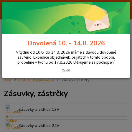
Od 7.8. do 14.8. 2026 máme z důvodu dovolené ZAVŘENO. Expedice
objednávek, přijatých v tomto období, proběhne v týdnu po 17.8.2026
Děkujeme za pochopení
0
ks
+420 605 283 713
CZK
za
0,00 Kč
8:00 - 15:00
Dovolená 10. - 14.8. 2026
Menu
V týdnu od 10.8. do 14.8. 2026 máme z důvodu dovolené
zavřeno. Expedice objednávek, přijatých v tomto období,
proběhne v týdnu po 17.8.2026 Děkujeme za pochopení
Hledat
Zavřít
Úvod
Příslušenství pro vozíky
Zásuvky, zástrčky
Zásuvky, zástrčky
Zásuvky a vidlice 12V
Zásuvky a vidlice 24V