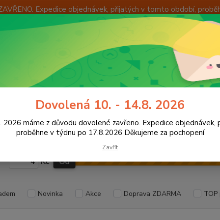
ZAVŘENO. Expedice objednávek, přijatých v tomto období, probě
Í
OKAMŽITÁ VÝMĚNA ZBOŽÍ
INFORMACE
KONTAKTY
+420
Hledat
8:00 -
utoelektro
Pojistky
Tavné pojistkové plíšky
Dovolená 10. - 14.8. 2026
é pojistkové plíšky
8. 2026 máme z důvodu dovolené zavřeno. Expedice objednávek, p
proběhne v týdnu po 17.8.2026 Děkujeme za pochopení
Zavřít
Kč
Od
adem
Novinka
Akce
Doprava ZDARMA
TOP 