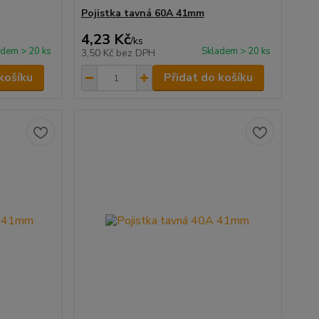
Pojistka tavná 60A 41mm
4,23 Kč
/
ks
adem > 20 ks
Skladem > 20 ks
3,50 Kč
bez DPH
košíku
Přidat do košíku