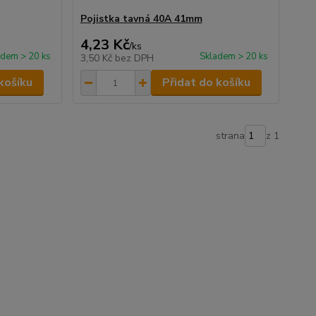
Pojistka tavná 40A 41mm
4,23 Kč
/
ks
adem > 20 ks
Skladem > 20 ks
3,50 Kč
bez DPH
košíku
Přidat do košíku
strana
z 1