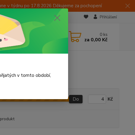
hne v týdnu po 17.8.2026 Děkujeme za pochopení
Přihlášení
CZK
 605 283 713
0
ks
za
0,00 Kč
 15:00
řijatých v tomto období,
Do
Kč
produkt