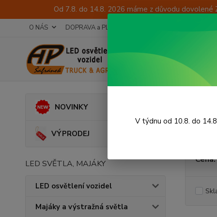
Od 7.8. do 14.8. 2026 máme z důvodu dovolené 
O NÁS
DOPRAVA a PLATBA
TECHNICKÉ PORADENSTV
Úvod
A
NOVINKY
Tavn
V týdnu od 10.8. do 14.
VÝPRODEJ
Cena:
LED SVĚTLA, MAJÁKY
LED osvětlení vozidel
Skl
Majáky a výstražná světla