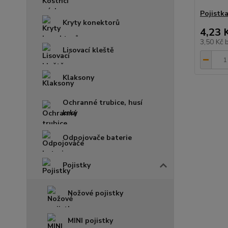
Pojistk
Kryty konektorů
4,23 
3,50 Kč
Lisovací kleště
Klaksony
Ochranné trubice, husí
krky
Odpojovače baterie
Pojistky
Nožové pojistky
MINI pojistky