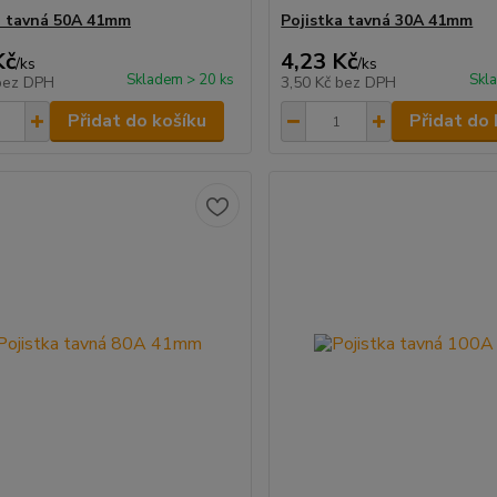
a tavná 50A 41mm
Pojistka tavná 30A 41mm
Kč
4,23 Kč
/
ks
/
ks
Skladem > 20 ks
Skl
bez DPH
3,50 Kč
bez DPH
Přidat do košíku
Přidat do 