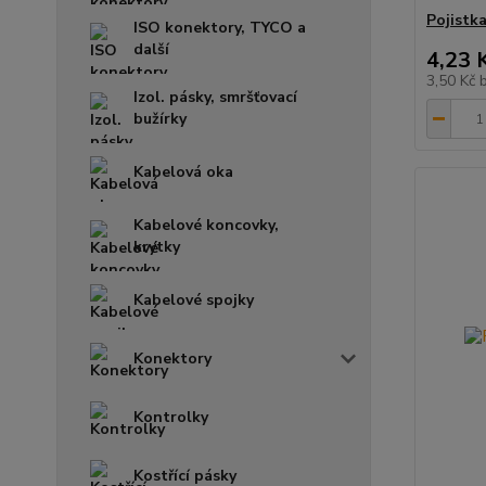
Pojistk
ISO konektory, TYCO a
další
4,23 
3,50 Kč
Izol. pásky, smršťovací
bužírky
Kabelová oka
Kabelové koncovky,
krytky
Kabelové spojky
Konektory
Kontrolky
Kostřící pásky