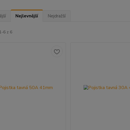
jší
Nejlevnější
Nejdražší
1-6 z 6