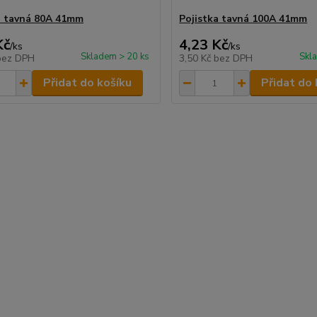
a tavná 80A 41mm
Pojistka tavná 100A 41mm
Kč
4,23 Kč
/
ks
/
ks
Skladem > 20 ks
Skl
bez DPH
3,50 Kč
bez DPH
Přidat do košíku
Přidat do 