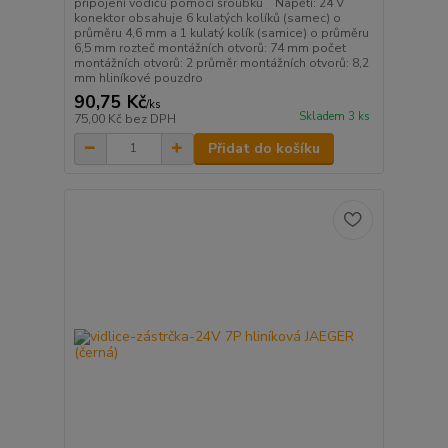
připojení vodičů pomocí šroubků Napětí: 24 V
konektor obsahuje 6 kulatých kolíků (samec) o
průměru 4,6 mm a 1 kulatý kolík (samice) o průměru
6,5 mm rozteč montážních otvorů: 74 mm počet
montážních otvorů: 2 průměr montážních otvorů: 8,2
mm hliníkové pouzdro
90,75 Kč
/
ks
Skladem 3 ks
75,00 Kč
bez DPH
Přidat do košíku