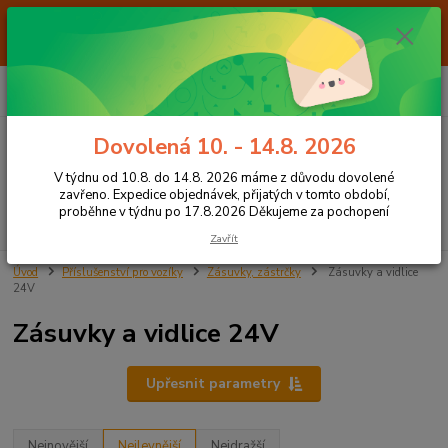
Od 7.8. do 14.8. 2026 máme z důvodu dovolené ZAVŘENO. Expedice
objednávek, přijatých v tomto období, proběhne v týdnu po 17.8.2026
Děkujeme za pochopení
0
ks
+420 605 283 713
CZK
za
0,00 Kč
8:00 - 15:00
Dovolená 10. - 14.8. 2026
Menu
V týdnu od 10.8. do 14.8. 2026 máme z důvodu dovolené
zavřeno. Expedice objednávek, přijatých v tomto období,
proběhne v týdnu po 17.8.2026 Děkujeme za pochopení
Hledat
Zavřít
Úvod
Příslušenství pro vozíky
Zásuvky, zástrčky
Zásuvky a vidlice
24V
Zásuvky a vidlice 24V
Upřesnit parametry
Nejnovější
Nejlevnější
Nejdražší