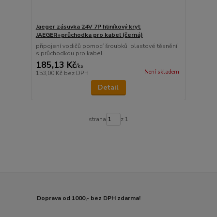
Jaeger zásuvka 24V 7P hliníkový kryt
JAEGER+průchodka pro kabel (černá)
připojení vodičů pomocí šroubků plastové těsnění
s průchodkou pro kabel
185,13 Kč
/
ks
Není skladem
153,00 Kč
bez DPH
Detail
strana
z 1
Doprava od 1000,- bez DPH zdarma!