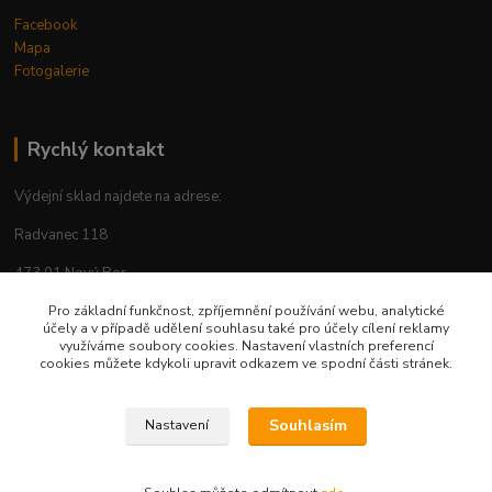
Facebook
Mapa
Fotogalerie
Rychlý kontakt
Výdejní sklad najdete na adrese:
Radvanec 118
473 01 Nový Bor
tel: +420 605 283 713
Pro základní funkčnost, zpříjemnění používání webu, analytické
účely a v případě udělení souhlasu také pro účely cílení reklamy
využíváme soubory cookies. Nastavení vlastních preferencí
cookies můžete kdykoli upravit odkazem ve spodní části stránek.
Upravit sběr cookies.
Souhlasím
Nastavení
© 2026 Vytvořil AP-Šafránek CZ www.ap-safranek.cz