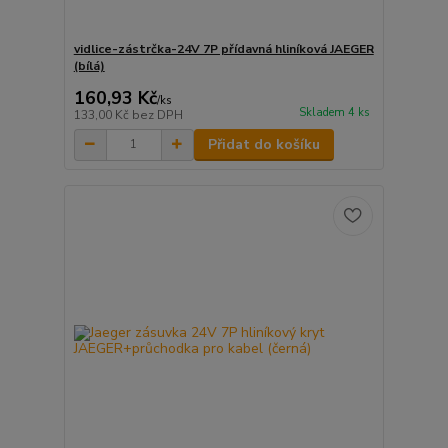
vidlice-zástrčka-24V 7P přídavná hliníková JAEGER
(bílá)
160,93 Kč
/
ks
Skladem 4 ks
133,00 Kč
bez DPH
Přidat do košíku