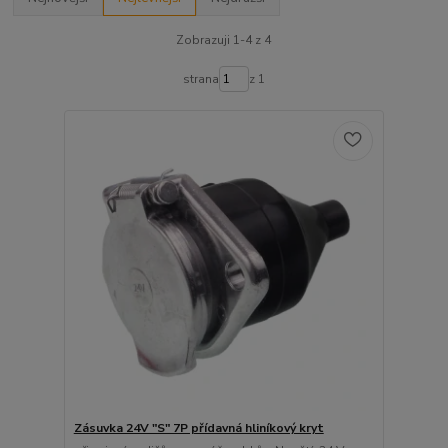
Zobrazuji 1-4 z 4
strana
z 1
Zásuvka 24V "S" 7P přídavná hliníkový kryt