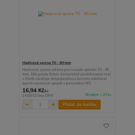
Hadicová spona 70 - 90 mm
Hadicová spona určená pro rozsah upínání 70 - 90
mm, šíře pásky 9 mm, kompletně pozinkovaná ocel
+ hliník zaručuje dvojnásobnou korozní odolnost
oproti nerezové sponě v porvedení W2.
16,94 Kč
/
ks
Skladem > 20 ks
14,00 Kč
bez DPH
Přidat do košíku