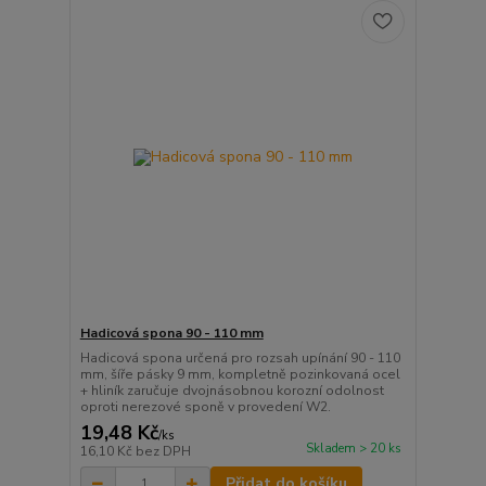
Hadicová spona 90 - 110 mm
Hadicová spona určená pro rozsah upínání 90 - 110
mm, šíře pásky 9 mm, kompletně pozinkovaná ocel
+ hliník zaručuje dvojnásobnou korozní odolnost
oproti nerezové sponě v provedení W2.
19,48 Kč
/
ks
Skladem > 20 ks
16,10 Kč
bez DPH
Přidat do košíku