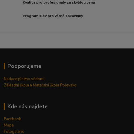
Kvalita pro profesionály za skvělou cenu
Program slev pro věrné zákazníky
Podporujeme
Nadace plného vědomí
Základní škola a Mateřská škola Polevsko
Kde nás najdete
Facebook
Mapa
Fotogalerie