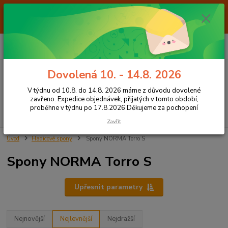
Od 7.8. do 14.8. 2026 máme z důvodu dovolené ZAVŘENO. Expedice
objednávek, přijatých v tomto období, proběhne v týdnu po 17.8.2026
Děkujeme za pochopení
0
ks
+420 605 283 713
CZK
za
0,00 Kč
8:00 - 15:00
Dovolená 10. - 14.8. 2026
Menu
V týdnu od 10.8. do 14.8. 2026 máme z důvodu dovolené
zavřeno. Expedice objednávek, přijatých v tomto období,
proběhne v týdnu po 17.8.2026 Děkujeme za pochopení
Hledat
Zavřít
Úvod
Hadicové spony
Spony NORMA Torro S
Spony NORMA Torro S
Upřesnit parametry
Nejnovější
Nejlevnější
Nejdražší