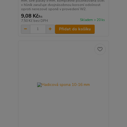
mm, šíře pásky 9 mm, kompletně pozinkovaná ocel
+ hliník zaručuje dvojnásobnou korozní odolnost
oproti nerezové sponě v provedení W2.
9,08 Kč
/
ks
Skladem > 20 ks
7,50 Kč
bez DPH
Přidat do košíku