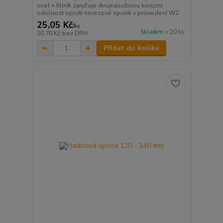
ocel + hliník zaručuje dvojnásobnou korozní
odolnost oproti nerezové sponě v provedení W2.
25,05 Kč
/
ks
Skladem > 20 ks
20,70 Kč
bez DPH
Přidat do košíku