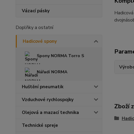
Komple
Vázací pásky
Hadicová 
dvojnáso
Doplňky a ostatní
Hadicové spony
Param
Spony NORMA Torro S
Výrob
Nářadí NORMA
Huštění pneumatik
Vzduchové rychlospojky
Zboží 
Olejová a mazací technika
Hadic
Technické spreje