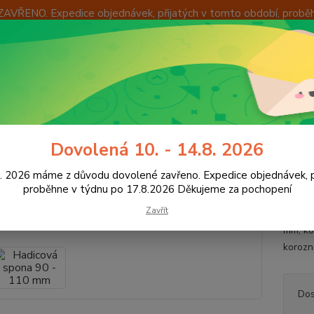
ZAVŘENO. Expedice objednávek, přijatých v tomto období, probě
Í
OKAMŽITÁ VÝMĚNA ZBOŽÍ
INFORMACE
KONTAKTY
+420
Hledat
8:00 -
adicové spony
Hadicová spona 90 - 110 mm
Dovolená 10. - 14.8. 2026
cová spona 90 - 110 mm
8. 2026 máme z důvodu dovolené zavřeno. Expedice objednávek, p
proběhne v týdnu po 17.8.2026 Děkujeme za pochopení
Zavřít
Hadico
mm, ko
korozn
Dos