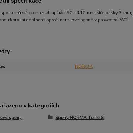
tní specifikace
spona určená pro rozsah upínání 90 - 110 mm, šíře pásky 9 mm, 
bnou korozní odolnost oproti nerezové sponě v provedení W2.
etry
ce
NORMA
zařazeno v kategoriích
ové spony
Spony NORMA Torro S