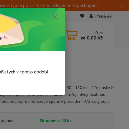
hne v týdnu po 17.8.2026 Děkujeme za pochopení
Přihlášení
CZK
 605 283 713
0
ks
za
0,00 Kč
 15:00
řijatých v tomto období,
vá spona určená pro rozsah upínání 90 - 110 mm, šíře pásky 9
mpletně pozinkovaná ocel + hliník zaručuje dvojnásobnou
í odolnost oproti nerezové sponě v provedení W2.
celý popis
tupnost
Skladem > 20 ks