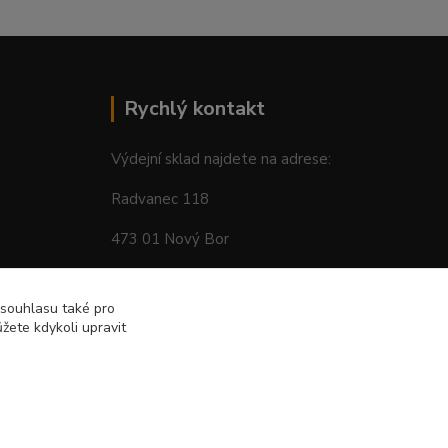
Rychlý kontakt
Výdejní sklad najdete na adrese:
Radvanec 118
473 01 Nový Bor
tel: +420 605 283 713
 souhlasu také pro
žete kdykoli upravit