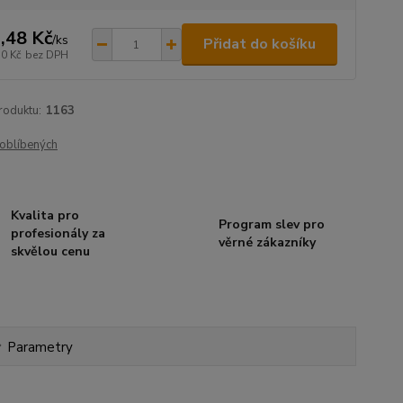
,48 Kč
/
ks
Přidat do košíku
10 Kč
bez DPH
roduktu:
1163
oblíbených
Kvalita pro
Program slev pro
profesionály za
věrné zákazníky
skvělou cenu
Parametry