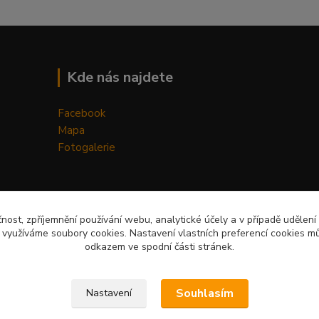
Kde nás najdete
Facebook
Mapa
Fotogalerie
čnost, zpříjemnění používání webu, analytické účely a v případě udělení
y využíváme soubory cookies. Nastavení vlastních preferencí cookies mů
odkazem ve spodní části stránek.
Upravit sběr cookies.
Souhlasím
Nastavení