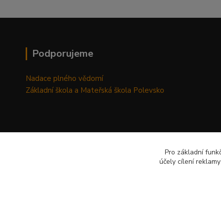
Podporujeme
Nadace plného vědomí
Základní škola a Mateřská škola Polevsko
Pro základní funk
účely cílení reklam