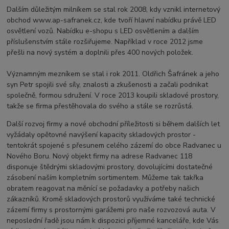
Dalším důležitým milníkem se stal rok 2008, kdy vznikl internetový
obchod www.ap-safranek.cz, kde tvoří hlavní nabídku právě LED
osvětlení vozů. Nabídku e-shopu s LED osvětlením a dalším
příslušenstvím stále rozšiřujeme. Například v roce 2012 jsme
přešli na nový systém a doplnili přes 400 nových položek.
Významným mezníkem se stal i rok 2011. Oldřich Šafránek a jeho
syn Petr spojili své síly, znalosti a zkušenosti a začali podnikat
společně, formou sdružení. V roce 2013 koupili skladové prostory,
takže se firma přestěhovala do svého a stále se rozrůstá.
Další rozvoj firmy a nové obchodní příležitosti si během dalších let
vyžádaly opětovné navýšení kapacity skladových prostor -
tentokrát spojené s přesunem celého zázemí do obce Radvanec u
Nového Boru. Nový objekt firmy na adrese Radvanec 118
disponuje štědrými skladovými prostory, dovolujícími dostatečné
zásobení naším kompletním sortimentem. Můžeme tak takřka
obratem reagovat na měnící se požadavky a potřeby našich
zákazníků. Kromě skladových prostorů využíváme také technické
zázemí firmy s prostornými garážemi pro naše rozvozová auta. V
neposlední řadě jsou nám k dispozici příjemné kanceláře, kde Vás