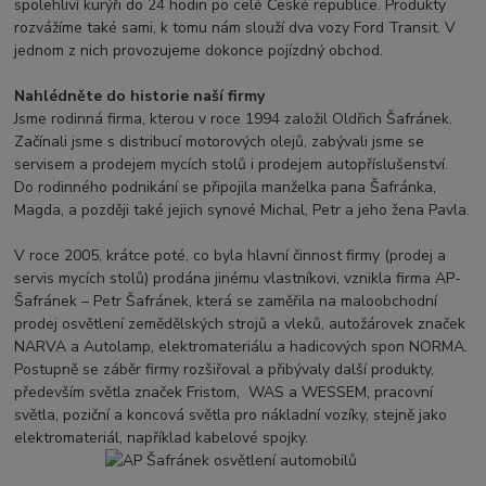
spolehliví kurýři do 24 hodin po celé České republice. Produkty
rozvážíme také sami, k tomu nám slouží dva vozy Ford Transit. V
jednom z nich provozujeme dokonce pojízdný obchod.
Nahlédněte do historie naší firmy
Jsme rodinná firma, kterou v roce 1994 založil Oldřich Šafránek.
Začínali jsme s distribucí motorových olejů, zabývali jsme se
servisem a prodejem mycích stolů i prodejem autopříslušenství.
Do rodinného podnikání se připojila manželka pana Šafránka,
Magda, a později také jejich synové Michal, Petr a jeho žena Pavla.
V roce 2005, krátce poté, co byla hlavní činnost firmy (prodej a
servis mycích stolů) prodána jinému vlastníkovi, vznikla firma AP-
Šafránek – Petr Šafránek, která se zaměřila na maloobchodní
prodej osvětlení zemědělských strojů a vleků, autožárovek značek
NARVA a Autolamp, elektromateriálu a hadicových spon NORMA.
Postupně se záběr firmy rozšiřoval a přibývaly další produkty,
především světla značek Fristom, WAS a WESSEM, pracovní
světla, poziční a koncová světla pro nákladní vozíky, stejně jako
elektromateriál, například kabelové spojky.