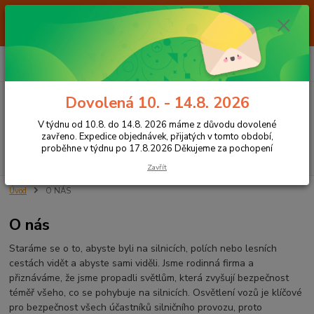
Od 7.8. do 14.8. 2026 máme z důvodu dovolené ZAVŘENO. Expedice
objednávek, přijatých v tomto období, proběhne v týdnu po 17.8.2026
Děkujeme za pochopení
0
ks
+420 605 283 713
CZK
za
0,00 Kč
8:00 - 15:00
Dovolená 10. - 14.8. 2026
Menu
V týdnu od 10.8. do 14.8. 2026 máme z důvodu dovolené
zavřeno. Expedice objednávek, přijatých v tomto období,
proběhne v týdnu po 17.8.2026 Děkujeme za pochopení
Hledat
Zavřít
Úvod
O NÁS
O nás
Staráme se o to, abyste byli na silnicích, polích nebo lesních
cestách vidět a abyste sami viděli. Jsme rodinná firma a
přiznáváme, že jsme propadli světlům, která zvyšují bezpečnost
téměř všeho, co se pohybuje na silnicích. Osvětlení vozů je klíčové
pro bezpečnost všech účastníků silničního provozu, proto