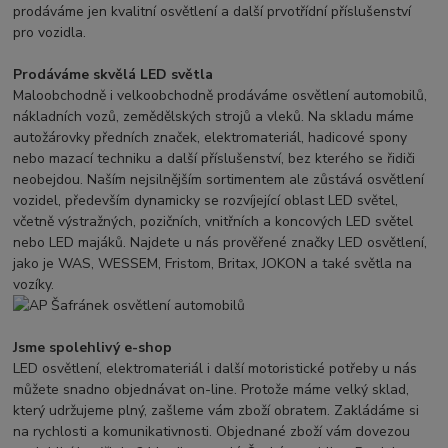
prodáváme jen kvalitní osvětlení a další prvotřídní příslušenství
pro vozidla.
Prodáváme skvělá LED světla
Maloobchodně i velkoobchodně prodáváme osvětlení automobilů,
nákladních vozů, zemědělských strojů a vleků. Na skladu máme
autožárovky předních značek, elektromateriál, hadicové spony
nebo mazací techniku a další příslušenství, bez kterého se řidiči
neobejdou. Naším nejsilnějším sortimentem ale zůstává osvětlení
vozidel, především dynamicky se rozvíjející oblast LED světel,
včetně výstražných, pozičních, vnitřních a koncových LED světel
nebo LED majáků. Najdete u nás prověřené značky LED osvětlení,
jako je WAS, WESSEM, Fristom, Britax, JOKON a také světla na
vozíky.
Jsme spolehlivý e-shop
LED osvětlení, elektromateriál i další motoristické potřeby u nás
můžete snadno objednávat on-line. Protože máme velký sklad,
který udržujeme plný, zašleme vám zboží obratem. Zakládáme si
na rychlosti a komunikativnosti. Objednané zboží vám dovezou