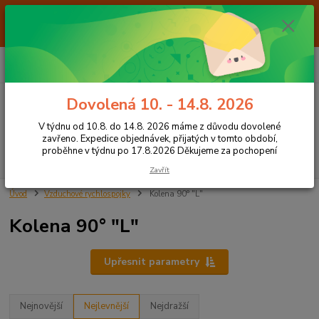
Od 7.8. do 14.8. 2026 máme z důvodu dovolené ZAVŘENO. Expedice
objednávek, přijatých v tomto období, proběhne v týdnu po 17.8.2026
Děkujeme za pochopení
0
ks
+420 605 283 713
CZK
za
0,00 Kč
8:00 - 15:00
Dovolená 10. - 14.8. 2026
Menu
V týdnu od 10.8. do 14.8. 2026 máme z důvodu dovolené
zavřeno. Expedice objednávek, přijatých v tomto období,
proběhne v týdnu po 17.8.2026 Děkujeme za pochopení
Hledat
Zavřít
Úvod
Vzduchové rychlospojky
Kolena 90° "L"
Kolena 90° "L"
Upřesnit parametry
Nejnovější
Nejlevnější
Nejdražší