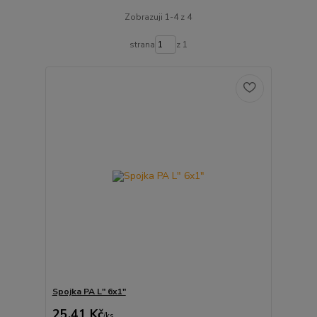
Zobrazuji 1-4 z 4
strana
z 1
Spojka PA L" 6x1"
25,41 Kč
/
ks