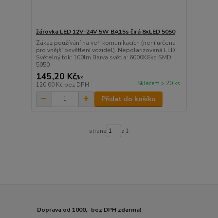
žárovka LED 12V-24V 5W BA15s čirá 8xLED 5050
Zákaz používání na veř. komunikacích (není určena
pro vnější osvětlení vozidel). Nepolarizovaná LED
Světelný tok: 100lm Barva světla: 6000K8ks SMD
5050
145,20 Kč
/
ks
Skladem > 20 ks
120,00 Kč
bez DPH
Přidat do košíku
strana
z 1
Doprava od 1000,- bez DPH zdarma!