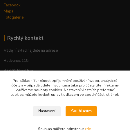
Facebook
Mapa
Fotogalerie
Rychlý kontakt
Výdejní sklad najdete na adrese:
Radvanec 118
473 01 Nový Bor
tel: +420 605 283 713
Pro základní funkčnost, zpříjemnění používání webu, analytické
účely a v případě udělení souhlasu také pro účely cílení reklamy
využíváme soubory cookies. Nastavení vlastních preferencí
cookies můžete kdykoli upravit odkazem ve spodní části stránek.
Upravit sběr cookies.
Souhlasím
Nastavení
© 2026 Vytvořil AP-Šafránek CZ www.ap-safranek.cz
Souhlas můžete odmítnout
zde
.