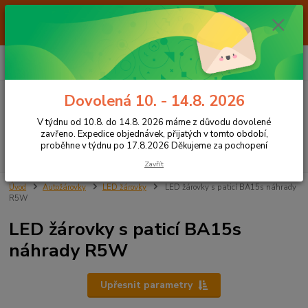
Od 7.8. do 14.8. 2026 máme z důvodu dovolené ZAVŘENO. Expedice
objednávek, přijatých v tomto období, proběhne v týdnu po 17.8.2026
Děkujeme za pochopení
0
ks
+420 605 283 713
CZK
za
0,00 Kč
8:00 - 15:00
Dovolená 10. - 14.8. 2026
Menu
V týdnu od 10.8. do 14.8. 2026 máme z důvodu dovolené
zavřeno. Expedice objednávek, přijatých v tomto období,
proběhne v týdnu po 17.8.2026 Děkujeme za pochopení
Hledat
Zavřít
Úvod
Autožárovky
LED žárovky
LED žárovky s paticí BA15s náhrady
R5W
LED žárovky s paticí BA15s
náhrady R5W
Upřesnit parametry