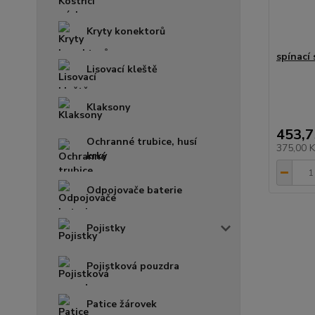
Kryty konektorů
spínací 
Lisovací kleště
Klaksony
453,7
Ochranné trubice, husí
375,00 
krky
Odpojovače baterie
Pojistky
Pojistková pouzdra
Patice žárovek