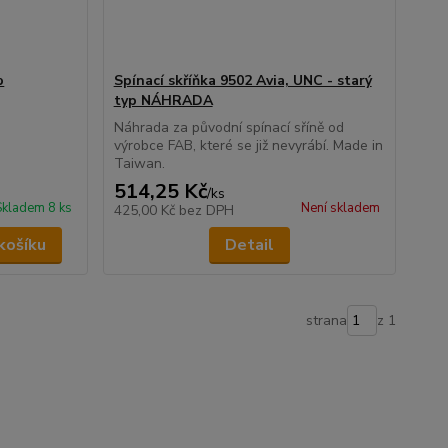
b
Spínací skříňka 9502 Avia, UNC - starý
typ NÁHRADA
Náhrada za původní spínací sříně od
výrobce FAB, které se již nevyrábí. Made in
Taiwan.
514,25 Kč
/
ks
Skladem 8 ks
Není skladem
425,00 Kč
bez DPH
košíku
Detail
strana
z 1