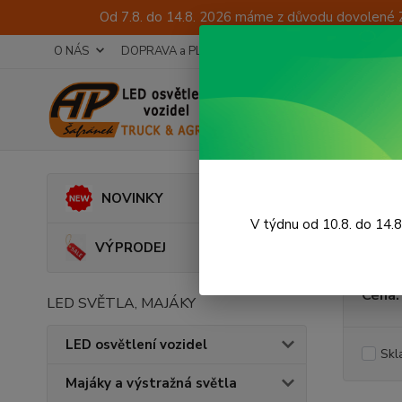
Od 7.8. do 14.8. 2026 máme z důvodu dovolené 
O NÁS
DOPRAVA a PLATBA
TECHNICKÉ PORADENSTV
Úvod
A
NOVINKY
Spín
V týdnu od 10.8. do 14.
VÝPRODEJ
Cena:
LED SVĚTLA, MAJÁKY
LED osvětlení vozidel
Skl
Majáky a výstražná světla