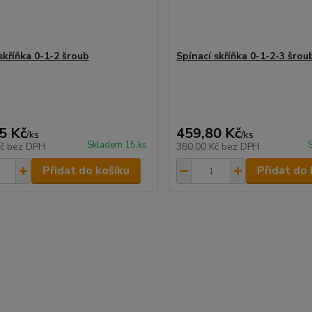
skříňka 0-1-2 šroub
Spínací skříňka 0-1-2-3 šrou
5 Kč
459,80 Kč
/
ks
/
ks
Skladem 15 ks
Kč
bez DPH
380,00 Kč
bez DPH
Přidat do košíku
Přidat do 