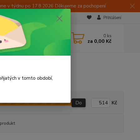
hne v týdnu po 17.8.2026 Děkujeme za pochopení
Přihlášení
CZK
 605 283 713
0
ks
za
0,00 Kč
 15:00
řijatých v tomto období,
Do
Kč
produkt