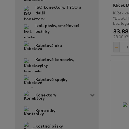
Klíček
ISO konektory, TYCO a
další
Klíček k
"BOSCH".
bez log
Izol. pásky, smršťovací
33,88
bužírky
28,00 K
Kabelová oka
Kabelové koncovky,
krytky
Kabelové spojky
Konektory
Kontrolky
Kostřící pásky