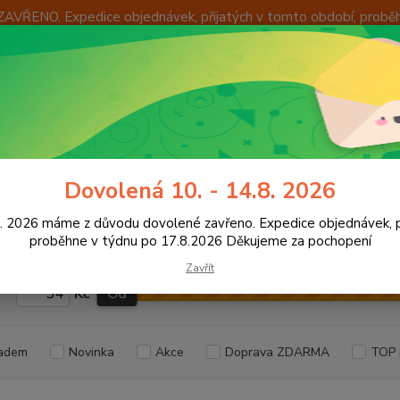
ZAVŘENO. Expedice objednávek, přijatých v tomto období, probě
Í
OKAMŽITÁ VÝMĚNA ZBOŽÍ
INFORMACE
KONTAKTY
+420
Hledat
8:00 -
utoelektro
Spínací skříňky
Dovolená 10. - 14.8. 2026
ací skříňky
8. 2026 máme z důvodu dovolené zavřeno. Expedice objednávek, p
proběhne v týdnu po 17.8.2026 Děkujeme za pochopení
Zavřít
Kč
Od
adem
Novinka
Akce
Doprava ZDARMA
TOP 