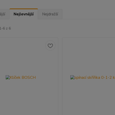
jší
Nejlevnější
Nejdražší
1-6 z 6