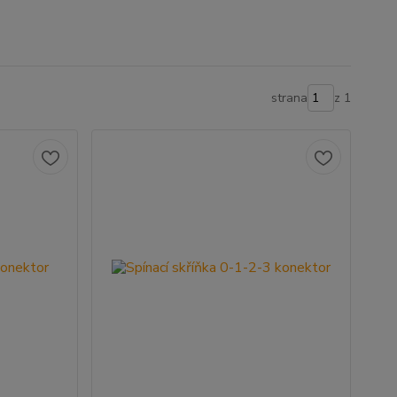
strana
z 1