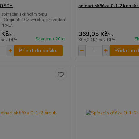
 BOSCH
spínací skříňka 0-1-2 konekt
e spínacím skříňkám typu
 Originální CZ výroba, provedení
a "PAL".
 Kč
369,05 Kč
/
ks
/
ks
Skladem > 20 ks
Sk
č
bez DPH
305,00 Kč
bez DPH
Přidat do košíku
Přidat do 