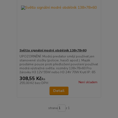
Světlo signální modré obdélník 138×78×60
UPOZORNĚNÍ: Modrý predator smějí používat jen
stanovené složky (policie, hasiči apod.). Maják
prodáme pouze proti předložení povolení používat
modrá výstražná světla. rozměry 138×78×60 Pro
žárovku H3 12V 55W nebo H3 24V 70W Krytí IP: 65
308,55 Kč
/
ks
Není skladem
255,00 Kč
bez DPH
Detail
strana
z 1