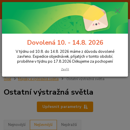
Od 7.8. do 14.8. 2026 máme z důvodu dovolené ZAVŘENO. Expedice
objednávek, přijatých v tomto období, proběhne v týdnu po 17.8.2026
Děkujeme za pochopení
0
ks
+420 605 283 713
CZK
za
0,00 Kč
8:00 - 15:00
Dovolená 10. - 14.8. 2026
Menu
V týdnu od 10.8. do 14.8. 2026 máme z důvodu dovolené
zavřeno. Expedice objednávek, přijatých v tomto období,
proběhne v týdnu po 17.8.2026 Děkujeme za pochopení
Hledat
Zavřít
Úvod
Majáky a výstražná světla
Ostatní výstražná světla
Ostatní výstražná světla
Upřesnit parametry
Nejnovější
Nejlevnější
Nejdražší