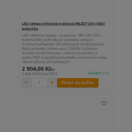
LED rampa světelná oranžová 96LED*1W+řídící
jednotka
LED světelná rampa – oranžová – 96× 1W LED +
externí řídící jednotka je výstražná rampa s
možností přepínání 24 světelných módů pomocí
řídící jednotky. Určeno pro 12V/24V instalace,
montáž na dvě konzole, odolné provedení s
krytím IP67 a pamětí posledního zvoleného módu.
Hlavní výhody 24 světelných...
2 904,00 Kč
/
ks
Skladem 2 ks
2 400,00 Kč
bez DPH
Přidat do košíku