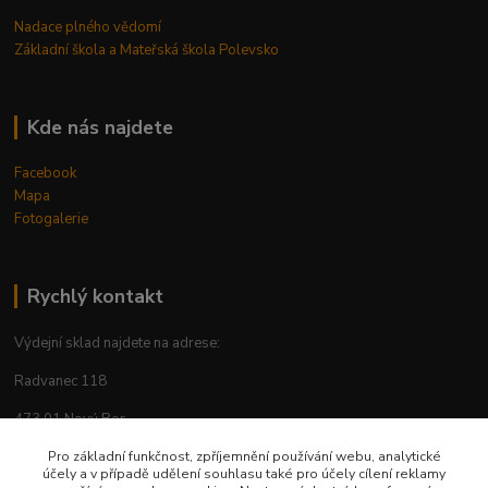
Nadace plného vědomí
Základní škola a Mateřská škola Polevsko
Kde nás najdete
Facebook
Mapa
Fotogalerie
Rychlý kontakt
Výdejní sklad najdete na adrese:
Radvanec 118
473 01 Nový Bor
Pro základní funkčnost, zpříjemnění používání webu, analytické
tel: +420 605 283 713
účely a v případě udělení souhlasu také pro účely cílení reklamy