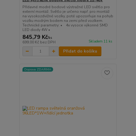
LED výstražné bodové světlo modré 12-48V
Přídavné modré bodové výstražné LED světlo pro
externí montáž. Světlo je určeno např. pro montáž
na vysokozdvižné vozíky, poté upozorňuje na pohyb
vozíku modrým bodem na zemi před vozíkem.
Technické parametry: • 4x vysoce výkonné SMD
LED diody 4W •
845,79 Kč
/
ks
Skladem 11 ks
699,00 Kč
bez DPH
Přidat do košíku
Doprava ZDARMA