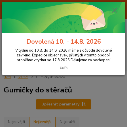
Od 7.8. do 14.8. 2026 máme z důvodu dovolené ZAVŘENO. Expedice
objednávek, přijatých v tomto období, proběhne v týdnu po 17.8.2026
Děkujeme za pochopení
0
ks
+420 605 283 713
CZK
za
0,00 Kč
8:00 - 15:00
Dovolená 10. - 14.8. 2026
Menu
V týdnu od 10.8. do 14.8. 2026 máme z důvodu dovolené
zavřeno. Expedice objednávek, přijatých v tomto období,
proběhne v týdnu po 17.8.2026 Děkujeme za pochopení
Hledat
Zavřít
Úvod
Stěrače
Gumičky do stěračů
Gumičky do stěračů
Upřesnit parametry
Nejnovější
Nejlevnější
Nejdražší