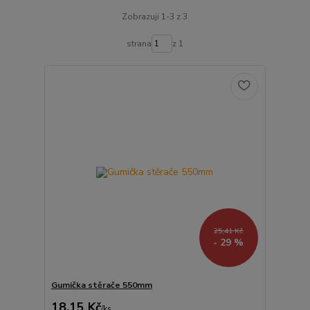
Zobrazuji 1-3 z 3
strana
z 1
25,41 Kč
- 29 %
Gumička stěrače 550mm
18,15 Kč
/
ks