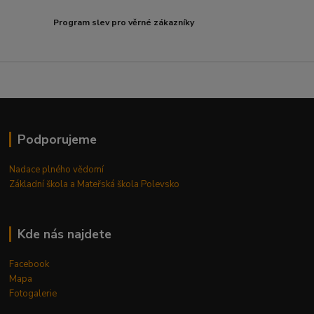
Program slev pro věrné zákazníky
Podporujeme
Nadace plného vědomí
Základní škola a Mateřská škola Polevsko
Kde nás najdete
Facebook
Mapa
Fotogalerie