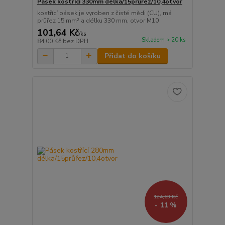
Pásek kostřící 330mm délka/15průřez/10,4otvor
kostřící pásek je vyroben z čisté mědi (CU), má
průřez 15 mm² a délku 330 mm, otvor M10
101,64 Kč
/
ks
Skladem > 20 ks
84,00 Kč
bez DPH
Přidat do košíku
124,63 Kč
- 11 %