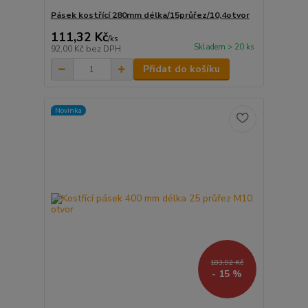
Pásek kostřící 280mm délka/15průřez/10,4otvor
111,32 Kč
/
ks
Skladem > 20 ks
92,00 Kč
bez DPH
Přidat do košíku
Novinka
183,92 Kč
- 15 %