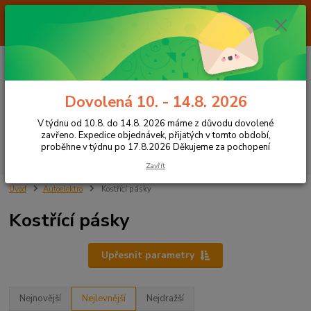
Od 7.8. do 14.8. 2026 máme z důvodu dovolené ZAVŘENO. Expedice
objednávek, přijatých v tomto období, proběhne v týdnu po 17.8.2026
Děkujeme za pochopení
0
ks
+420 605 283 713
CZK
za
0,00 Kč
8:00 - 15:00
Dovolená 10. - 14.8. 2026
Menu
V týdnu od 10.8. do 14.8. 2026 máme z důvodu dovolené
zavřeno. Expedice objednávek, přijatých v tomto období,
proběhne v týdnu po 17.8.2026 Děkujeme za pochopení
Hledat
Zavřít
Úvod
Autoelektro
Kostřící pásky
Kostřící pásky
Upřesnit parametry
Nejnovější
Nejlevnější
Nejdražší