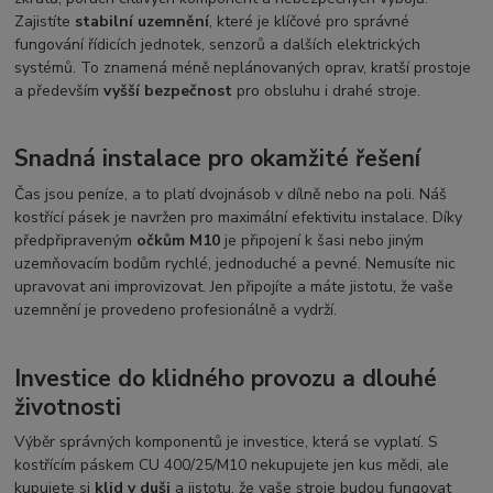
Zajistíte
stabilní uzemnění
, které je klíčové pro správné
fungování řídicích jednotek, senzorů a dalších elektrických
systémů. To znamená méně neplánovaných oprav, kratší prostoje
a především
vyšší bezpečnost
pro obsluhu i drahé stroje.
Snadná instalace pro okamžité řešení
Čas jsou peníze, a to platí dvojnásob v dílně nebo na poli. Náš
kostřící pásek je navržen pro maximální efektivitu instalace. Díky
předpřipraveným
očkům M10
je připojení k šasi nebo jiným
uzemňovacím bodům rychlé, jednoduché a pevné. Nemusíte nic
upravovat ani improvizovat. Jen připojíte a máte jistotu, že vaše
uzemnění je provedeno profesionálně a vydrží.
Investice do klidného provozu a dlouhé
životnosti
Výběr správných komponentů je investice, která se vyplatí. S
kostřícím páskem CU 400/25/M10 nekupujete jen kus mědi, ale
kupujete si
klid v duši
a jistotu, že vaše stroje budou fungovat