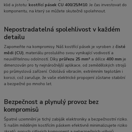
klid a jistotu:
kostřící pásek CU 400/25/M10
. Je čas investovat do
komponentu, na který se můžete skutečně spolehnout.
Nepostradatelná spolehlivost v každém
detailu
Zapomeňte na kompromisy. Náš kostřící pásek je vyroben z
čisté
mědi (CU)
, materiálu proslulého svou vynikající vodivostí a
neuvěřitelnou odolností. Díky
průřezu 25 mm²
a délce
400 mm
je
dimenzován pro ty nejnáročnější aplikace, od zemědělských strojů
po průmyslová zařízení. Odolává vibracím, extrémním teplotám i
korozi, což zaručuje, že vaše elektrické propojení zůstane stabilní
a bezpečné po mnoho let.
Bezpečnost a plynulý provoz bez
kompromisů
Špatné uzemnění je tichý zabiják elektroniky a bezpečnostní riziko.
S naším měděným kostřícím páskem efektivně minimalizujete riziko
zkratů, poruch citlivých komponent a nebezpečných výbojů.