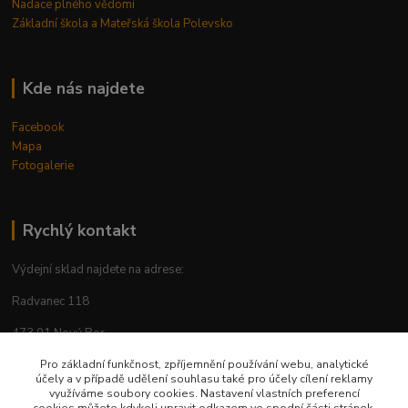
Nadace plného vědomí
Základní škola a Mateřská škola Polevsko
Kde nás najdete
Facebook
Mapa
Fotogalerie
Rychlý kontakt
Výdejní sklad najdete na adrese:
Radvanec 118
473 01 Nový Bor
tel: +420 605 283 713
Pro základní funkčnost, zpříjemnění používání webu, analytické
účely a v případě udělení souhlasu také pro účely cílení reklamy
využíváme soubory cookies. Nastavení vlastních preferencí