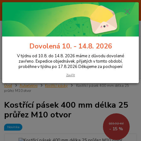
Od 7.8. do 14.8. 2026 máme z důvodu dovolené ZAVŘENO. Expedice
objednávek, přijatých v tomto období, proběhne v týdnu po 17.8.2026
Děkujeme za pochopení
0
ks
+420 605 283 713
CZK
za
0,00 Kč
8:00 - 15:00
Dovolená 10. - 14.8. 2026
Menu
V týdnu od 10.8. do 14.8. 2026 máme z důvodu dovolené
zavřeno. Expedice objednávek, přijatých v tomto období,
proběhne v týdnu po 17.8.2026 Děkujeme za pochopení
Hledat
Zavřít
Úvod
Autoelektro
Kostřící pásky
Kostřící pásek 400 mm délka 25
průřez M10 otvor
Kostřící pásek 400 mm délka 25
průřez M10 otvor
183,92 Kč
Novinka
- 15 %