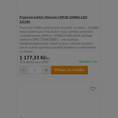
Pracovní světlo Wesem CRP1B 2200lm LED
12/24V
Pracovní světlo určené pro montáž na stěnu. Zvláště
doporučeno pro hasičské vozy, sanitky, policejní
vozy,karavany, přívěsy, skříňky.Světlomet splňuje
směrnici EMC 2004/108/EC - nevyzařuje
elektromagnetické rušení a jsou odolné na jeho
vliv.Je nutná správná polarita.Instalace světlometu
se dopo...
1 177,33 Kč
/
ks
Skladem 2 ks
973,00 Kč
bez DPH
Přidat do košíku