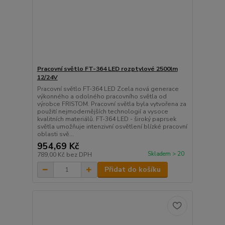
Pracovní světlo FT-364 LED rozptylové 2500lm
12/24V
Pracovní světlo FT-364 LED Zcela nová generace
výkonného a odolného pracovního světla od
výrobce FRISTOM. Pracovní světla byla vytvořena za
použití nejmodernějších technologií a vysoce
kvalitních materiálů. FT-364 LED - široký paprsek
světla umožňuje intenzivní osvětlení blízké pracovní
oblasti svě...
954,69 Kč
Skladem > 20
789,00 Kč
bez DPH
Přidat do košíku