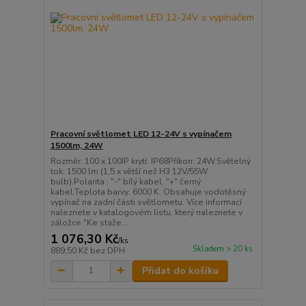
Pracovní světlomet LED 12-24V s vypínačem
1500lm, 24W
Rozměr: 100 x 100IP krytí: IP68Příkon: 24W.Světelný
tok: 1500 lm (1,5 x větší než H3 12V/55W
bulb).Polarita : "-" bílý kabel, "+" černý
kabel.Teplota barvy: 6000 K. Obsahuje vodotěsný
vypínač na zadní části světlometu. Více informací
naleznete v katalogovém listu, který naleznete v
záložce "Ke staže...
1 076,30 Kč
/
ks
Skladem > 20 ks
889,50 Kč
bez DPH
Přidat do košíku