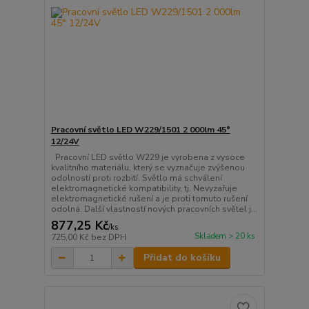
Pracovní světlo LED W229/1501 2 000lm 45°
12/24V
Pracovní LED světlo W229 je vyrobena z vysoce
kvalitního materiálu, který se vyznačuje zvýšenou
odolností proti rozbití. Světlo má schválení
elektromagnetické kompatibility, tj. Nevyzařuje
elektromagnetické rušení a je proti tomuto rušení
odolná. Další vlastností nových pracovních světel j...
877,25 Kč
/
ks
Skladem > 20 ks
725,00 Kč
bez DPH
Přidat do košíku