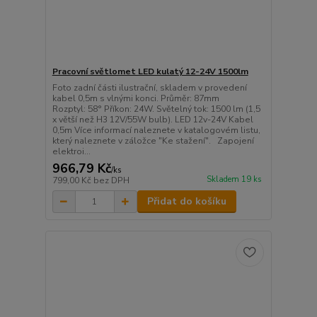
Pracovní světlomet LED kulatý 12-24V 1500lm
Foto zadní části ilustrační, skladem v provedení
kabel 0,5m s vlnými konci. Průměr: 87mm
Rozptyl: 58° Příkon: 24W. Světelný tok: 1500 lm (1,5
x větší než H3 12V/55W bulb). LED 12v-24V Kabel
0,5m Více informací naleznete v katalogovém listu,
který naleznete v záložce "Ke stažení". Zapojení
elektroi...
966,79 Kč
/
ks
Skladem 19 ks
799,00 Kč
bez DPH
Přidat do košíku