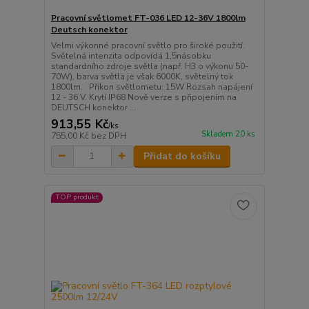
Pracovní světlomet FT-036 LED 12-36V 1800lm
Deutsch konektor
Velmi výkonné pracovní světlo pro široké použití.
Světelná intenzita odpovídá 1,5násobku
standardního zdroje světla (např. H3 o výkonu 50-
70W), barva světla je však 6000K, světelný tok
1800lm. Příkon světlometu: 15W Rozsah napájení
12 - 36 V. Krytí IP68 Nově verze s připojením na
DEUTSCH konektor ...
913,55 Kč
/
ks
Skladem 20 ks
755,00 Kč
bez DPH
Přidat do košíku
TOP produkt