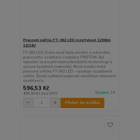
Pracovní světlo FT-362 LED rozptylové 1200lm
12/24V
FT-362 LED Zcela nová řada silného a odolného
pracovního osvětlení v nabídce FRISTOM. Byl
vytvořen za použití nejmodernějších technologií a
vysoce kvalitních materiálů. Nový model malé
pracovní svítilny FT-362 LED – vyzařuje rozptýlené
světlo. Široký světelný paprsek umožňuje intenzivní
osvětlení b...
596,53 Kč
Skladem 19
493,00 Kč
bez DPH
Přidat do košíku