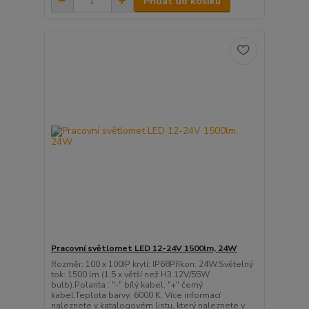
Přidat do košíku
Pracovní světlomet LED 12-24V 1500lm, 24W
Rozměr: 100 x 100IP krytí: IP68Příkon: 24W.Světelný
tok: 1500 lm (1,5 x větší než H3 12V/55W
bulb).Polarita : "-" bílý kabel, "+" černý
kabel.Teplota barvy: 6000 K. Více informací
naleznete v katalogovém listu, který naleznete v