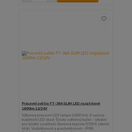
Pracovní světlo FT-364 SLIM LED rozptylové
1600lm 12/24V
Výkonná pracovní LED lampa (1600 lm); 6 vysoce
kvalitních LED diod; Široký světelný kužel – ideální
pro blízké osvětlení; Barevná teplota 5700 K (denní
bílá); Vodotěsnost a prachotěsnost – IP69;