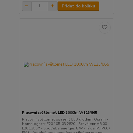
Přidat do košíku
Pracovní světlomet LED 1000lm W123/865
Pracovní světlomet osazený LED diodami Osram -
Homologace: E20 10R-03 2820 - Schválení: AR 00
E20 1385 * - Spotřeba energie: 8 W - Třída IP: IP66 /
IP68 - (odolné proti ponoření a silnému proudu