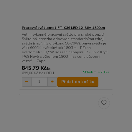
Pracovní světlomet FT-036 LED 12-36V 1800lm
Velmi výkonné pracovní světlo pro široké použití.
Světelná intenzita odpovídá standardnímu zdroji
světla (např. H3 o výkonu 50-70W), barva světla je
však 6000K, světelný tok 1800lm. Příkon
světlometu: 13,5W Rozsah napájení 12 - 36 V. Krytí
IP68 Nově s výkonem 1800lm za cenu původní
verze! Zapo...
845,79 Kč
/
ks
Skladem > 20 ks
699,00 Kč
bez DPH
Přidat do košíku