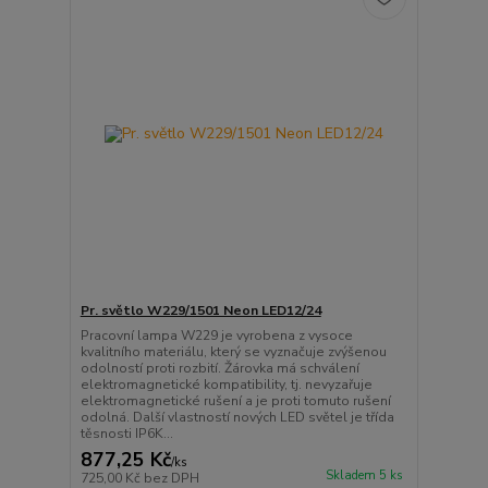
Pr. světlo W229/1501 Neon LED12/24
Pracovní lampa W229 je vyrobena z vysoce
kvalitního materiálu, který se vyznačuje zvýšenou
odolností proti rozbití. Žárovka má schválení
elektromagnetické kompatibility, tj. nevyzařuje
elektromagnetické rušení a je proti tomuto rušení
odolná. Další vlastností nových LED světel je třída
těsnosti IP6K...
877,25 Kč
/
ks
Skladem 5 ks
725,00 Kč
bez DPH