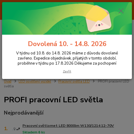
Od 7.8. do 14.8. 2026 máme z důvodu dovolené ZAVŘENO. Expedice
objednávek, přijatých v tomto období, proběhne v týdnu po 17.8.2026
Děkujeme za pochopení
0
ks
+420 605 283 713
CZK
za
0,00 Kč
8:00 - 15:00
Dovolená 10. - 14.8. 2026
Menu
V týdnu od 10.8. do 14.8. 2026 máme z důvodu dovolené
zavřeno. Expedice objednávek, přijatých v tomto období,
proběhne v týdnu po 17.8.2026 Děkujeme za pochopení
Hledat
Zavřít
Úvod
LED osvětlení vozidel
Pracovní světla LED
PROFI pracovní LED
světla
PROFI pracovní LED světla
Nejprodávanější
Pracovní světlomet LED 8000lm W130/1214 12-70V
1.
Skladem 6 ks