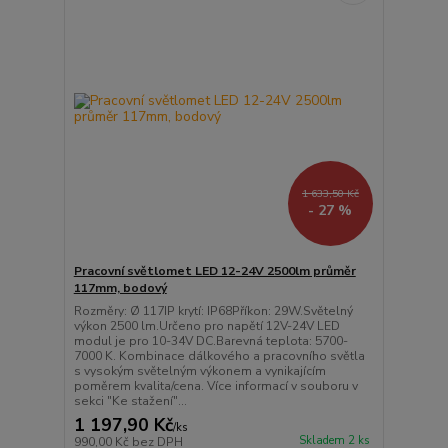
1 633,50 Kč
- 27 %
Pracovní světlomet LED 12-24V 2500lm průměr
117mm, bodový
Rozměry: Ø 117IP krytí: IP68Příkon: 29W.Světelný
výkon 2500 lm.Určeno pro napětí 12V-24V LED
modul je pro 10-34V DC.Barevná teplota: 5700-
7000 K. Kombinace dálkového a pracovního světla
s vysokým světelným výkonem a vynikajícím
poměrem kvalita/cena. Více informací v souboru v
sekci "Ke stažení"...
1 197,90 Kč
/
ks
Skladem 2 ks
990,00 Kč
bez DPH