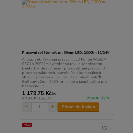
Pracovní světlomet pr. 66mm LED, 2000lm 12/24V
AI popisek: Výkonná pracovní LED lampa WESEM
CRC4 s 2000 lm světelného toku a konektorem
Deutsch – ideální řešení pro osvětlení pracovních
ploch na traktorech, stavebních a komunálních
strojích, přívěsech i v dílně. Hlavní vlastnosti 🌟
Světelný výkon: 2000 lm – silné a jasné světlo pro
bezpečnou a...
1 179,75 Kč
/
ks
Skladem 20 ks
975,00 Kč
bez DPH
Přidat do košíku
Akce