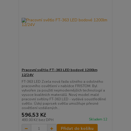
Pracovní světlo FT-363 LED bodové 1200lm
12/24V
FT-363 LED Zcela nová řada silného a odolného
pracovního osvětlení v nabídce FRISTOM. Byl
vytvořen za použití nejmodernějších technologií a
vysoce kvalitních materiálů. Nový model malé
pracovní svítilny FT-363 LED - vydává soustředěné
světlo. Úzký paprsek světla umožňuje přesné
osvětlení vzdálených...
596,53 Kč
Skladem 12
493,00 Kč
bez DPH
Přidat do košíku