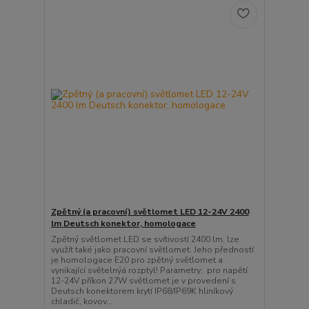
Zpětný (a pracovní) světlomet LED 12-24V 2400
lm Deutsch konektor, homologace
Zpětný světlomet LED se svítivostí 2400 lm, lze
využít také jako pracovní světlomet. Jeho předností
je homologace E20 pro zpětný světlomet a
vynikající světelnýá rozptyl! Parametry: pro napětí
12-24V příkon 27W světlomet je v provedení s
Deutsch konektorem krytí IP68/IP69K hliníkový
chladič, kovov...