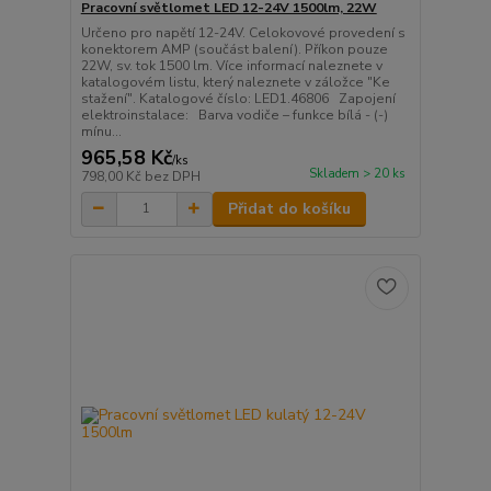
Pracovní světlomet LED 12-24V 1500lm, 22W
Určeno pro napětí 12-24V. Celokovové provedení s
konektorem AMP (součást balení). Příkon pouze
22W, sv. tok 1500 lm. Více informací naleznete v
katalogovém listu, který naleznete v záložce "Ke
stažení". Katalogové číslo: LED1.46806 Zapojení
elektroinstalace: Barva vodiče – funkce bílá - (-)
mínu...
965,58 Kč
/
ks
Skladem > 20 ks
798,00 Kč
bez DPH
Přidat do košíku