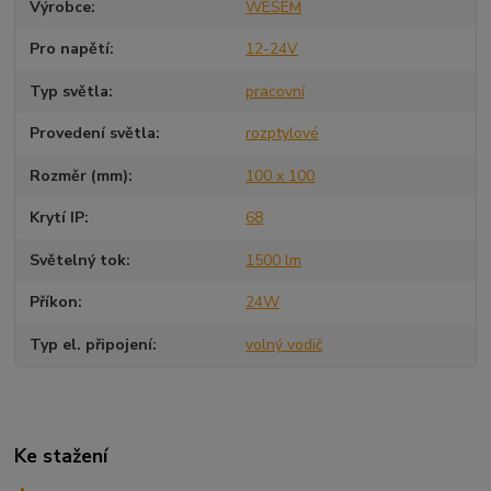
Výrobce
WESEM
Pro napětí
12-24V
Typ světla
pracovní
Provedení světla
rozptylové
Rozměr (mm)
100 x 100
Krytí IP
68
Světelný tok
1500 lm
Příkon
24W
Typ el. připojení
volný vodič
Ke stažení