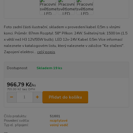
Foto zadní části ilustrační, skladem v provedení kabel 0,5m s vlnými
konci. Průměr: 87mm Rozptyl: 58° Příkon: 24W. Světelný tok: 1500 lm (1,5
x větší než H3 12V/55W bulb). LED 12v-24V Kabel 0,5m Více informací
naleznete v katalogovém listu, který naleznete v záložce "Ke stažení".
Zapojení elektroi...
celý popis
Dostupnost
Skladem 19 ks
966,79 Kč
/
ks
799,00 Kč
bez DPH
Přidat do košíku
Číslo produktu:
51601
Provedení světla:
rozptylové
Typ el. připojení:
volný vodič