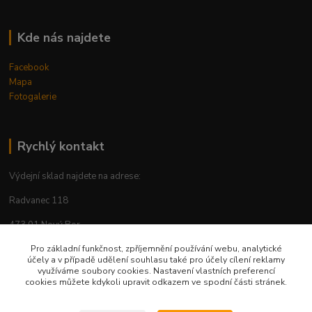
Kde nás najdete
Facebook
Mapa
Fotogalerie
Rychlý kontakt
Výdejní sklad najdete na adrese:
Radvanec 118
473 01 Nový Bor
tel: +420 605 283 713
Pro základní funkčnost, zpříjemnění používání webu, analytické
účely a v případě udělení souhlasu také pro účely cílení reklamy
využíváme soubory cookies. Nastavení vlastních preferencí
cookies můžete kdykoli upravit odkazem ve spodní části stránek.