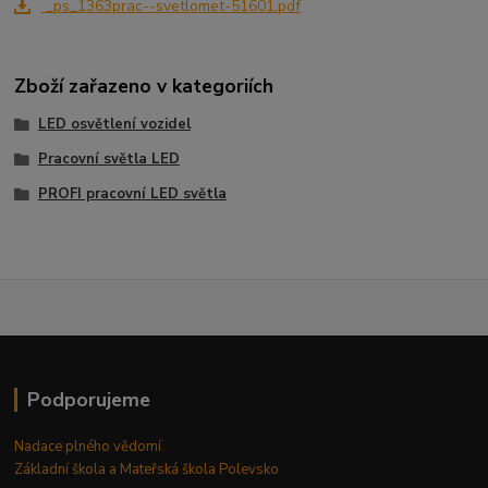
_ps_1363prac--svetlomet-51601.pdf
Zboží zařazeno v kategoriích
LED osvětlení vozidel
Pracovní světla LED
PROFI pracovní LED světla
Podporujeme
Nadace plného vědomí
Základní škola a Mateřská škola Polevsko