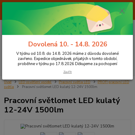
Od 7.8. do 14.8. 2026 máme z důvodu dovolené ZAVŘENO. Expedice
objednávek, přijatých v tomto období, proběhne v týdnu po 17.8.2026
Děkujeme za pochopení
0
ks
+420 605 283 713
CZK
za
0,00 Kč
8:00 - 15:00
Dovolená 10. - 14.8. 2026
Menu
V týdnu od 10.8. do 14.8. 2026 máme z důvodu dovolené
zavřeno. Expedice objednávek, přijatých v tomto období,
proběhne v týdnu po 17.8.2026 Děkujeme za pochopení
Hledat
Zavřít
Úvod
LED osvětlení vozidel
Pracovní světla LED
PROFI pracovní LED
světla
Pracovní světlomet LED kulatý 12-24V 1500lm
Pracovní světlomet LED kulatý
12-24V 1500lm