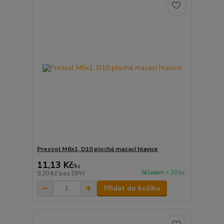
Pressol M6x1, D10 plochá mazací hlavice
11,13 Kč
/
ks
Skladem > 20 ks
9,20 Kč
bez DPH
Přidat do košíku