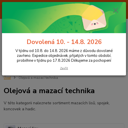
Od 7.8. do 14.8. 2026 máme z důvodu dovolené ZAVŘENO. Expedice
objednávek, přijatých v tomto období, proběhne v týdnu po 17.8.2026
Děkujeme za pochopení
0
ks
+420 605 283 713
CZK
za
0,00 Kč
8:00 - 15:00
Dovolená 10. - 14.8. 2026
Menu
V týdnu od 10.8. do 14.8. 2026 máme z důvodu dovolené
zavřeno. Expedice objednávek, přijatých v tomto období,
proběhne v týdnu po 17.8.2026 Děkujeme za pochopení
Hledat
Zavřít
Úvod
Olejová a mazací technika
Olejová a mazací technika
V této kategorii naleznete sortiment mazacích lisů, spojek,
koncovek a hadic.