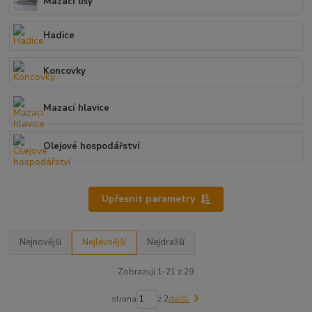
Mazací lisy
Hadice
Koncovky
Mazací hlavice
Olejové hospodářství
Upřesnit parametry
Nejnovější
Nejlevnější
Nejdražší
Zobrazuji 1-21 z 29
strana
z 2
další