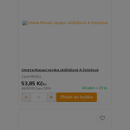
Umeta Mazací spojka sklíčidlová 4-čelisťová
Závit M10x1
53,85 Kč
/
ks
Skladem > 20 ks
44,50 Kč
bez DPH
Přidat do košíku