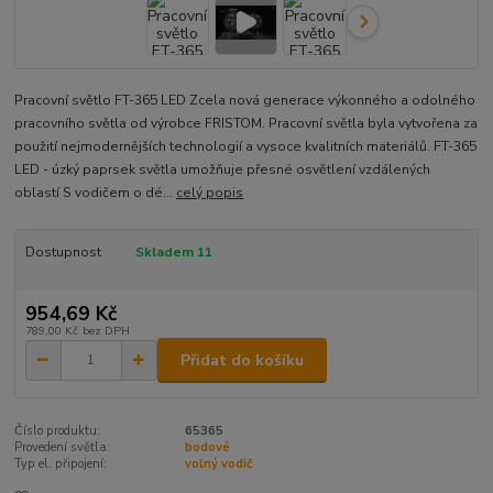
Pracovní světlo FT-365 LED Zcela nová generace výkonného a odolného
pracovního světla od výrobce FRISTOM. Pracovní světla byla vytvořena za
použití nejmodernějších technologií a vysoce kvalitních materiálů. FT-365
LED - úzký paprsek světla umožňuje přesné osvětlení vzdálených
oblastí S vodičem o dé...
celý popis
Dostupnost
Skladem 11
954,69 Kč
789,00 Kč
bez DPH
Přidat do košíku
Číslo produktu:
65365
Provedení světla:
bodové
Typ el. připojení:
volný vodič