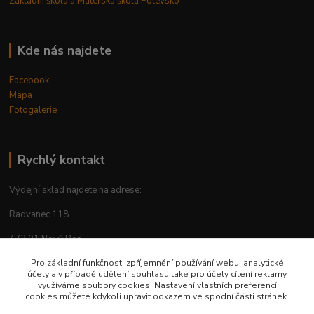
Základní škola a Mateřská škola Polevsko
Kde nás najdete
Facebook
Mapa
Fotogalerie
Rychlý kontakt
Výdejní sklad najdete na adrese:
Radvanec 118
473 01 Nový Bor
Pro základní funkčnost, zpříjemnění používání webu, analytické
tel: +420 605 283 713
účely a v případě udělení souhlasu také pro účely cílení reklamy
využíváme soubory cookies. Nastavení vlastních preferencí
cookies můžete kdykoli upravit odkazem ve spodní části stránek.