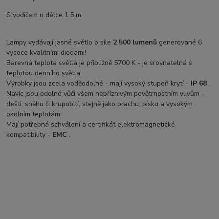
S vodičem o délce 1,5 m.
Lampy vydávají jasné světlo o síle
2 500 lumenů
generované 6
vysoce kvalitními diodami!
Barevná teplota světla je přibližně 5700 K - je srovnatelná s
teplotou denního světla.
Výrobky jsou zcela voděodolné - mají vysoký stupeň krytí -
IP 68
.
Navíc jsou odolné vůči všem nepříznivým povětrnostním vlivům –
dešti, sněhu či krupobití, stejně jako prachu, písku a vysokým
okolním teplotám.
Mají potřebná schválení a certifikát elektromagnetické
kompatibility -
EMC
.