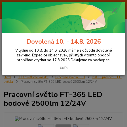
Od 7.8. do 14.8. 2026 máme z důvodu dovolené ZAVŘENO. Expedice
objednávek, přijatých v tomto období, proběhne v týdnu po 17.8.2026
Děkujeme za pochopení
0
ks
+420 605 283 713
CZK
za
0,00 Kč
8:00 - 15:00
Dovolená 10. - 14.8. 2026
Menu
V týdnu od 10.8. do 14.8. 2026 máme z důvodu dovolené
zavřeno. Expedice objednávek, přijatých v tomto období,
proběhne v týdnu po 17.8.2026 Děkujeme za pochopení
Hledat
Zavřít
Úvod
LED osvětlení vozidel
Pracovní světla LED
PROFI pracovní LED
světla
Pracovní světlo FT-365 LED bodové 2500lm 12/24V
Pracovní světlo FT-365 LED
bodové 2500lm 12/24V