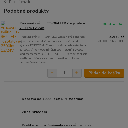
Do oblíbených
Podobné produkty
Pracovní světlo FT-364 LED rozptylové
Skladem > 20
2500lm 12/24V
Pracovní světlo FT-364 LED Zcela nová generace
954,69 Kč
výkonného a odolného pracovního světla od
789,00 Kč
bez DPH
výrobce FRISTOM. Pracovní světla byla vytvořena
za použití nejmodernějších technologií a vysoce
kvalitních materiálů. FT-364 LED - široký paprsek
světla umožňuje intenzivní osvětlení blízké
pracovní oblasti svě...
Přidat do košíku
Doprava od 1000,- bez DPH zdarma!
Zboží skladem
Kvalita pro profesionály za skvělou cenu