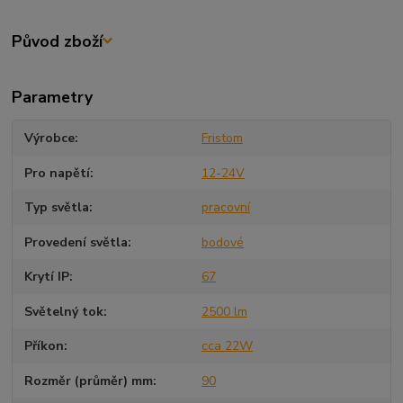
Původ zboží
Parametry
Výrobce
Fristom
Pro napětí
12-24V
Typ světla
pracovní
Provedení světla
bodové
Krytí IP
67
Světelný tok
2500 lm
Příkon
cca 22W
Rozměr (průměr) mm
90