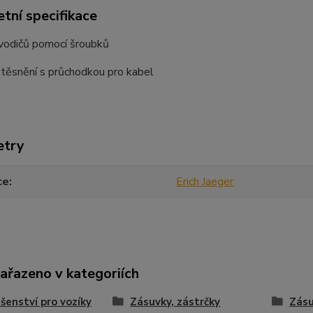
tní specifikace
 vodičů pomocí šroubků
těsnění s průchodkou pro kabel
etry
ce
Erich Jaeger
zařazeno v kategoriích
ušenství pro vozíky
Zásuvky, zástrčky
Zásu