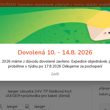
ZAVŘENO. Expedice objednávek, přijatých v tomto období, probě
Í
OKAMŽITÁ VÝMĚNA ZBOŽÍ
INFORMACE
KONTAKTY
+420
Hledat
8:00 -
říslušenství pro vozíky
Zásuvky, zástrčky
Zásuvky a vidlice 24V
Dovolená 10. - 14.8. 2026
8. 2026 máme z důvodu dovolené zavřeno. Expedice objednávek, p
er zásuvka 24V 7P hliníkový k
proběhne v týdnu po 17.8.2026 Děkujeme za pochopení
l (černá)
Zavřít
připoj
kabel