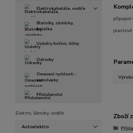
Komple
Elektrokabeláže, vodiče
připojení
Blatníky, zástěrky,
kolečka
plastové 
Uzávěry bočnic, klíny
Odrazky
Param
Omezení rychlosti -
Výrob
samolepky
Příslušenství
Elektro, žárovky, vodiče
Zboží 
Autoelektro
Přísl