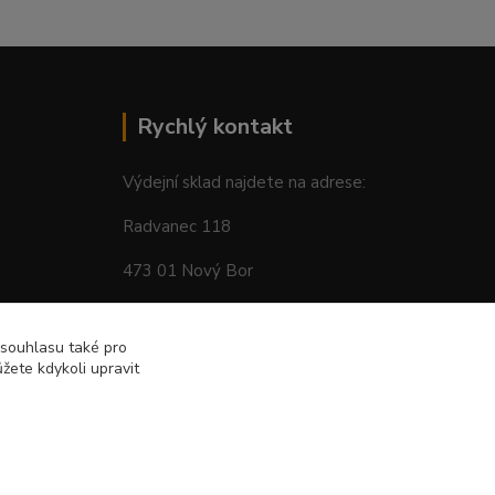
Rychlý kontakt
Výdejní sklad najdete na adrese:
Radvanec 118
473 01 Nový Bor
tel: +420 605 283 713
 souhlasu také pro
žete kdykoli upravit