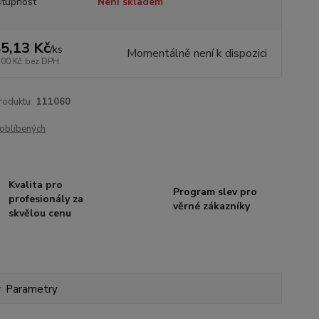
tupnost
Není skladem
5,13 Kč
/
ks
Momentálně není k dispozici
,00 Kč
bez DPH
roduktu:
111060
oblíbených
Kvalita pro
Program slev pro
profesionály za
věrné zákazníky
skvělou cenu
Parametry