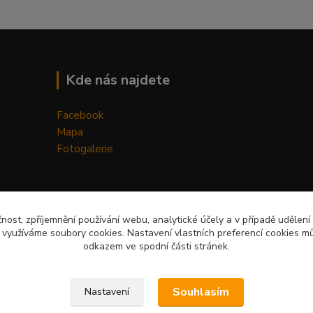
Kde nás najdete
Facebook
Mapa
Fotogalerie
čnost, zpříjemnění používání webu, analytické účely a v případě udělení
y využíváme soubory cookies. Nastavení vlastních preferencí cookies mů
odkazem ve spodní části stránek.
Upravit sběr cookies.
Souhlasím
Nastavení