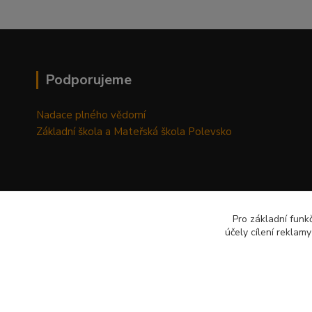
Podporujeme
Nadace plného vědomí
Základní škola a Mateřská škola Polevsko
Pro základní funk
účely cílení reklam