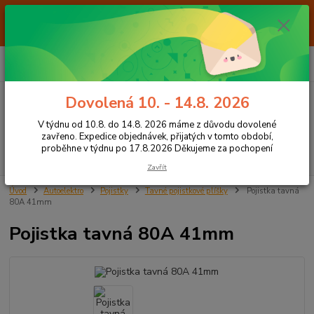
Od 7.8. do 14.8. 2026 máme z důvodu dovolené ZAVŘENO. Expedice
objednávek, přijatých v tomto období, proběhne v týdnu po 17.8.2026
Děkujeme za pochopení
0
ks
+420 605 283 713
CZK
za
0,00 Kč
8:00 - 15:00
Dovolená 10. - 14.8. 2026
Menu
V týdnu od 10.8. do 14.8. 2026 máme z důvodu dovolené
zavřeno. Expedice objednávek, přijatých v tomto období,
proběhne v týdnu po 17.8.2026 Děkujeme za pochopení
Hledat
Zavřít
Úvod
Autoelektro
Pojistky
Tavné pojistkové plíšky
Pojistka tavná
80A 41mm
Pojistka tavná 80A 41mm