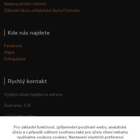
Nadace plného vědomí
Základní škola a Mateřská škola Polevsko
Kde nás najdete
Facebook
Mapa
Fotogalerie
Rychlý kontakt
Výdejní sklad najdete na adrese:
Radvanec 118
473 01 Nový Bor
Pro základní funkčnost, zpříjemnění používání webu, analytické
tel: +420 605 283 713
účely a v případě udělení souhlasu také pro účely cílení reklamy
využíváme soubory cookies. Nastavení vlastních preferencí