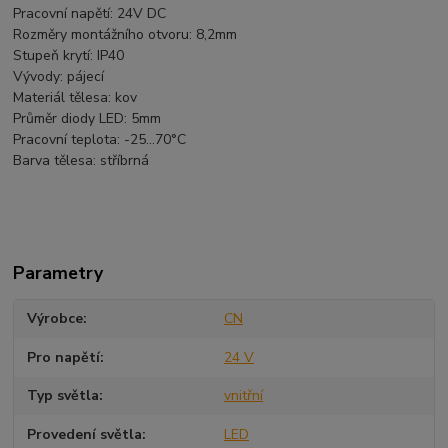
Pracovní napětí: 24V DC
Rozměry montážního otvoru: 8,2mm
Stupeň krytí: IP40
Vývody: pájecí
Materiál tělesa: kov
Průměr diody LED: 5mm
Pracovní teplota: -25...70°C
Barva tělesa: stříbrná
Parametry
Výrobce
CN
Pro napětí
24 V
Typ světla
vnitřní
Provedení světla
LED