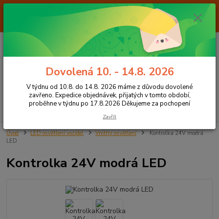
Od 7.8. do 14.8. 2026 máme z důvodu dovolené ZAVŘENO. Expedice
objednávek, přijatých v tomto období, proběhne v týdnu po 17.8.2026
Děkujeme za pochopení
0
ks
+420 605 283 713
CZK
za
0,00 Kč
8:00 - 15:00
Dovolená 10. - 14.8. 2026
Menu
V týdnu od 10.8. do 14.8. 2026 máme z důvodu dovolené
zavřeno. Expedice objednávek, přijatých v tomto období,
proběhne v týdnu po 17.8.2026 Děkujeme za pochopení
Hledat
Zavřít
Úvod
LED osvětlení vozidel
Vnitřní osvětlení
Kontrolka 24V modrá
LED
Kontrolka 24V modrá LED