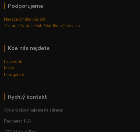
Podporujeme
Nadace plného vědomí
Základní škola a Mateřská škola Polevsko
Kde nás najdete
Facebook
Mapa
Fotogalerie
Rychlý kontakt
Výdejní sklad najdete na adrese:
Radvanec 118
473 01 Nový Bor