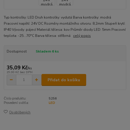
Typ kontrolky: LED Druh kontrolky: vydutá Barva kontrolky: modrá
Pracovní napětí: 24V DC Rozměry montážního otvoru: 8,2mm Stupeň krytí:
IP40 Vývody: pájecí Materiál tělesa: kov Průměr diody LED: 5mm Pracovní
teplota: -25...70°C Barva tělesa: stříbrná
celý popis
Dostupnost
Skladem 6 ks
35,09 Kč
/
ks
29,00 Kč
bez DPH
Přidat do košíku
Číslo produktu:
5256
Provedení světla:
LED
Do oblíbených