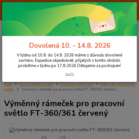
Od 7.8. do 14.8. 2026 máme z důvodu dovolené ZAVŘENO. Expedice
objednávek, přijatých v tomto období, proběhne v týdnu po 17.8.2026
Děkujeme za pochopení
0
ks
+420 605 283 713
CZK
za
0,00 Kč
8:00 - 15:00
Dovolená 10. - 14.8. 2026
Menu
V týdnu od 10.8. do 14.8. 2026 máme z důvodu dovolené
zavřeno. Expedice objednávek, přijatých v tomto období,
proběhne v týdnu po 17.8.2026 Děkujeme za pochopení
Hledat
Zavřít
Úvod
LED osvětlení vozidel
Pracovní světla LED
Náhr. díly pracovních
světel
Výměnný rámeček pro pracovní světlo FT-360/361 červený
Výměnný rámeček pro pracovní
světlo FT-360/361 červený