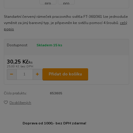
Standartní červený rámeček pracovního světla FT-360/361 lze jednoduše
vyměnit za jiný barevný typ, je připevněn ke svtělu pomocí 4 šroubů.
celý
popis
Dostupnost
Skladem 15 ks
30,25 Kč
/
ks
25,00 Kč
bez DPH
Přidat do košíku
Číslo produktu:
653605
Do oblíbených
Doprava od 1000,- bez DPH zdarma!