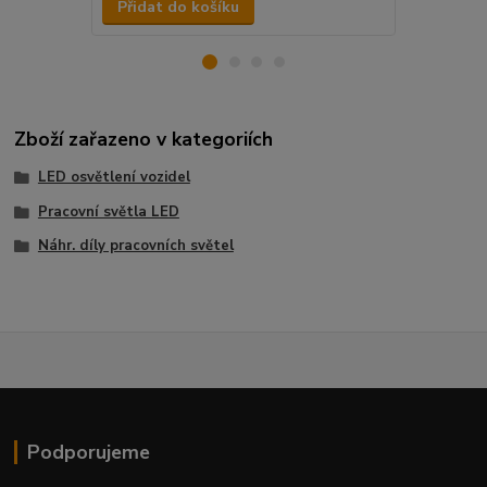
Přidat do košíku
Přidat d
Zboží zařazeno v kategoriích
LED osvětlení vozidel
Pracovní světla LED
Náhr. díly pracovních světel
Podporujeme