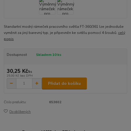
Standartní modrý rámeček pracovního světla FT-360/361 lze jednoduše
vyměnit za jiný barevný typ, je připevněn ke svtělu pomocí 4 šroubů.
celý
popis
Dostupnost
Skladem 10 ks
30,25 Kč
/
ks
25,00 Kč
bez DPH
Přidat do košíku
Číslo produktu:
653602
Do oblíbených