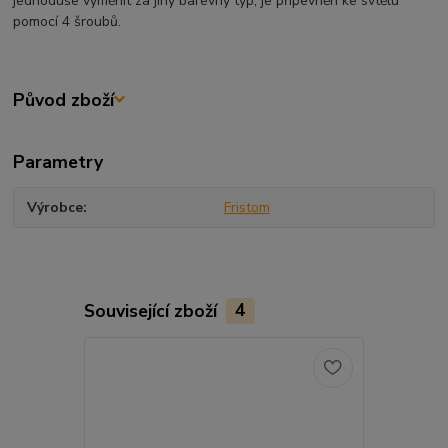
jednoduše vyměnit za jiný barevný typ, je připevněn ke svtělu
pomocí 4 šroubů.
Původ zboží
Parametry
Výrobce
Fristom
Související zboží
4