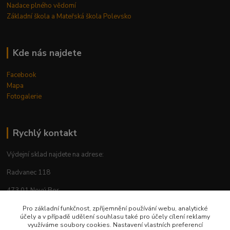
Nadace plného vědomí
Základní škola a Mateřská škola Polevsko
Kde nás najdete
Facebook
Mapa
Fotogalerie
Rychlý kontakt
Výdejní sklad najdete na adrese:
Radvanec 118
473 01 Nový Bor
tel: +420 605 283 713
Pro základní funkčnost, zpříjemnění používání webu, analytické
účely a v případě udělení souhlasu také pro účely cílení reklamy
využíváme soubory cookies. Nastavení vlastních preferencí