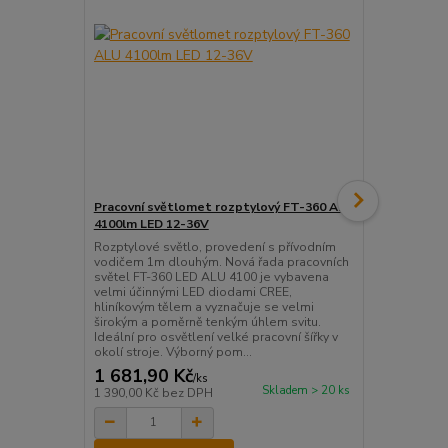
Pracovní světlomet rozptylový FT-360 ALU
Pracovní sv
4100lm LED 12-36V
4100lm LED
Rozptylové světlo, provedení s přívodním
Bodové světl
vodičem 1m dlouhým. Nová řada pracovních
vodičem 1m 
světel FT-360 LED ALU 4100 je vybavena
světel FT-36
velmi účinnými LED diodami CREE,
velmi účinný
hliníkovým tělem a vyznačuje se velmi
hliníkovým t
širokým a poměrně tenkým úhlem svitu.
širokým a po
Ideální pro osvětlení velké pracovní šířky v
Ideální pro o
okolí stroje. Výborný pom...
v okolí stroj
1 681,90 Kč
1 681,90
/
ks
Skladem > 20 ks
1 390,00 Kč
bez DPH
1 390,00 Kč