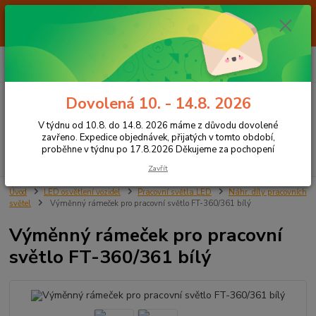
Od 7.8. do 14.8. 2026 máme z důvodu dovolené ZAVŘENO. Expedice
objednávek, přijatých v tomto období, proběhne v týdnu po 17.8.2026
Děkujeme za pochopení
0
ks
+420 605 283 713
CZK
za
0,00 Kč
8:00 - 15:00
Dovolená 10. - 14.8. 2026
Menu
V týdnu od 10.8. do 14.8. 2026 máme z důvodu dovolené
zavřeno. Expedice objednávek, přijatých v tomto období,
proběhne v týdnu po 17.8.2026 Děkujeme za pochopení
Hledat
Zavřít
Úvod
LED osvětlení vozidel
Pracovní světla LED
Náhr. díly pracovních
světel
Výměnný rámeček pro pracovní světlo FT-360/361 bílý
Výměnný rámeček pro pracovní
světlo FT-360/361 bílý