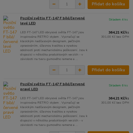
Přidat do košíku
Poziční světlo FT-147 F bílé/červené
Skladem 4 ks
levé LED
LED FT-147 LED obrysová světla FT-147 jsou
364,21 Kč
/
ks
inspirována RETRO stylem . Vyznačují se
301,00 Kč
bez DPH
klasickým nadčasovým designem, pečlivým
zpracováním, úžasnou kvalitou a vysokou
odolností proti mechanickému poškození. Jsou k
dispozici v několika produktových verzích - v
závislosti na tvaru gumového ramene a ...
Přidat do košíku
Poziční světlo FT-147 F bílé/červené
Skladem 6 ks
pravé LED
LED FT-147 LED obrysová světla FT-147 jsou
364,21 Kč
/
ks
inspirována RETRO stylem . Vyznačují se
301,00 Kč
bez DPH
klasickým nadčasovým designem, pečlivým
zpracováním, úžasnou kvalitou a vysokou
odolností proti mechanickému poškození. Jsou k
dispozici v několika produktových verzích - v
závislosti na tvaru gumového ramene a ...