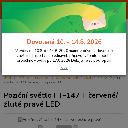
Od 7.8. do 14.8. 2026 máme z důvodu dovolené ZAVŘENO. Expedice
objednávek, přijatých v tomto období, proběhne v týdnu po 17.8.2026
Děkujeme za pochopení
0
ks
+420 605 283 713
CZK
za
0,00 Kč
8:00 - 15:00
Dovolená 10. - 14.8. 2026
Menu
V týdnu od 10.8. do 14.8. 2026 máme z důvodu dovolené
zavřeno. Expedice objednávek, přijatých v tomto období,
proběhne v týdnu po 17.8.2026 Děkujeme za pochopení
Hledat
Zavřít
Úvod
LED osvětlení vozidel
Obrysová světla "tykadlo" LED
Poziční
světlo FT-147 F červené/žluté pravé LED
Poziční světlo FT-147 F červené/
žluté pravé LED