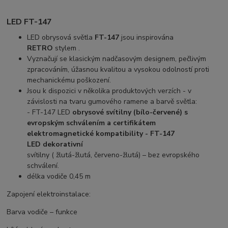
LED FT-147
LED obrysová světla
FT-147
jsou inspirována
RETRO
stylem .
Vyznačují se klasickým nadčasovým designem, pečlivým
zpracováním, úžasnou kvalitou a vysokou odolností proti
mechanickému poškození.
Jsou k dispozici v několika produktových verzích - v
závislosti na tvaru gumového ramene a barvě světla:
- FT-147 LED
obrysové svítilny (bílo-červené) s
evropským schválením a certifikátem
elektromagnetické kompatibility - FT-147
LED
dekorativní
svítilny ( žlutá-žlutá, červeno-žlutá) – bez evropského
schválení.
délka vodiče 0,45 m
Zapojení elektroinstalace:
Barva vodiče – funkce