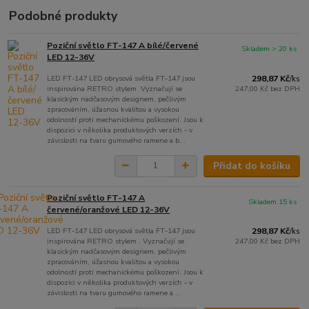
Podobné produkty
Poziční světlo FT-147 A bílé/červené
Skladem > 20 ks
LED 12-36V
LED FT-147 LED obrysová světla FT-147 jsou
298,87 Kč
/
ks
inspirována RETRO stylem Vyznačují se
247,00 Kč
bez DPH
klasickým nadčasovým designem, pečlivým
zpracováním, úžasnou kvalitou a vysokou
odolností proti mechanickému poškození. Jsou k
dispozici v několika produktových verzích - v
závislosti na tvaru gumového ramene a b...
Přidat do košíku
Poziční světlo FT-147 A
Skladem 15 ks
červené/oranžové LED 12-36V
LED FT-147 LED obrysová světla FT-147 jsou
298,87 Kč
/
ks
inspirována RETRO stylem . Vyznačují se
247,00 Kč
bez DPH
klasickým nadčasovým designem, pečlivým
zpracováním, úžasnou kvalitou a vysokou
odolností proti mechanickému poškození. Jsou k
dispozici v několika produktových verzích - v
závislosti na tvaru gumového ramene a ...