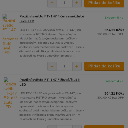
Přidat do košíku
Poziční světlo FT-147 F červené/žluté
Skladem 5 ks
levé LED
LED FT-147 LED obrysová světla FT-147 jsou
364,21 Kč
/
ks
inspirována RETRO stylem . Vyznačují se
301,00 Kč
bez DPH
klasickým nadčasovým designem, pečlivým
zpracováním, úžasnou kvalitou a vysokou
odolností proti mechanickému poškození. Jsou k
dispozici v několika produktových verzích - v
závislosti na tvaru gumového ramene a ...
Přidat do košíku
Poziční světlo FT-147 F žluté/žluté
Skladem 4 ks
LED
LED FT-147 LED obrysová světla FT-147 jsou
364,21 Kč
/
ks
inspirována RETRO stylem . Vyznačují se
301,00 Kč
bez DPH
klasickým nadčasovým designem, pečlivým
zpracováním, úžasnou kvalitou a vysokou
odolností proti mechanickému poškození. Jsou k
dispozici v několika produktových verzích - v
závislosti na tvaru gumového ramene a ...