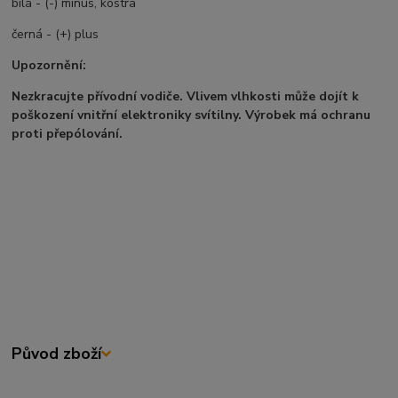
bílá - (-) mínus, kostra
černá - (+) plus
Upozornění:
Nezkracujte přívodní vodiče. Vlivem vlhkosti může dojít k
poškození vnitřní elektroniky svítilny. Výrobek má ochranu
proti přepólování.
Původ zboží