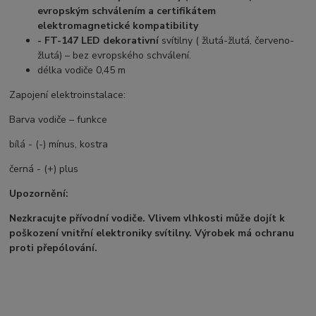
evropským schválením a certifikátem
elektromagnetické kompatibility
- FT-147 LED
dekorativní
svítilny ( žlutá-žlutá, červeno-
žlutá) – bez evropského schválení.
délka vodiče 0,45 m
Zapojení elektroinstalace:
Barva vodiče – funkce
bílá - (-) mínus, kostra
černá - (+) plus
Upozornění:
Nezkracujte přívodní vodiče. Vlivem vlhkosti může dojít k
poškození vnitřní elektroniky svítilny. Výrobek má ochranu
proti přepólování.