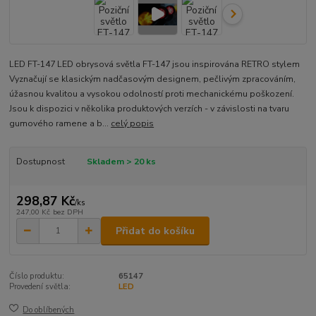
LED FT-147 LED obrysová světla FT-147 jsou inspirována RETRO stylem
Vyznačují se klasickým nadčasovým designem, pečlivým zpracováním,
úžasnou kvalitou a vysokou odolností proti mechanickému poškození.
Jsou k dispozici v několika produktových verzích - v závislosti na tvaru
gumového ramene a b...
celý popis
Dostupnost
Skladem > 20 ks
298,87 Kč
/
ks
247,00 Kč
bez DPH
Přidat do košíku
Číslo produktu:
65147
Provedení světla:
LED
Do oblíbených