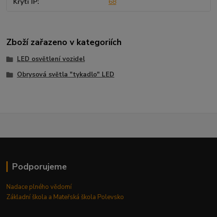
Krytí IP
68
Zboží zařazeno v kategoriích
LED osvětlení vozidel
Obrysová světla "tykadlo" LED
Podporujeme
Nadace plného vědomí
Základní škola a Mateřská škola Polevsko