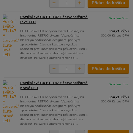
Přidat do košíku
Poziční světlo FT-147 F červené/žluté
Skladem 5 ks
levé LED
LED FT-147 LED obrysová světla FT-147 jsou
364,21 Kč
/
ks
inspirována RETRO stylem . Vyznačují se
301,00 Kč
bez DPH
klasickým nadčasovým designem, pečlivým
zpracováním, úžasnou kvalitou a vysokou
odolností proti mechanickému poškození. Jsou k
dispozici v několika produktových verzích - v
závislosti na tvaru gumového ramene a ...
Přidat do košíku
Poziční světlo FT-147 F červené/žluté
Skladem 4 ks
pravé LED
LED FT-147 LED obrysová světla FT-147 jsou
364,21 Kč
/
ks
inspirována RETRO stylem . Vyznačují se
301,00 Kč
bez DPH
klasickým nadčasovým designem, pečlivým
zpracováním, úžasnou kvalitou a vysokou
odolností proti mechanickému poškození. Jsou k
dispozici v několika produktových verzích - v
závislosti na tvaru gumového ramene a ...