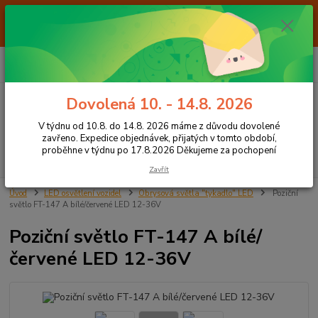
Od 7.8. do 14.8. 2026 máme z důvodu dovolené ZAVŘENO. Expedice
objednávek, přijatých v tomto období, proběhne v týdnu po 17.8.2026
Děkujeme za pochopení
0
ks
+420 605 283 713
CZK
za
0,00 Kč
8:00 - 15:00
Dovolená 10. - 14.8. 2026
Menu
V týdnu od 10.8. do 14.8. 2026 máme z důvodu dovolené
zavřeno. Expedice objednávek, přijatých v tomto období,
proběhne v týdnu po 17.8.2026 Děkujeme za pochopení
Hledat
Zavřít
Úvod
LED osvětlení vozidel
Obrysová světla "tykadlo" LED
Poziční
světlo FT-147 A bílé/červené LED 12-36V
Poziční světlo FT-147 A bílé/
červené LED 12-36V