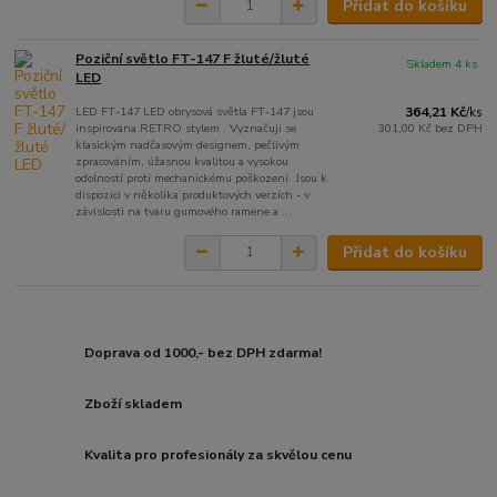
Přidat do košíku
Poziční světlo FT-147 F žluté/žluté
Skladem 4 ks
LED
LED FT-147 LED obrysová světla FT-147 jsou
364,21 Kč
/
ks
inspirována RETRO stylem . Vyznačují se
301,00 Kč
bez DPH
klasickým nadčasovým designem, pečlivým
zpracováním, úžasnou kvalitou a vysokou
odolností proti mechanickému poškození. Jsou k
dispozici v několika produktových verzích - v
závislosti na tvaru gumového ramene a ...
Přidat do košíku
Doprava od 1000,- bez DPH zdarma!
Zboží skladem
Kvalita pro profesionály za skvělou cenu