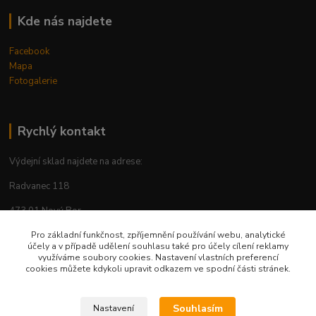
Kde nás najdete
Facebook
Mapa
Fotogalerie
Rychlý kontakt
Výdejní sklad najdete na adrese:
Radvanec 118
473 01 Nový Bor
Pro základní funkčnost, zpříjemnění používání webu, analytické
tel: +420 605 283 713
účely a v případě udělení souhlasu také pro účely cílení reklamy
využíváme soubory cookies. Nastavení vlastních preferencí
cookies můžete kdykoli upravit odkazem ve spodní části stránek.
Upravit sběr cookies.
Souhlasím
Nastavení