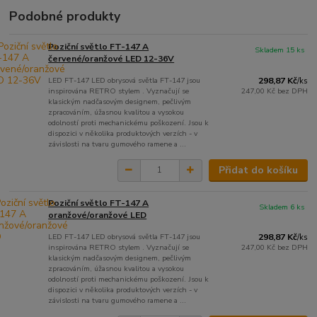
Podobné produkty
Poziční světlo FT-147 A
Skladem 15 ks
červené/oranžové LED 12-36V
LED FT-147 LED obrysová světla FT-147 jsou
298,87 Kč
/
ks
inspirována RETRO stylem . Vyznačují se
247,00 Kč
bez DPH
klasickým nadčasovým designem, pečlivým
zpracováním, úžasnou kvalitou a vysokou
odolností proti mechanickému poškození. Jsou k
dispozici v několika produktových verzích - v
závislosti na tvaru gumového ramene a ...
Přidat do košíku
Poziční světlo FT-147 A
Skladem 6 ks
oranžové/oranžové LED
LED FT-147 LED obrysová světla FT-147 jsou
298,87 Kč
/
ks
inspirována RETRO stylem . Vyznačují se
247,00 Kč
bez DPH
klasickým nadčasovým designem, pečlivým
zpracováním, úžasnou kvalitou a vysokou
odolností proti mechanickému poškození. Jsou k
dispozici v několika produktových verzích - v
závislosti na tvaru gumového ramene a ...