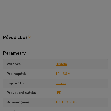
Původ zboží
Parametry
Výrobce
Fristom
Pro napětí
12 - 36 V
Typ světla
poziční
Provedení světla
LED
Rozměr (mm)
109,8x94x91,6