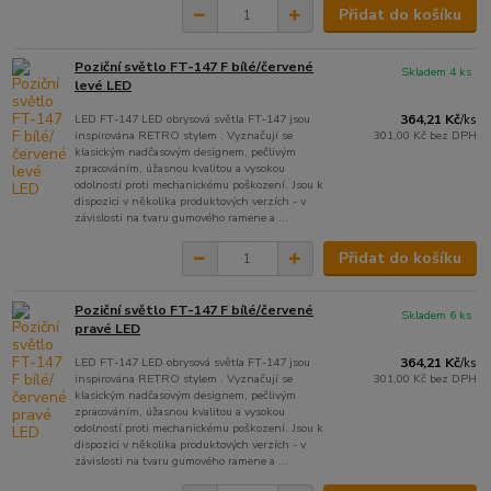
Přidat do košíku
Poziční světlo FT-147 F bílé/červené
Skladem 4 ks
levé LED
LED FT-147 LED obrysová světla FT-147 jsou
364,21 Kč
/
ks
inspirována RETRO stylem . Vyznačují se
301,00 Kč
bez DPH
klasickým nadčasovým designem, pečlivým
zpracováním, úžasnou kvalitou a vysokou
odolností proti mechanickému poškození. Jsou k
dispozici v několika produktových verzích - v
závislosti na tvaru gumového ramene a ...
Přidat do košíku
Poziční světlo FT-147 F bílé/červené
Skladem 6 ks
pravé LED
LED FT-147 LED obrysová světla FT-147 jsou
364,21 Kč
/
ks
inspirována RETRO stylem . Vyznačují se
301,00 Kč
bez DPH
klasickým nadčasovým designem, pečlivým
zpracováním, úžasnou kvalitou a vysokou
odolností proti mechanickému poškození. Jsou k
dispozici v několika produktových verzích - v
závislosti na tvaru gumového ramene a ...