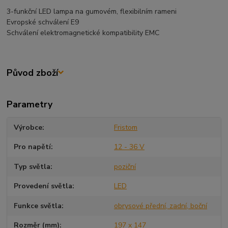
3-funkční LED lampa na gumovém, flexibilním rameni
Evropské schválení E9
Schválení elektromagnetické kompatibility EMC
Původ zboží
Parametry
Výrobce
Fristom
Pro napětí
12 - 36 V
Typ světla
poziční
Provedení světla
LED
Funkce světla
obrysové přední, zadní, boční
Rozměr (mm)
197 x 147