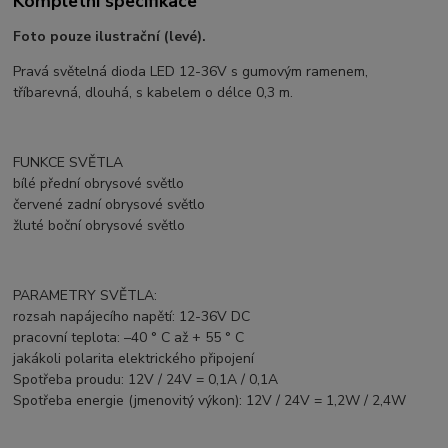
Kompletní specifikace
Foto pouze ilustrační (levé).
Pravá světelná dioda LED 12-36V s gumovým ramenem,
tříbarevná, dlouhá, s kabelem o délce 0,3 m.
FUNKCE SVĚTLA
bílé přední obrysové světlo
červené zadní obrysové světlo
žluté boční obrysové světlo
PARAMETRY SVĚTLA:
rozsah napájecího napětí: 12-36V DC
pracovní teplota: –40 ° C až + 55 ° C
jakákoli polarita elektrického připojení
Spotřeba proudu: 12V / 24V = 0,1A / 0,1A
Spotřeba energie (jmenovitý výkon): 12V / 24V = 1,2W / 2,4W