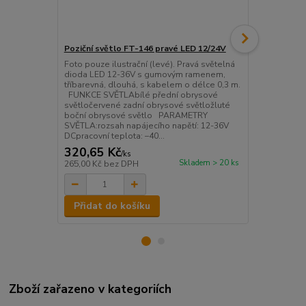
Poziční světlo FT-146 pravé LED 12/24V
Poziční svět
Foto pouze ilustrační (levé). Pravá světelná
Levá světel
dioda LED 12-36V s gumovým ramenem,
ramenem, tří
tříbarevná, dlouhá, s kabelem o délce 0,3 m.
délce 0,3 m
FUNKCE SVĚTLAbílé přední obrysové
obrysové sv
světločervené zadní obrysové světložluté
světložluté 
boční obrysové světlo PARAMETRY
PARAMETRY 
SVĚTLA:rozsah napájecího napětí: 12-36V
napětí: 12-3
DCpracovní teplota: –40...
+ 55 ° Cjakáko
320,65 Kč
320,65 K
/
ks
Skladem > 20 ks
265,00 Kč
bez DPH
265,00 Kč
be
Přidat do košíku
Přidat d
Zboží zařazeno v kategoriích