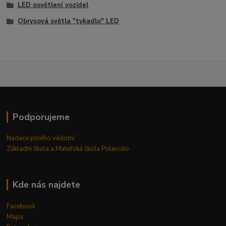
LED osvětlení vozidel
Obrysová světla "tykadlo" LED
Podporujeme
Nadace plného vědomí
Základní škola a Mateřská škola Polevsko
Kde nás najdete
Facebook
Mapa