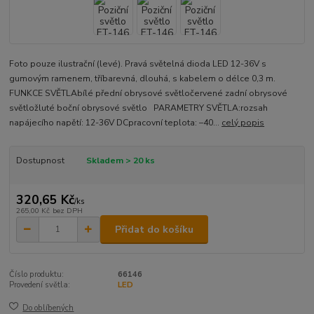
Foto pouze ilustrační (levé). Pravá světelná dioda LED 12-36V s
gumovým ramenem, tříbarevná, dlouhá, s kabelem o délce 0,3 m.
FUNKCE SVĚTLAbílé přední obrysové světločervené zadní obrysové
světložluté boční obrysové světlo PARAMETRY SVĚTLA:rozsah
napájecího napětí: 12-36V DCpracovní teplota: –40...
celý popis
Dostupnost
Skladem > 20 ks
320,65 Kč
/
ks
265,00 Kč
bez DPH
Přidat do košíku
Číslo produktu:
66146
Provedení světla:
LED
Do oblíbených