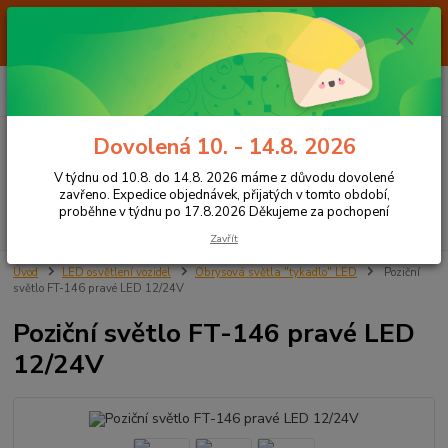
Od 7.8. do 14.8. 2026 máme z důvodu dovolené ZAVŘENO. Expedice
objednávek, přijatých v tomto období, proběhne v týdnu po 17.8.2026
Děkujeme za pochopení
0
ks
+420 605 283 713
CZK
za
0,00 Kč
8:00 - 15:00
Dovolená 10. - 14.8. 2026
Menu
V týdnu od 10.8. do 14.8. 2026 máme z důvodu dovolené
zavřeno. Expedice objednávek, přijatých v tomto období,
proběhne v týdnu po 17.8.2026 Děkujeme za pochopení
Hledat
Zavřít
Úvod
LED osvětlení vozidel
Obrysová světla "tykadlo" LED
Poziční
světlo FT-146 pravé LED 12/24V
Poziční světlo FT-146 pravé LED
12/24V