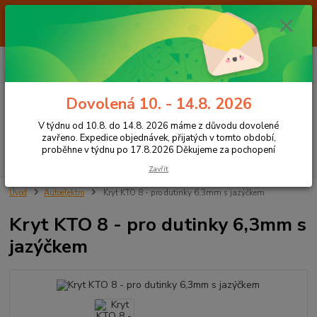
Od 7.8. do 14.8. 2026 máme z důvodu dovolené ZAVŘENO. Expedice
objednávek, přijatých v tomto období, proběhne v týdnu po 17.8.2026
Děkujeme za pochopení
0
ks
+420 605 283 713
CZK
za
0,00 Kč
8:00 - 15:00
Dovolená 10. - 14.8. 2026
Menu
V týdnu od 10.8. do 14.8. 2026 máme z důvodu dovolené
zavřeno. Expedice objednávek, přijatých v tomto období,
proběhne v týdnu po 17.8.2026 Děkujeme za pochopení
Hledat
Zavřít
Úvod
Autoelektro
Kryt KTO 8 - pro dutinky 6,3mm s jazýčkem
Kryt KTO 8 - pro dutinky 6,3mm s
jazýčkem