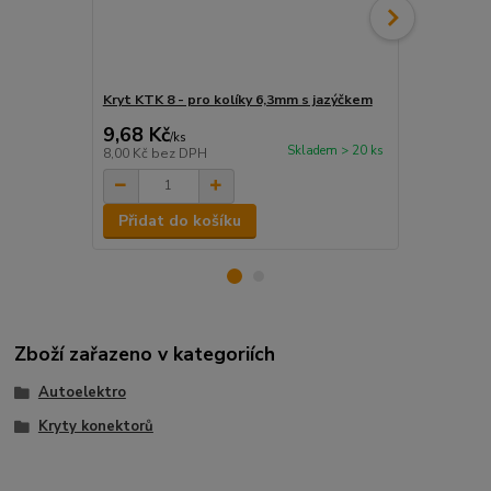
Kryt KTK 8 - pro kolíky 6,3mm s jazýčkem
MOJ 2,5-68 
9,68 Kč
1,45 Kč
/
ks
/
k
Skladem > 20 ks
8,00 Kč
bez DPH
1,20 Kč
bez 
Přidat do košíku
Přidat d
Zboží zařazeno v kategoriích
Autoelektro
Kryty konektorů