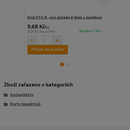
Kryt KTO 8 - pro dutinky 6,3mm s jazýčkem
MKJ 2,5-68 
9,68 Kč
1,51 Kč
/
ks
/
k
Skladem 19 ks
8,00 Kč
bez DPH
1,25 Kč
bez 
Přidat do košíku
Přidat d
Zboží zařazeno v kategoriích
Autoelektro
Kryty konektorů