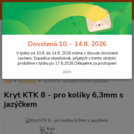
Od 7.8. do 14.8. 2026 máme z důvodu dovolené ZAVŘENO. Expedice
objednávek, přijatých v tomto období, proběhne v týdnu po 17.8.2026
Děkujeme za pochopení
0
ks
+420 605 283 713
CZK
za
0,00 Kč
8:00 - 15:00
Dovolená 10. - 14.8. 2026
Menu
V týdnu od 10.8. do 14.8. 2026 máme z důvodu dovolené
zavřeno. Expedice objednávek, přijatých v tomto období,
proběhne v týdnu po 17.8.2026 Děkujeme za pochopení
Hledat
Zavřít
Úvod
Autoelektro
Kryt KTK 8 - pro kolíky 6,3mm s jazýčkem
Kryt KTK 8 - pro kolíky 6,3mm s
jazýčkem