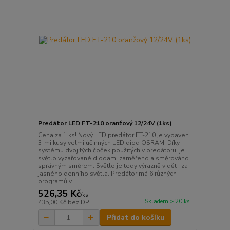
Predátor LED FT-210 oranžový 12/24V (1ks)
Cena za 1 ks! Nový LED predátor FT-210 je vybaven
3-mi kusy velmi účinných LED diod OSRAM. Díky
systému dvojitých čoček použitých v predátoru, je
světlo vyzařované diodami zaměřeno a směrováno
správným směrem. Světlo je tedy výrazně vidět i za
jasného denního světla. Predátor má 6 různých
programů v...
526,35 Kč
/
ks
Skladem > 20 ks
435,00 Kč
bez DPH
Přidat do košíku