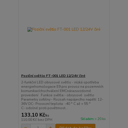
Poziční světlo FT-001 LED 12/24V čiré
2-funkční LED obrysové světlo - nízká spotřeba
energiehomologace E9 pro provoz na pozemních
komunikacíchschválení EMCnárazuvzdorné
provedení Funkce světla:- obrysové světlo
Parametry svítilny:- Rozsah napájecího napětí: 12-
36V DC- Provozní teplota: -40 ° C až + 55 °
C- odolné proti povětrnost...
133,10 Kč
/
ks
Skladem > 20 ks
110,00 Kč
bez DPH