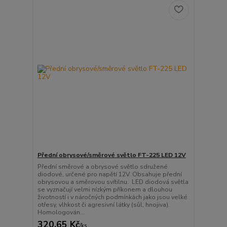
Přední obrysové/směrové světlo FT-225 LED 12V
Přední směrové a obrysové světlo sdružené
diodové, určené pro napětí 12V. Obsahuje přední
obrysovou a směrovou svítilnu. LED diodová světla
se vyznačují velmi nízkým příkonem a dlouhou
životností i v náročných podmínkách jako jsou velké
otřesy, vlhkost či agresivní látky (sůl, hnojiva).
Homologován...
320,65 Kč
/
ks