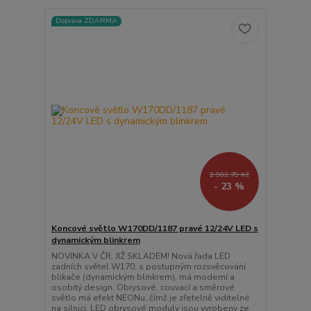
Doprava ZDARMA
2 902,79 Kč
- 23 %
Koncové světlo W170DD/1187 pravé 12/24V LED s
dynamickým blinkrem
NOVINKA V ČR, JIŽ SKLADEM! Nová řada LED
zadních světel W170, s postupným rozsvěcování
blikače (dynamickým blinkrem), má moderní a
osobitý design. Obrysové, couvací a směrové
světlo má efekt NEONu, čímž je zřetelně viditelné
na silnici. LED obrysové moduly jsou vyrobeny ze