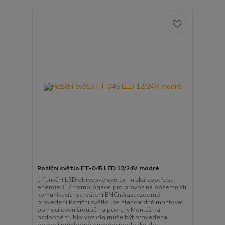
Poziční světlo FT-045 LED 12/24V modré
1-funkční LED obrysové světlo - nízká spotřeba
energieBEZ homologace pro provoz na pozemních
komunikacíchschválení EMCnárazuvzdorné
provedení Poziční světlo lze standardně montovat
pomocí dvou šroubů na povrchy.Montáž na
ozdobné trubky vozidla může být provedena
pomocí průhledné gumové podložky, dos...