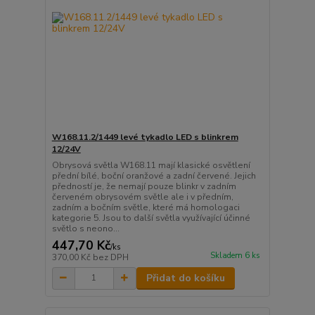
W168.11.2/1449 levé tykadlo LED s blinkrem
12/24V
Obrysová světla W168.11 mají klasické osvětlení
přední bílé, boční oranžové a zadní červené. Jejich
předností je, že nemají pouze blinkr v zadním
červeném obrysovém světle ale i v předním,
zadním a bočním světle, které má homologaci
kategorie 5. Jsou to další světla využívající účinné
světlo s neono...
447,70 Kč
/
ks
Skladem 6 ks
370,00 Kč
bez DPH
Přidat do košíku