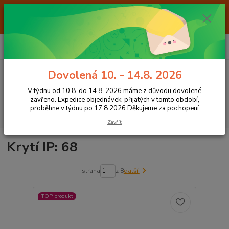
Od 7.8. do 14.8. 2026 máme z důvodu dovolené ZAVŘENO. Expedice
objednávek, přijatých v tomto období, proběhne v týdnu po 17.8.2026
Děkujeme za pochopení
0
ks
+420 605 283 713
CZK
za
0,00 Kč
8:00 - 15:00
Dovolená 10. - 14.8. 2026
Menu
V týdnu od 10.8. do 14.8. 2026 máme z důvodu dovolené
zavřeno. Expedice objednávek, přijatých v tomto období,
proběhne v týdnu po 17.8.2026 Děkujeme za pochopení
Hledat
Zavřít
Krytí IP: 68
strana
z 8
další
TOP produkt