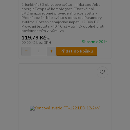
2-funkční LED obrysové světlo - nízká spotřeba
energieEvropská homologace E9schválení
EMCnárazuvzdorné provedeníFunkce světla:-
Přední poziční bílé světlo s odrazkou Parametry
svítilny:- Rozsah napájecího napětí: 12-36V DC-
Provozní teplota: -40 ° C až + 55 ° C- odolné proti
povětrnostním vlivům- vo...
119,79 Kč
/
ks
Skladem > 20 ks
99,00 Kč
bez DPH
Přidat do košíku