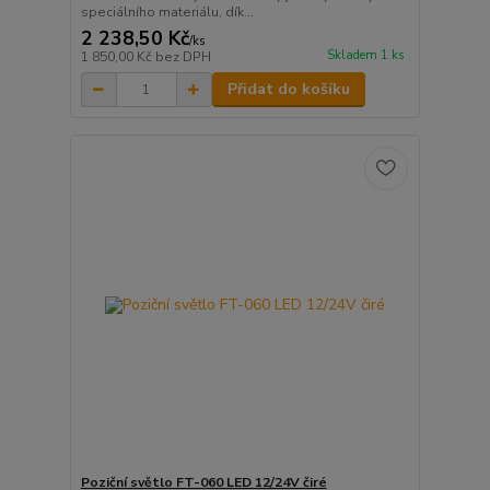
speciálního materiálu, dík...
2 238,50 Kč
/
ks
Skladem 1 ks
1 850,00 Kč
bez DPH
Přidat do košíku
Poziční světlo FT-060 LED 12/24V čiré