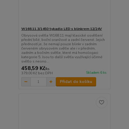
W168.11.3/1450 tykadlo LED s blinkrem 12/24V
Obrysová světla W168.11 mají klasické osvětlení
přední bílé, boční oranžové a zadní červené. Jejich
předností je, že nemají pouze blinkr v zadním
červeném obrysovém světle ale i v předním,
zadním a bočním světle, které má homologaci
kategorie 5. Jsou to další světla využívající účinné
světlo s neono...
458,59 Kč
/
ks
Skladem 6 ks
379,00 Kč
bez DPH
Přidat do košíku