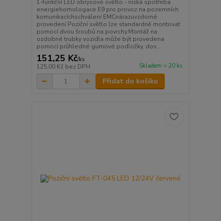
1-funkční LED obrysové světlo - nízká spotřeba
energiehomologace E9 pro provoz na pozemních
komunikacíchschválení EMCnárazuvzdorné
provedení Poziční světlo lze standardně montovat
pomocí dvou šroubů na povrchy.Montáž na
ozdobné trubky vozidla může být provedena
pomocí průhledné gumové podložky, dos...
151,25 Kč
/
ks
Skladem > 20 ks
125,00 Kč
bez DPH
Přidat do košíku