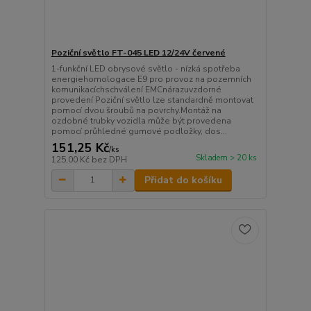
Poziční světlo FT-045 LED 12/24V červené
1-funkční LED obrysové světlo - nízká spotřeba
energiehomologace E9 pro provoz na pozemních
komunikacíchschválení EMCnárazuvzdorné
provedení Poziční světlo lze standardně montovat
pomocí dvou šroubů na povrchy.Montáž na
ozdobné trubky vozidla může být provedena
pomocí průhledné gumové podložky, dos...
151,25 Kč
/
ks
Skladem > 20 ks
125,00 Kč
bez DPH
Přidat do košíku