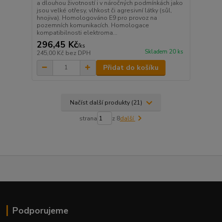
a dlouhou životností i v náročných podmínkách jako
jsou velké otřesy, vlhkost či agresivní látky (sůl,
hnojiva). Homologováno E9 pro provoz na
pozemních komunikacích. Homologace
kompatibilnosti elektroma...
296,45 Kč
/
ks
Skladem 20 ks
245,00 Kč
bez DPH
Přidat do košíku
Načíst další produkty (21)
strana
z 8
další
Podporujeme