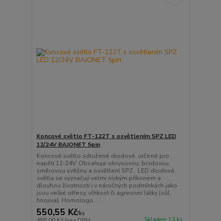
Koncové světlo FT-122T s osvětlením SPZ LED
12/24V BAJONET 5pin
Koncové světlo sdružené diodové, určené pro
napětí 12-24V. Obsahuje obrysovou, brzdovou,
směrovou svítilnu a osvětlení SPZ. LED diodová
světla se vyznačují velmi nízkým příkonem a
dlouhou životností i v náročných podmínkách jako
jsou velké otřesy, vlhkost či agresivní látky (sůl,
hnojiva). Homologo...
550,55 Kč
/
ks
Skladem 13 ks
455,00 Kč
bez DPH