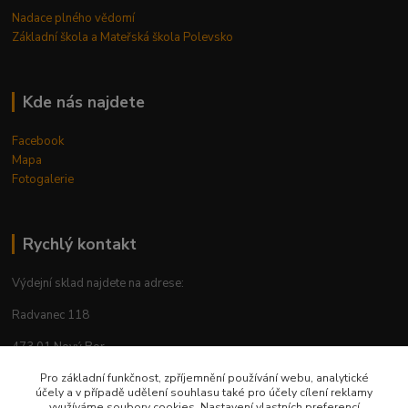
Nadace plného vědomí
Základní škola a Mateřská škola Polevsko
Kde nás najdete
Facebook
Mapa
Fotogalerie
Rychlý kontakt
Výdejní sklad najdete na adrese:
Radvanec 118
473 01 Nový Bor
tel: +420 605 283 713
Pro základní funkčnost, zpříjemnění používání webu, analytické
účely a v případě udělení souhlasu také pro účely cílení reklamy
využíváme soubory cookies. Nastavení vlastních preferencí