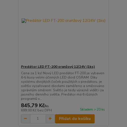
Predátor LED FT-200 oranžový 12/24V (1ks)
Cena za 1 ks! Nový LED predátor FT-200 je vybaven
6-ti kusy velmi účinných LED diod OSRAM. Díky
systému dvojitých čoček použitých v predátoru, je
světlo vyzařované diodami zaměřeno a směrováno
správným směrem. Světlo je tedy výrazně vidět i za
jasného denního světla. Predátor má 6 různých
programů v...
845,79 Kč
/
ks
Skladem > 20 ks
699,00 Kč
bez DPH
Přidat do košíku