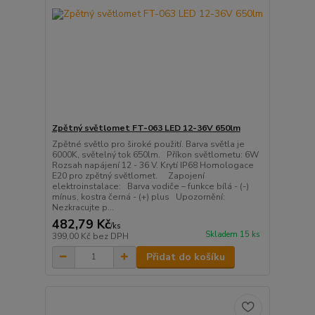
Zpětný světlomet FT-063 LED 12-36V 650lm
Zpětné světlo pro široké použití. Barva světla je
6000K, světelný tok 650lm. Příkon světlometu: 6W
Rozsah napájení 12 - 36 V. Krytí IP68 Homologace
E20 pro zpětný světlomet. Zapojení
elektroinstalace: Barva vodiče – funkce bílá - (-)
mínus, kostra černá - (+) plus Upozornění:
Nezkracujte p...
482,79 Kč
/
ks
Skladem 15 ks
399,00 Kč
bez DPH
Přidat do košíku