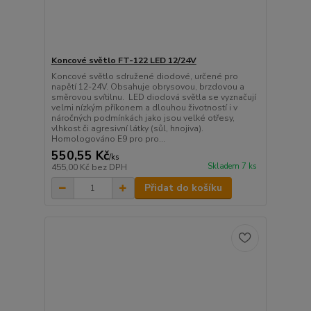
Koncové světlo FT-122 LED 12/24V
Koncové světlo sdružené diodové, určené pro
napětí 12-24V. Obsahuje obrysovou, brzdovou a
směrovou svítilnu. LED diodová světla se vyznačují
velmi nízkým příkonem a dlouhou životností i v
náročných podmínkách jako jsou velké otřesy,
vlhkost či agresivní látky (sůl, hnojiva).
Homologováno E9 pro pro...
550,55 Kč
/
ks
Skladem 7 ks
455,00 Kč
bez DPH
Přidat do košíku