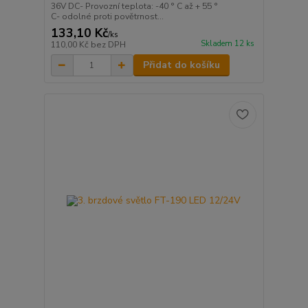
36V DC- Provozní teplota: -40 ° C až + 55 °
C- odolné proti povětrnost...
133,10 Kč
/
ks
Skladem 12 ks
110,00 Kč
bez DPH
Přidat do košíku