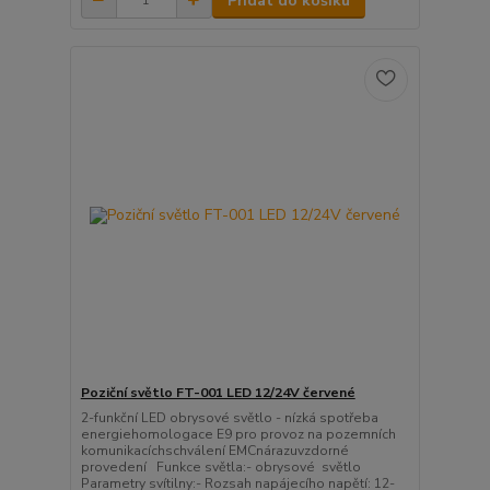
Přidat do košíku
Poziční světlo FT-001 LED 12/24V červené
2-funkční LED obrysové světlo - nízká spotřeba
energiehomologace E9 pro provoz na pozemních
komunikacíchschválení EMCnárazuvzdorné
provedení Funkce světla:- obrysové světlo
Parametry svítilny:- Rozsah napájecího napětí: 12-