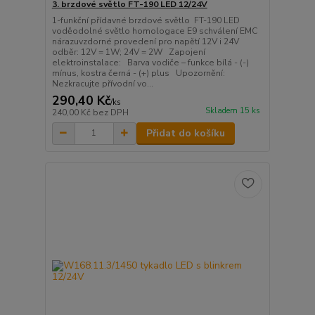
3. brzdové světlo FT-190 LED 12/24V
1-funkční přídavné brzdové světlo FT-190 LED
voděodolné světlo homologace E9 schválení EMC
nárazuvzdorné provedení pro napětí 12V i 24V
odběr: 12V = 1W; 24V = 2W Zapojení
elektroinstalace: Barva vodiče – funkce bílá - (-)
mínus, kostra černá - (+) plus Upozornění:
Nezkracujte přívodní vo...
290,40 Kč
/
ks
Skladem 15 ks
240,00 Kč
bez DPH
Přidat do košíku