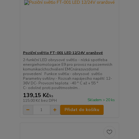
Poziční světlo FT-001 LED 12/24V oranžové
2-funkční LED obrysové světlo - nízká spotřeba
energiehomologace E9 pro provoz na pozemních
komunikacíchschválení EMCnárazuvzdorné
provedení Funkce světla:- obrysové světlo
Parametry svítilny:- Rozsah napájecího napětí: 12-
36V DC- Provozní teplota: -40 ° C až + 55 °
C- odolné proti povětrnostním...
139,15 Kč
/
ks
Skladem > 20 ks
115,00 Kč
bez DPH
Přidat do košíku