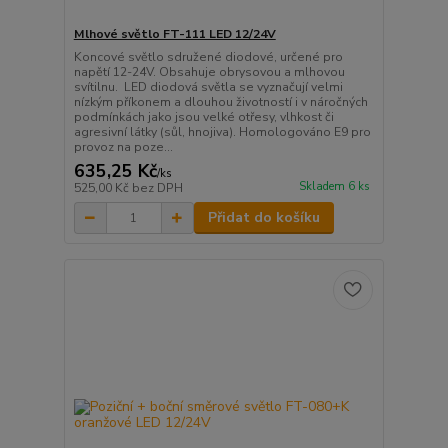
Mlhové světlo FT-111 LED 12/24V
Koncové světlo sdružené diodové, určené pro
napětí 12-24V. Obsahuje obrysovou a mlhovou
svítilnu. LED diodová světla se vyznačují velmi
nízkým příkonem a dlouhou životností i v náročných
podmínkách jako jsou velké otřesy, vlhkost či
agresivní látky (sůl, hnojiva). Homologováno E9 pro
provoz na poze...
635,25 Kč
/
ks
Skladem 6 ks
525,00 Kč
bez DPH
Přidat do košíku