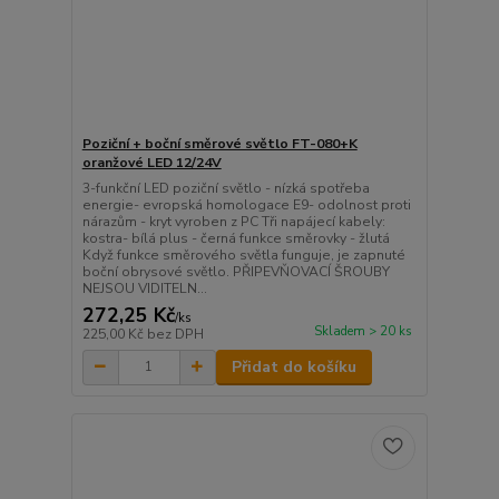
Poziční + boční směrové světlo FT-080+K
oranžové LED 12/24V
3-funkční LED poziční světlo - nízká spotřeba
energie- evropská homologace E9- odolnost proti
nárazům - kryt vyroben z PC Tři napájecí kabely:
kostra- bílá plus - černá funkce směrovky - žlutá
Když funkce směrového světla funguje, je zapnuté
boční obrysové světlo. PŘIPEVŇOVACÍ ŠROUBY
NEJSOU VIDITELN...
272,25 Kč
/
ks
Skladem > 20 ks
225,00 Kč
bez DPH
Přidat do košíku