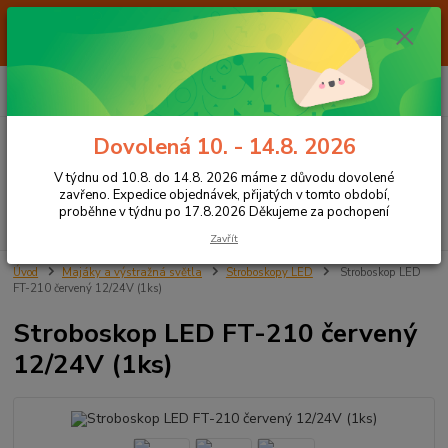
Od 7.8. do 14.8. 2026 máme z důvodu dovolené ZAVŘENO. Expedice
objednávek, přijatých v tomto období, proběhne v týdnu po 17.8.2026
Děkujeme za pochopení
0
ks
+420 605 283 713
CZK
za
0,00 Kč
8:00 - 15:00
Dovolená 10. - 14.8. 2026
Menu
V týdnu od 10.8. do 14.8. 2026 máme z důvodu dovolené
zavřeno. Expedice objednávek, přijatých v tomto období,
proběhne v týdnu po 17.8.2026 Děkujeme za pochopení
Hledat
Zavřít
Úvod
Majáky a výstražná světla
Stroboskopy LED
Stroboskop LED
FT-210 červený 12/24V (1ks)
Stroboskop LED FT-210 červený
12/24V (1ks)