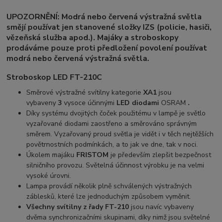
UPOZORNĚNÍ: Modrá nebo červená výstražná světla
smějí používat jen stanovené složky IZS (policie, hasiči,
vězeňská služba apod.). Majáky a stroboskopy
prodáváme pouze proti předložení povolení používat
modrá nebo červená výstražná světla.
Stroboskop
LED FT-210C
Směrové výstražné svítilny kategorie
XA1
jsou
vybaveny
3
vysoce účinnými
LED diodami
OSRAM
.
Díky systému dvojitých čoček použitému v lampě je světlo
vyzařované diodami zaostřeno a směrováno správným
směrem. Vyzařovaný proud světla je vidět i v těch nejtěžších
povětrnostních podmínkách, a to jak ve dne, tak v noci.
Úkolem majáku
FRISTOM
je především zlepšit bezpečnost
silničního provozu. Světelná účinnost výrobku je na velmi
vysoké úrovni.
Lampa provádí několik plně schválených výstražných
záblesků, které lze jednoduchým způsobem vyměnit.
Všechny svítilny z řady FT-210
jsou navíc vybaveny
dvěma synchronizačními skupinami, díky nimž jsou světelné