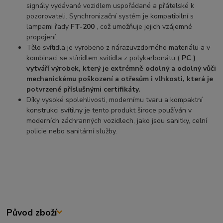
signály vydávané vozidlem uspořádané a přátelské k
pozorovateli. Synchronizační systém je kompatibilní s
lampami řady
FT-200
, což umožňuje jejich vzájemné
propojení.
Tělo svítidla je vyrobeno z nárazuvzdorného materiálu a v
kombinaci se stínidlem svítidla z polykarbonátu (
PC )
vytváří výrobek, který je extrémně odolný a odolný vůči
mechanickému poškození a otřesům i vlhkosti, která je
potvrzené příslušnými certifikáty.
Díky vysoké spolehlivosti, modernímu tvaru a kompaktní
konstrukci svítilny je tento produkt široce používán v
moderních záchranných vozidlech, jako jsou sanitky, celní
policie nebo sanitární služby.
Původ zboží