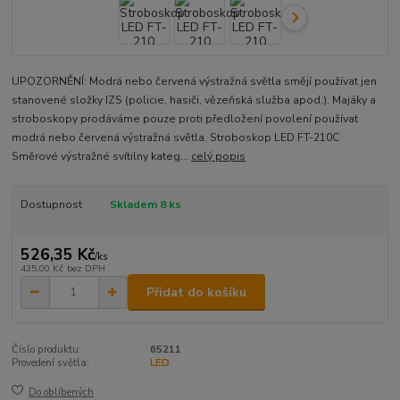
UPOZORNĚNÍ: Modrá nebo červená výstražná světla smějí používat jen
stanovené složky IZS (policie, hasiči, vězeňská služba apod.). Majáky a
stroboskopy prodáváme pouze proti předložení povolení používat
modrá nebo červená výstražná světla. Stroboskop LED FT-210C
Směrové výstražné svítilny kateg...
celý popis
Dostupnost
Skladem 8 ks
526,35 Kč
/
ks
435,00 Kč
bez DPH
Přidat do košíku
Číslo produktu:
65211
Provedení světla:
LED
Do oblíbených