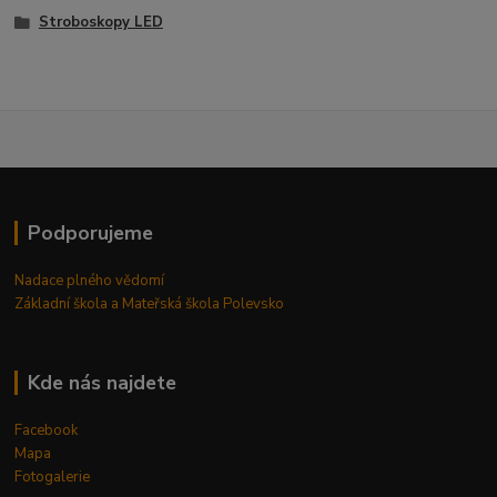
Stroboskopy LED
Podporujeme
Nadace plného vědomí
Základní škola a Mateřská škola Polevsko
Kde nás najdete
Facebook
Mapa
Fotogalerie