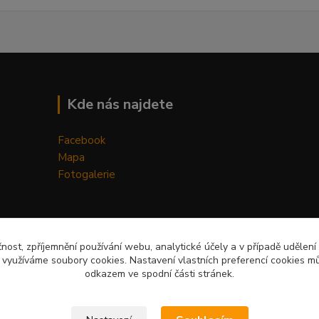
Kde nás najdete
Facebook
Mapa
Fotogalerie
čnost, zpříjemnění používání webu, analytické účely a v případě udělení
y využíváme soubory cookies. Nastavení vlastních preferencí cookies mů
odkazem ve spodní části stránek.
Upravit sběr cookies.