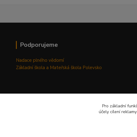
Podporujeme
Nadace plného vědomí
Základní škola a Mateřská škola Polevsko
Pro základní funk
účely cílení reklam