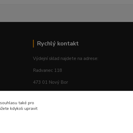
Rychlý kontakt
Výdejní sklad najdete na adrese:
Radvanec 118
473 01 Nový Bor
tel: +420 605 283 713
 souhlasu také pro
žete kdykoli upravit