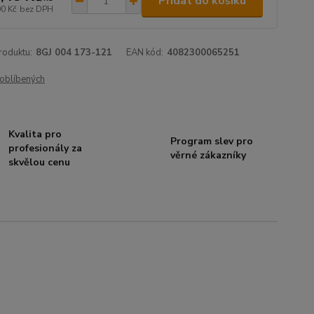
Přidat do košíku
00 Kč
bez DPH
roduktu:
8GJ 004 173-121
EAN kód:
4082300065251
oblíbených
Kvalita pro
Program slev pro
profesionály za
věrné zákazníky
skvělou cenu