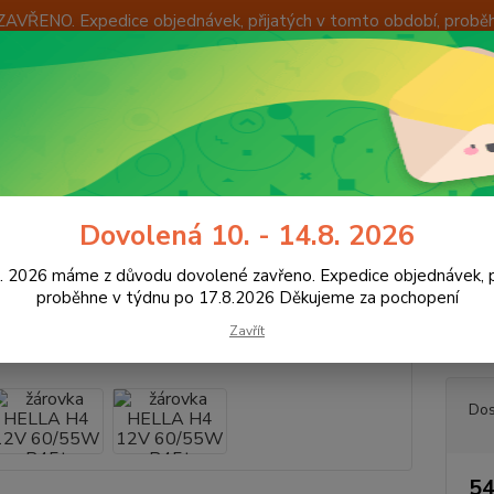
ZAVŘENO. Expedice objednávek, přijatých v tomto období, probě
Í
OKAMŽITÁ VÝMĚNA ZBOŽÍ
INFORMACE
KONTAKTY
+420
Hledat
8:00 -
utožárovky
Hella 12V
žárovka HELLA H4 12V 60/55W P45t
Dovolená 10. - 14.8. 2026
vka HELLA H4 12V 60/55W P45
8. 2026 máme z důvodu dovolené zavřeno. Expedice objednávek, p
proběhne v týdnu po 17.8.2026 Děkujeme za pochopení
Zavřít
žárov
Dos
54