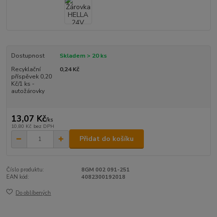
Dostupnost
Skladem > 20 ks
Recyklační
0,24 Kč
příspěvek 0,20
Kč/1 ks -
autožárovky
13,07 Kč
/
ks
10,80 Kč
bez DPH
Přidat do košíku
Číslo produktu:
8GM 002 091-251
EAN kód:
4082300192018
Do oblíbených