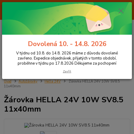
Od 7.8. do 14.8. 2026 máme z důvodu dovolené ZAVŘENO. Expedice
objednávek, přijatých v tomto období, proběhne v týdnu po 17.8.2026
Děkujeme za pochopení
0
ks
+420 605 283 713
CZK
za
0,00 Kč
8:00 - 15:00
Dovolená 10. - 14.8. 2026
Menu
V týdnu od 10.8. do 14.8. 2026 máme z důvodu dovolené
zavřeno. Expedice objednávek, přijatých v tomto období,
proběhne v týdnu po 17.8.2026 Děkujeme za pochopení
Hledat
Zavřít
Úvod
Autožárovky
Hella 24V
Žárovka HELLA 24V 10W SV8.5
11x40mm
Žárovka HELLA 24V 10W SV8.5
11x40mm