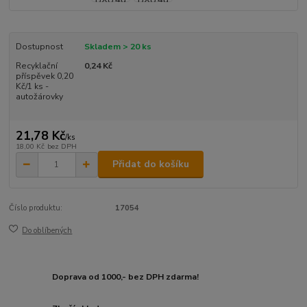
Dostupnost
Skladem > 20 ks
Recyklační
0,24 Kč
příspěvek 0,20
Kč/1 ks -
autožárovky
21,78 Kč
/
ks
18,00 Kč
bez DPH
Přidat do košíku
Číslo produktu:
17054
Do oblíbených
Doprava od 1000,- bez DPH zdarma!