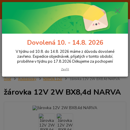
Od 7.8. do 14.8. 2026 máme z důvodu dovolené ZAVŘENO. Expedice
objednávek, přijatých v tomto období, proběhne v týdnu po 17.8.2026
Děkujeme za pochopení
0
ks
+420 605 283 713
CZK
za
0,00 Kč
8:00 - 15:00
Dovolená 10. - 14.8. 2026
Menu
V týdnu od 10.8. do 14.8. 2026 máme z důvodu dovolené
zavřeno. Expedice objednávek, přijatých v tomto období,
proběhne v týdnu po 17.8.2026 Děkujeme za pochopení
Hledat
Zavřít
Úvod
Autožárovky
NARVA 12V
žárovka 12V 2W BX8,4d NARVA
žárovka 12V 2W BX8,4d NARVA