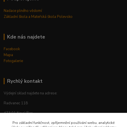
Nadace plného vědomí
Základní škola a Mateřská škola Polevsko
Kde nás najdete
Facebook
Mapa
Fotogalerie
Rychlý kontakt
Výdejní sklad najdete na adrese:
Radvanec 118
473 01 Nový Bor
tel: +420 605 283 713
Pro základní funkčnost, zpříjemnění používání webu, analytické