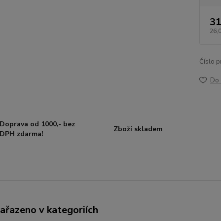
31
26,
Číslo p
Do 
Doprava od 1000,- bez
Zboží skladem
DPH zdarma!
zařazeno v kategoriích