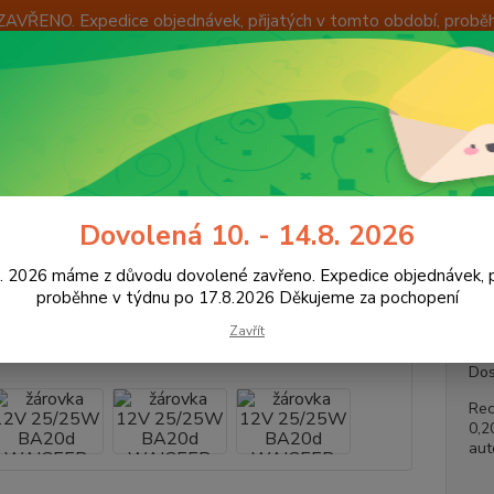
ZAVŘENO. Expedice objednávek, přijatých v tomto období, probě
Í
OKAMŽITÁ VÝMĚNA ZBOŽÍ
INFORMACE
KONTAKTY
+420
Hledat
8:00 -
utožárovky
Ostatní značky 12V
žárovka 12V 25/25W BA20d WAIG
Dovolená 10. - 14.8. 2026
ovka 12V 25/25W BA20d WAIGE
8. 2026 máme z důvodu dovolené zavřeno. Expedice objednávek, p
proběhne v týdnu po 17.8.2026 Děkujeme za pochopení
Zavřít
Dos
Rec
0,2
aut