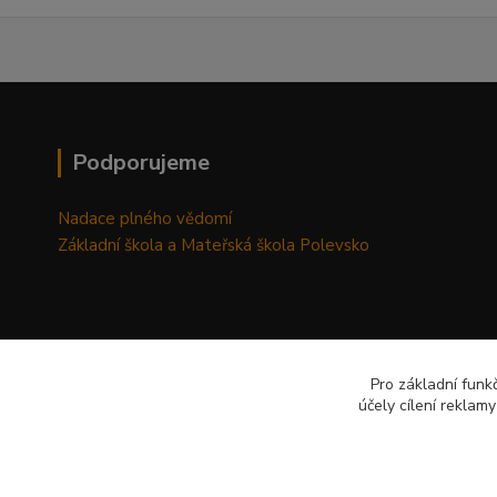
Podporujeme
Nadace plného vědomí
Základní škola a Mateřská škola Polevsko
Pro základní funk
účely cílení reklam