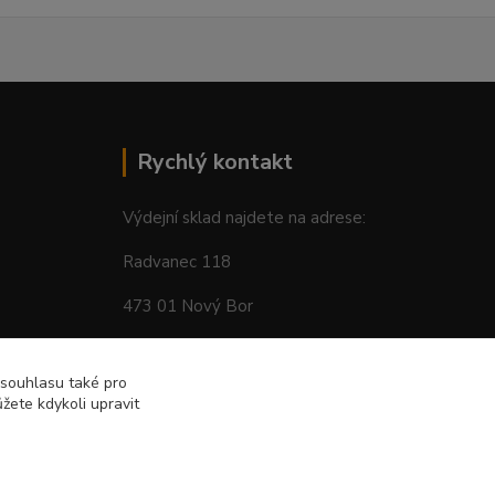
Rychlý kontakt
Výdejní sklad najdete na adrese:
Radvanec 118
473 01 Nový Bor
tel: +420 605 283 713
 souhlasu také pro
žete kdykoli upravit