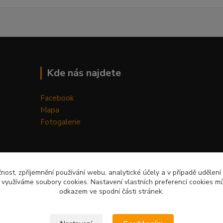
Kde nás najdete
Facebook
Mapa
Fotogalerie
čnost, zpříjemnění používání webu, analytické účely a v případě udělení
y využíváme soubory cookies. Nastavení vlastních preferencí cookies mů
odkazem ve spodní části stránek.
Upravit sběr cookies.