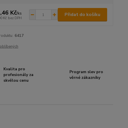
,46 Kč
/
ks
Přidat do košíku
00 Kč
bez DPH
roduktu:
6417
oblíbených
Kvalita pro
Program slev pro
profesionály za
věrné zákazníky
skvělou cenu