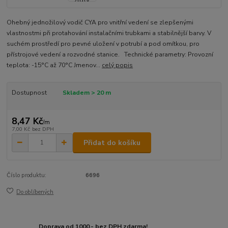
Ohebný jednožilový vodič CYA pro vnitřní vedení se zlepšenými
vlastnostmi při protahování instalačními trubkami a stabilnější barvy. V
suchém prostředí pro pevné uložení v potrubí a pod omítkou, pro
přístrojové vedení a rozvodné stanice. Technické parametry: Provozní
teplota: -15°C až 70°C Jmenov...
celý popis
Dostupnost
Skladem > 20 m
8,47 Kč
/
m
7,00 Kč
bez DPH
Přidat do košíku
Číslo produktu:
6696
Do oblíbených
Doprava od 1000,- bez DPH zdarma!