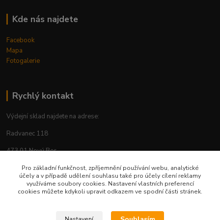
Kde nás najdete
Facebook
Mapa
Fotogalerie
Rychlý kontakt
Výdejní sklad najdete na adrese:
Radvanec 118
473 01 Nový Bor
tel: +420 605 283 713
Pro základní funkčnost, zpříjemnění používání webu, analytické
účely a v případě udělení souhlasu také pro účely cílení reklamy
využíváme soubory cookies. Nastavení vlastních preferencí
cookies můžete kdykoli upravit odkazem ve spodní části stránek.
Upravit sběr cookies.
Souhlasím
Nastavení