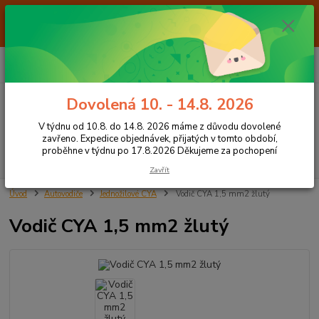
Od 7.8. do 14.8. 2026 máme z důvodu dovolené ZAVŘENO. Expedice
objednávek, přijatých v tomto období, proběhne v týdnu po 17.8.2026
Děkujeme za pochopení
0
ks
+420 605 283 713
CZK
za
0,00 Kč
8:00 - 15:00
Dovolená 10. - 14.8. 2026
Menu
V týdnu od 10.8. do 14.8. 2026 máme z důvodu dovolené
zavřeno. Expedice objednávek, přijatých v tomto období,
proběhne v týdnu po 17.8.2026 Děkujeme za pochopení
Hledat
Zavřít
Úvod
Autovodiče
Jednožilové CYA
Vodič CYA 1,5 mm2 žlutý
Vodič CYA 1,5 mm2 žlutý