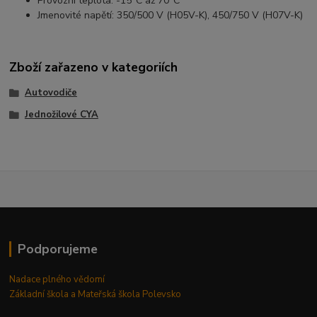
Provozní teplota: -15°C až 70°C
Jmenovité napětí: 350/500 V (H05V-K), 450/750 V (H07V-K)
Zboží zařazeno v kategoriích
Autovodiče
Jednožilové CYA
Podporujeme
Nadace plného vědomí
Základní škola a Mateřská škola Polevsko