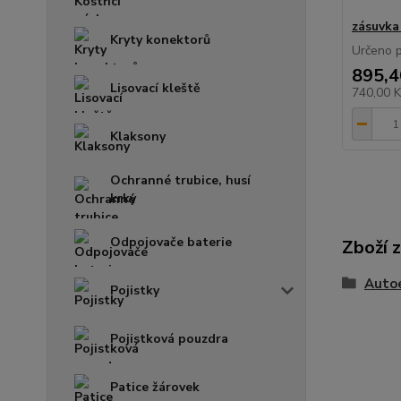
zásuvka
Kryty konektorů
Určeno 
895,4
Lisovací kleště
740,00 
Klaksony
Ochranné trubice, husí
krky
Odpojovače baterie
Zboží 
Auto
Pojistky
Pojistková pouzdra
Patice žárovek