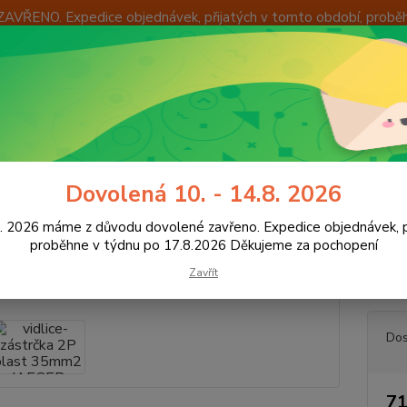
ZAVŘENO. Expedice objednávek, přijatých v tomto období, probě
Í
OKAMŽITÁ VÝMĚNA ZBOŽÍ
INFORMACE
KONTAKTY
+420
Hledat
8:00 -
utoelektro
Zástrčky, zásuvky ostatní
vidlice-zástrčka 2P plast 35
Dovolená 10. - 14.8. 2026
ice-zástrčka 2P plast 35mm2 J
8. 2026 máme z důvodu dovolené zavřeno. Expedice objednávek, p
proběhne v týdnu po 17.8.2026 Děkujeme za pochopení
Zavřít
Určen
Dos
71