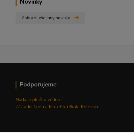
Novinky
Zobrazit všechny novinky
Podporujeme
Nadace plného vědomí
Základní škola a Mateřská škola Polevsko