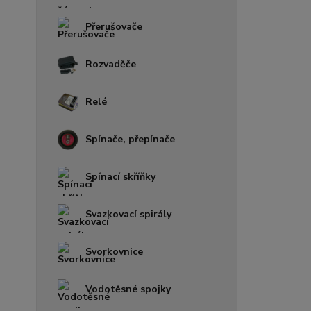
Přerušovače
Rozvaděče
Relé
Spínače, přepínače
Spínací skříňky
Svazkovací spirály
Svorkovnice
Vodotěsné spojky