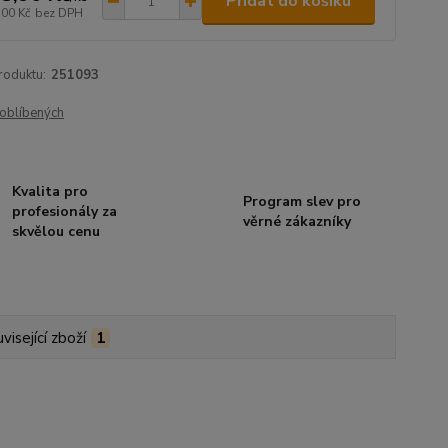
Přidat do košíku
,00 Kč
bez DPH
roduktu:
251093
oblíbených
Kvalita pro
Program slev pro
profesionály za
věrné zákazníky
skvělou cenu
visející zboží
1