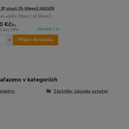
 2P plast 35-50mm2 JAEGER
pro vodiče 35mm2 až 50mm2.
0 Kč
/
ks
Skladem 1 ks
Kč
bez DPH
Přidat do košíku
zařazeno v kategoriích
elektro
Zástrčky, zásuvky ostatní