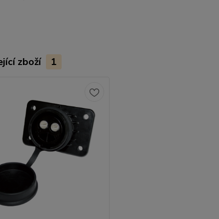
jící zboží
1