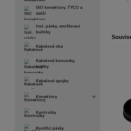
ISO konektory, TYCO a
další
Izol. pásky, smršťovací
bužírky
Souvise
Kabelová oka
Kabelové koncovky,
krytky
Kabelové spojky
Konektory
Kontrolky
Kostřící pásky