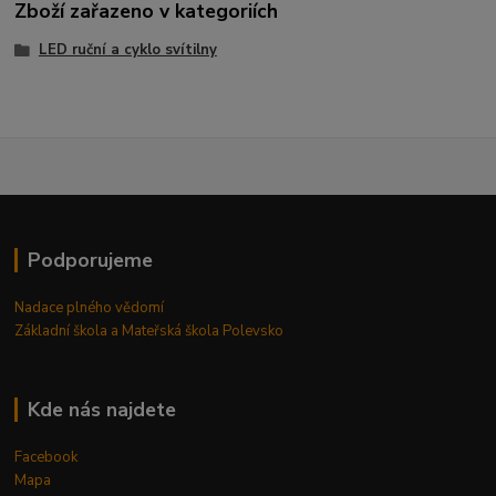
Zboží zařazeno v kategoriích
LED ruční a cyklo svítilny
Podporujeme
Nadace plného vědomí
Základní škola a Mateřská škola Polevsko
Kde nás najdete
Facebook
Mapa