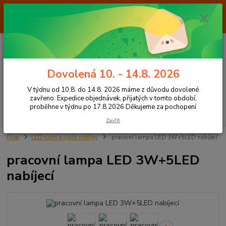
Od 7.8. do 14.8. 2026 máme z důvodu dovolené ZAVŘENO. Expedice
objednávek, přijatých v tomto období, proběhne v týdnu po 17.8.2026
Děkujeme za pochopení
0
ks
+420 605 283 713
CZK
za
0,00 Kč
8:00 - 15:00
Dovolená 10. - 14.8. 2026
Menu
V týdnu od 10.8. do 14.8. 2026 máme z důvodu dovolené
zavřeno. Expedice objednávek, přijatých v tomto období,
proběhne v týdnu po 17.8.2026 Děkujeme za pochopení
Hledat
Zavřít
Úvod
LED ruční a cyklo svítilny
pracovní lampa LED 3W+5LED nabíjecí
pracovní lampa LED 3W+5LED
nabíjecí