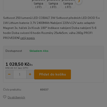
Svítivost 250 lumenů LED COBALT 3W Svítivost předních LED DIOD 5 x
1W Lithium baterie 3,7V 2400MAh Nabíjení 220V+12V auto adaptér
Magnet 3x, háček 2x Kloub 180° Indikace nabíjení Doba nabíjení 5-6
hodin Doba svícení 6 hodin Rozměry 25x4x5cm, váha 260g PROFI
PROVEDENÍ
celý popis
Dostupnost
Skladem 4 ks
1 028,50 Kč
/
ks
850,00 Kč
bez DPH
Přidat do košíku
Číslo produktu:
60037
Do oblíbených