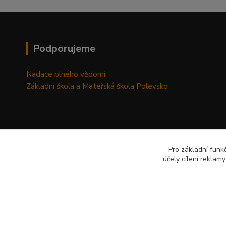
Podporujeme
Nadace plného vědomí
Základní škola a Mateřská škola Polevsko
Pro základní funk
účely cílení reklam