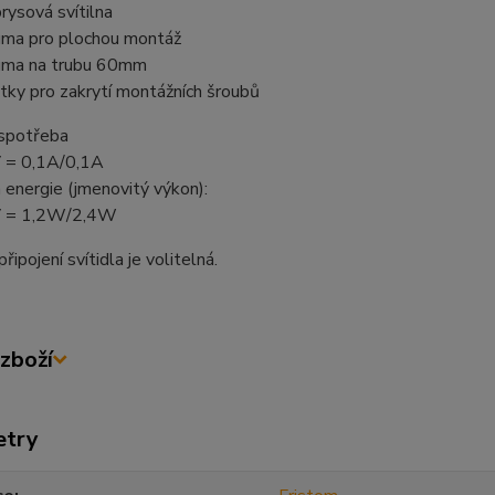
brysová svítilna
uma pro plochou montáž
uma na trubu 60mm
átky pro zakrytí montážních šroubů
 spotřeba
 = 0,1A/0,1A
energie (jmenovitý výkon):
 = 1,2W/2,4W
řipojení svítidla je volitelná.
zboží
etry