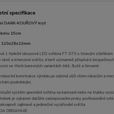
tní specifikace
ní DARK-KOUŘOVÝ kryt
abelu 15cm
: 120x28x13mm
á 1-funkční obrysová LED svítilna FT-073 s tmavým stínítke
silné a intenzivní světlo, které významně přispívá k bezpečnosti 
ozici ve třech barevných variantách: bílé, žluté a červené.
robustní konstrukce výrobku je odolná vůči všem nárazům a mec
stním podmínkám.
oluční systém upevnění svítilny na karoserii nebo na trubku vozi
ýrobek je vybaven dalšími zaslepovacími prvky, profesionální vzhl
řekvapivě zajímavé a jedinečné vyzařování světla
DA OBSAHUJE