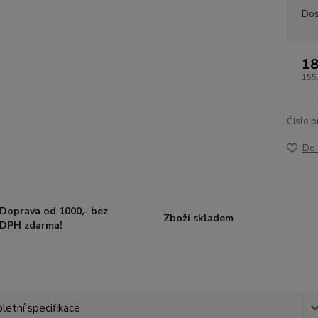
Dos
18
155
Číslo p
Do 
Doprava od 1000,- bez
Zboží skladem
DPH zdarma!
etní specifikace