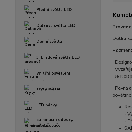
Přední světla LED
Komple
Dálková světla LED
Provede
Délka k
Denní světla
Rozměr 
3. brzdová světla LED
Designov
Vyzařuje 
Vnitřní osvětlení
Je k disp
Pevná a 
Kryty světel
povětrno
LED pásky
Rev
- V
Eliminační odpory,
- P
přerušovače
SA