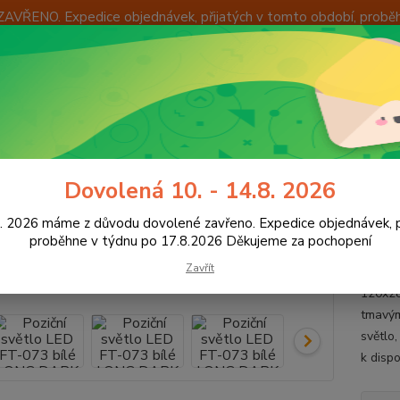
ZAVŘENO. Expedice objednávek, přijatých v tomto období, probě
Í
OKAMŽITÁ VÝMĚNA ZBOŽÍ
INFORMACE
KONTAKTY
+420
Hledat
8:00 -
ED osvětlení vozidel
Obrysová světla LED
Poziční světlo LED FT-
Dovolená 10. - 14.8. 2026
ční světlo LED FT-073 bílé LO
8. 2026 máme z důvodu dovolené zavřeno. Expedice objednávek, p
proběhne v týdnu po 17.8.2026 Děkujeme za pochopení
Zavřít
Proved
120x28
tmavým
světlo
k dispo