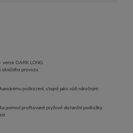
m - verze DARK LONG
silničního provozu.
hanickému poškození, stejně jako vůči náročným
dla pomocí profilované pryžové distanční podložky.
ed.