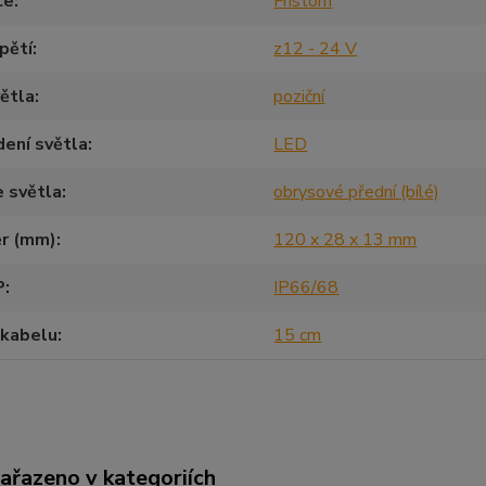
ce
Fristom
pětí
z12 - 24 V
ětla
poziční
ení světla
LED
 světla
obrysové přední (bílé)
r (mm)
120 x 28 x 13 mm
P
IP66/68
 kabelu
15 cm
zařazeno v kategoriích