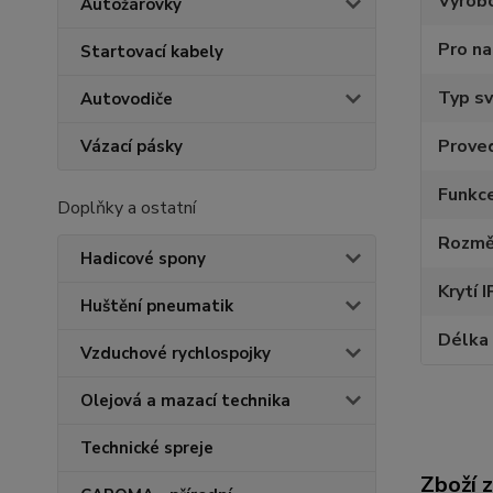
Výrob
Autožárovky
Pro na
Startovací kabely
Typ sv
Autovodiče
Proved
Vázací pásky
Funkce
Doplňky a ostatní
Rozmě
Hadicové spony
Krytí I
Huštění pneumatik
Délka
Vzduchové rychlospojky
Olejová a mazací technika
Technické spreje
Zboží 