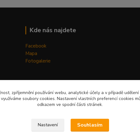
Kde nás najdete
Facebook
Mapa
Fotogalerie
čnost, zpříjemnění používání webu, analytické účely a v případě udělení
y využíváme soubory cookies. Nastavení vlastních preferencí cookies mů
odkazem ve spodní části stránek.
Upravit sběr cookies.
Souhlasím
Nastavení