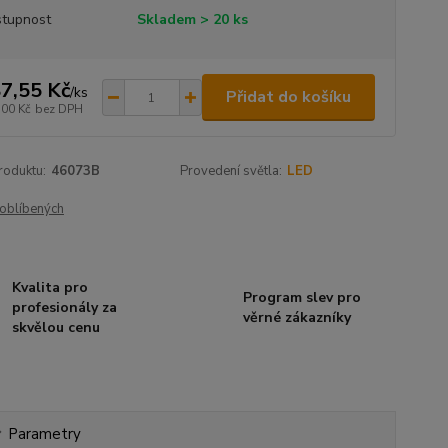
tupnost
Skladem > 20 ks
7,55 Kč
/
ks
Přidat do košíku
,00 Kč
bez DPH
roduktu:
46073B
Provedení světla:
LED
oblíbených
Kvalita pro
Program slev pro
profesionály za
věrné zákazníky
skvělou cenu
Parametry