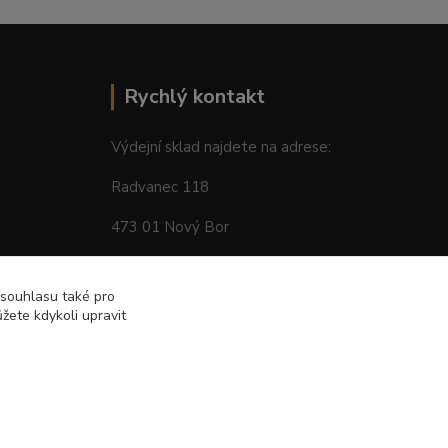
Rychlý kontakt
Výdejní sklad najdete na adrese:
Radvanec 118
473 01 Nový Bor
tel: +420 605 283 713
 souhlasu také pro
žete kdykoli upravit