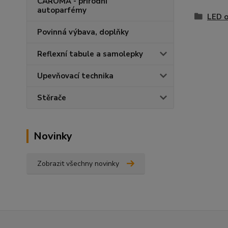
CAROMA - přírodní
autoparfémy
LED o
Povinná výbava, doplňky
Reflexní tabule a samolepky
Upevňovací technika
Stěrače
Novinky
Zobrazit všechny novinky