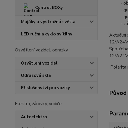
- o
Control BOXy
- g
- g
Majáky a výstražná světla
- z
LED ruční a cyklo svítilny
Aktuální
12V/24V
Spotřeba 
Osvětlení vozidel, odrazky
12V/24V
Osvětlení vozidel
Polarita p
Odrazová skla
Příslušenství pro vozíky
Původ 
Elektro, žárovky, vodiče
Param
Autoelektro