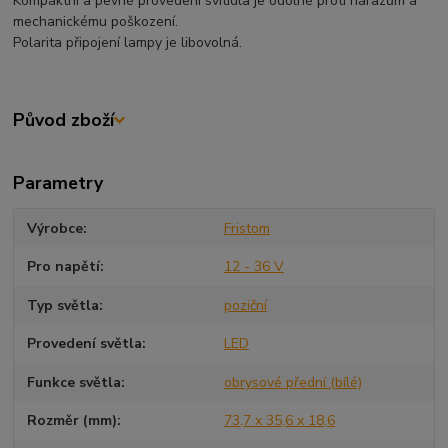
Kompaktní a pevné provedení svítidla je odolné proti nárazům a
mechanickému poškození.
Polarita připojení lampy je libovolná.
Původ zboží
Parametry
Výrobce
Fristom
Pro napětí
12 - 36 V
Typ světla
poziční
Provedení světla
LED
Funkce světla
obrysové přední (bílé)
Rozměr (mm)
73,7 x 35,6 x 18,6