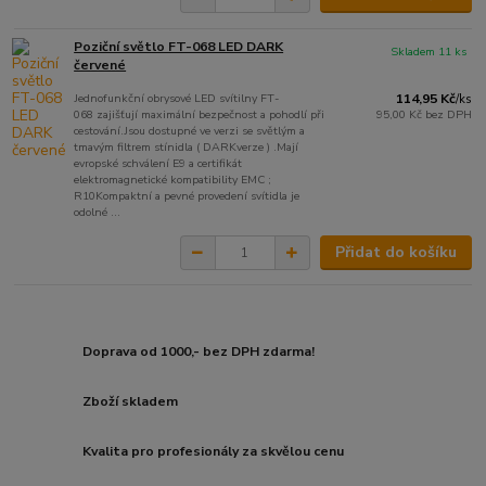
Poziční světlo FT-068 LED DARK
Skladem 11 ks
červené
Jednofunkční obrysové LED svítilny FT-
114,95 Kč
/
ks
068 zajišťují maximální bezpečnost a pohodlí při
95,00 Kč
bez DPH
cestování.Jsou dostupné ve verzi se světlým a
tmavým filtrem stínidla ( DARKverze ) .Mají
evropské schválení E9 a certifikát
elektromagnetické kompatibility EMC ;
R10Kompaktní a pevné provedení svítidla je
odolné ...
Přidat do košíku
Doprava od 1000,- bez DPH zdarma!
Zboží skladem
Kvalita pro profesionály za skvělou cenu