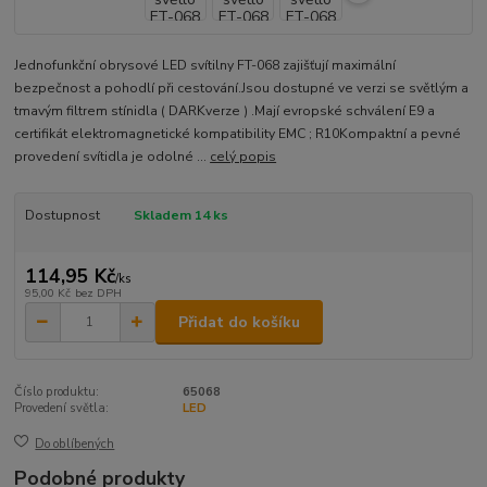
Jednofunkční obrysové LED svítilny FT-068 zajišťují maximální
bezpečnost a pohodlí při cestování.Jsou dostupné ve verzi se světlým a
tmavým filtrem stínidla ( DARKverze ) .Mají evropské schválení E9 a
certifikát elektromagnetické kompatibility EMC ; R10Kompaktní a pevné
provedení svítidla je odolné ...
celý popis
Dostupnost
Skladem 14 ks
114,95 Kč
/
ks
95,00 Kč
bez DPH
Přidat do košíku
Číslo produktu:
65068
Provedení světla:
LED
Do oblíbených
Podobné produkty