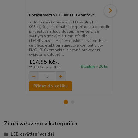
Poziční světlo FT-068 LED oranžové
Poziční svě
Jednofunkční obrysové LED svítilny FT-
Jednofunkční
068 zajišťují maximální bezpečnost a pohodlí
068 zajišťuj
při cestování.Jsou dostupné ve verzi se
při cestován
světlým a tmavým filtrem stínidla
světlým a tm
( DARKverze ) .Mají evropské schválení E9 a
( DARKverze 
certifikát elektromagnetické kompatibility
certifikát e
EMC ; R10Kompaktní a pevné provedení
EMC ; R10Ko
svítidla je odolné ...
svítidla je od
114,95 Kč
114,95 K
/
ks
Skladem > 20 ks
95,00 Kč
bez DPH
95,00 Kč
bez
Přidat do košíku
Přidat d
Zboží zařazeno v kategoriích
LED osvětlení vozidel