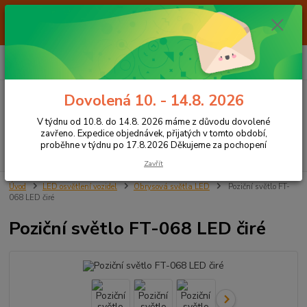
Od 7.8. do 14.8. 2026 máme z důvodu dovolené ZAVŘENO. Expedice
objednávek, přijatých v tomto období, proběhne v týdnu po 17.8.2026
Děkujeme za pochopení
0
ks
+420 605 283 713
CZK
za
0,00 Kč
8:00 - 15:00
Dovolená 10. - 14.8. 2026
Menu
V týdnu od 10.8. do 14.8. 2026 máme z důvodu dovolené
zavřeno. Expedice objednávek, přijatých v tomto období,
proběhne v týdnu po 17.8.2026 Děkujeme za pochopení
Hledat
Zavřít
Úvod
LED osvětlení vozidel
Obrysová světla LED
Poziční světlo FT-
068 LED čiré
Poziční světlo FT-068 LED čiré