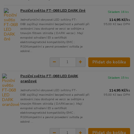
Poziční světlo FT-068 LED DARK čiré
Skladem 16 ks
Jednofunkční obrysové LED svítilny FT-
114,95 Kč
/
ks
068 zajišťují maximální bezpečnost a pohodlí při
95,00 Kč
bez DPH
cestování.Jsou dostupné ve verzi se světlým a
tmavým filtrem stínidla ( DARK verze ) .Mají
evropské schválení E9 a certifikát
elektromagnetické kompatibility EMC ;
R10Kompaktní a pevné provedení svítidla je
odolné...
Přidat do košíku
Poziční světlo FT-068 LED DARK
Skladem 15 ks
oranžové
Jednofunkční obrysové LED svítilny FT-
114,95 Kč
/
ks
068 zajišťují maximální bezpečnost a pohodlí při
95,00 Kč
bez DPH
cestování.Jsou dostupné ve verzi se světlým a
tmavým filtrem stínidla ( DARKverze ) .Mají
evropské schválení E9 a certifikát
elektromagnetické kompatibility EMC ;
R10Kompaktní a pevné provedení svítidla je
odolné ...
Přidat do košíku