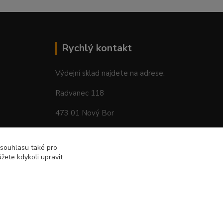
Rychlý kontakt
Výdejní sklad najdete na adrese:
Radvanec 118
473 01 Nový Bor
tel: +420 605 283 713
 souhlasu také pro
žete kdykoli upravit