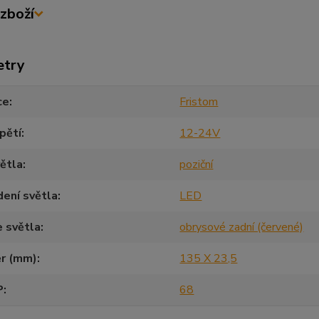
zboží
etry
ce
Fristom
pětí
12-24V
ětla
poziční
ení světla
LED
 světla
obrysové zadní (červené)
r (mm)
135 X 23,5
P
68