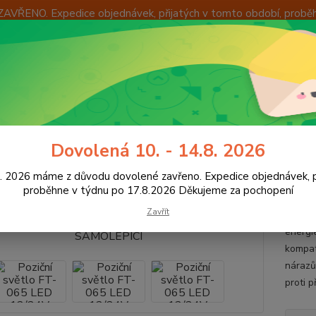
ZAVŘENO. Expedice objednávek, přijatých v tomto období, probě
Í
OKAMŽITÁ VÝMĚNA ZBOŽÍ
INFORMACE
KONTAKTY
+420
Hledat
8:00 -
ED osvětlení vozidel
Obrysová světla LED
Poziční světlo FT-065 
Dovolená 10. - 14.8. 2026
ční světlo FT-065 LED 12/24V 
8. 2026 máme z důvodu dovolené zavřeno. Expedice objednávek, p
proběhne v týdnu po 17.8.2026 Děkujeme za pochopení
Zavřít
LED FT
energi
kompat
nárazů
proti p