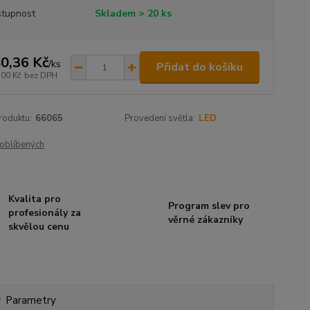
tupnost
Skladem > 20 ks
0,36 Kč
/
ks
Přidat do košíku
,00 Kč
bez DPH
roduktu:
66065
Provedení světla:
LED
oblíbených
Kvalita pro
Program slev pro
profesionály za
věrné zákazníky
skvělou cenu
Parametry