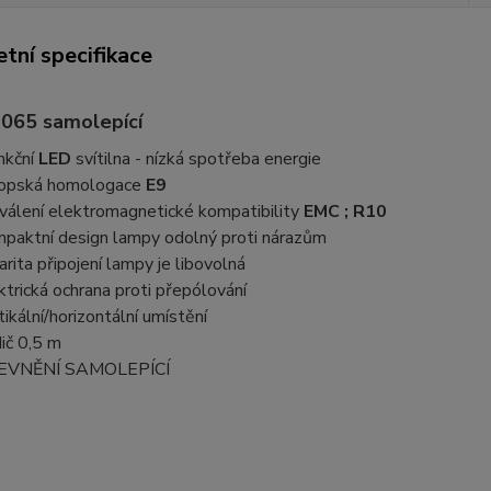
tní specifikace
065 samolepící
nkční
LED
svítilna - nízká spotřeba energie
opská homologace
E9
válení elektromagnetické kompatibility
EMC ; R10
paktní design lampy odolný proti nárazům
arita připojení lampy je libovolná
ktrická ochrana proti přepólování
tikální/horizontální umístění
ič 0,5 m
EVNĚNÍ SAMOLEPÍCÍ