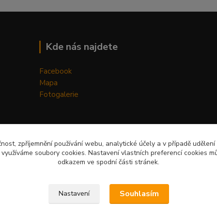
Kde nás najdete
Facebook
Mapa
Fotogalerie
čnost, zpříjemnění používání webu, analytické účely a v případě udělení
y využíváme soubory cookies. Nastavení vlastních preferencí cookies mů
odkazem ve spodní části stránek.
Upravit sběr cookies.
Souhlasím
Nastavení