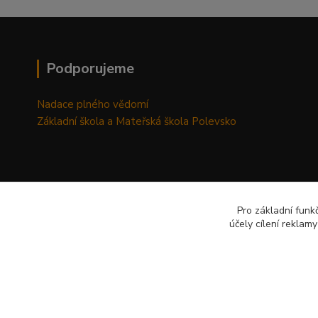
Podporujeme
Nadace plného vědomí
Základní škola a Mateřská škola Polevsko
Pro základní funk
účely cílení reklam