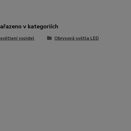
zařazeno v kategoriích
světlení vozidel
Obrysová světla LED