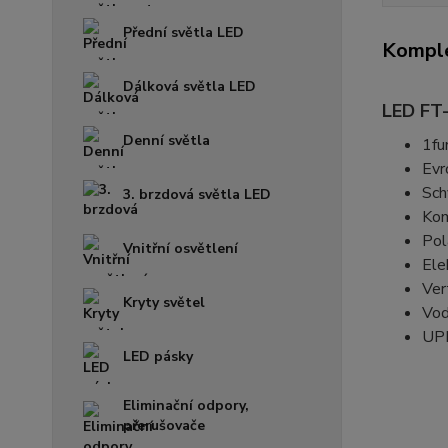
Přední světla LED
Komple
Dálková světla LED
LED FT-
Denní světla
1fu
Evr
Sch
3. brzdová světla LED
Kom
Pol
Vnitřní osvětlení
Ele
Ver
Kryty světel
Vod
UP
LED pásky
Eliminační odpory,
přerušovače