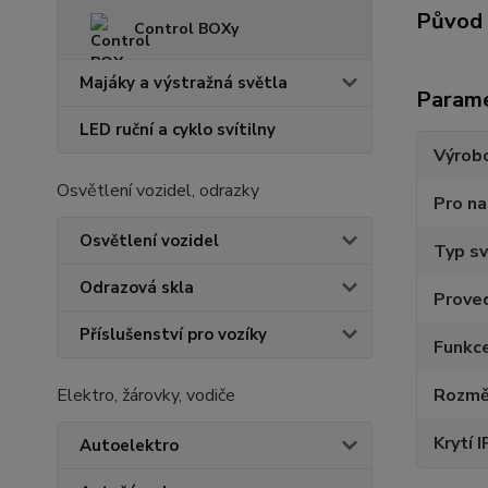
Původ 
Control BOXy
Majáky a výstražná světla
Param
LED ruční a cyklo svítilny
Výrob
Osvětlení vozidel, odrazky
Pro na
Osvětlení vozidel
Typ sv
Odrazová skla
Proved
Příslušenství pro vozíky
Funkce
Elektro, žárovky, vodiče
Rozmě
Krytí I
Autoelektro