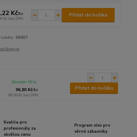
,22 Kč
/
ks
Přidat do košíku
00 Kč
bez DPH
roduktu:
58407
oblíbených
Skladem 16 ks
Přidat do košíku
96,80 Kč
/
ks
80,00 Kč
bez DPH
Kvalita pro
Program slev pro
profesionály za
věrné zákazníky
skvělou cenu