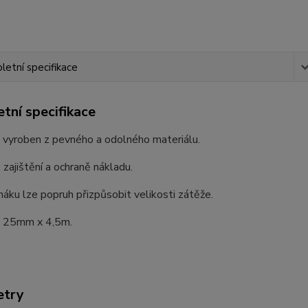
etní specifikace
tní specifikace
 vyroben z pevného a odolného materiálu.
k zajištění a ochraně nákladu.
náku lze popruh přizpůsobit velikosti zátěže.
 25mm x 4,5m.
etry