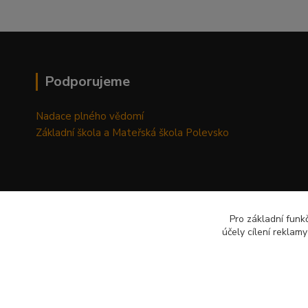
Podporujeme
Nadace plného vědomí
Základní škola a Mateřská škola Polevsko
Pro základní funk
účely cílení reklam