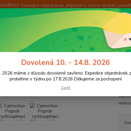
ZAVŘENO. Expedice objednávek, přijatých v tomto období, probě
Í
OKAMŽITÁ VÝMĚNA ZBOŽÍ
INFORMACE
KONTAKTY
+420
Hledat
8:00 -
pevňovací technika
Upevňovací pásy
Carmotion Popruh rychloupín
Dovolená 10. - 14.8. 2026
otion Popruh rychloupínací 25
8. 2026 máme z důvodu dovolené zavřeno. Expedice objednávek, p
proběhne v týdnu po 17.8.2026 Děkujeme za pochopení
Zavřít
Řemen 
zajišt
veliko
Dos