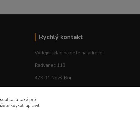
Rychlý kontakt
Výdejní sklad najdete na adrese:
Radvanec 118
473 01 Nový Bor
tel: +420 605 283 713
 souhlasu také pro
žete kdykoli upravit