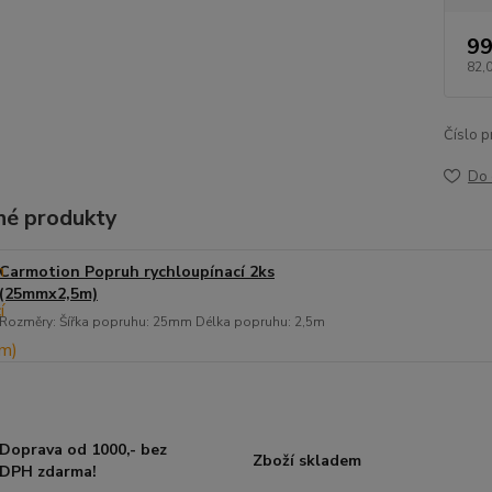
99
82,
Číslo p
Do 
é produkty
Carmotion Popruh rychloupínací 2ks
(25mmx2,5m)
Rozměry: Šířka popruhu: 25mm Délka popruhu: 2,5m
Doprava od 1000,- bez
Zboží skladem
DPH zdarma!