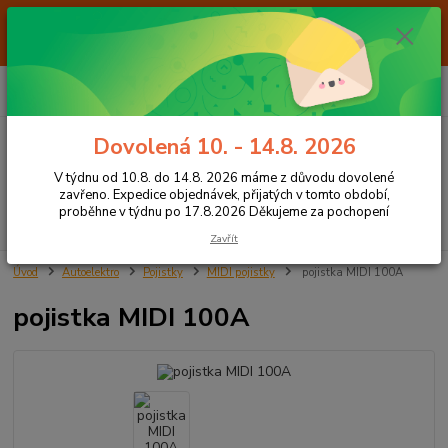
Od 7.8. do 14.8. 2026 máme z důvodu dovolené ZAVŘENO. Expedice
objednávek, přijatých v tomto období, proběhne v týdnu po 17.8.2026
Děkujeme za pochopení
0
ks
+420 605 283 713
CZK
za
0,00 Kč
8:00 - 15:00
Dovolená 10. - 14.8. 2026
Menu
V týdnu od 10.8. do 14.8. 2026 máme z důvodu dovolené
zavřeno. Expedice objednávek, přijatých v tomto období,
proběhne v týdnu po 17.8.2026 Děkujeme za pochopení
Hledat
Zavřít
Úvod
Autoelektro
Pojistky
MIDI pojistky
pojistka MIDI 100A
pojistka MIDI 100A