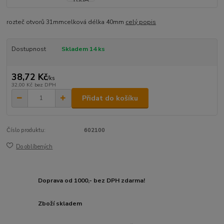
rozteč otvorů 31mmcelková délka 40mm
celý popis
Dostupnost
Skladem 14 ks
38,72 Kč
/
ks
32,00 Kč
bez DPH
Přidat do košíku
Číslo produktu:
602100
Do oblíbených
Doprava od 1000,- bez DPH zdarma!
Zboží skladem