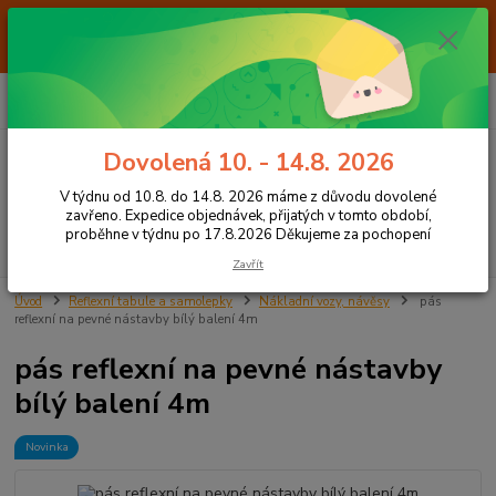
Od 7.8. do 14.8. 2026 máme z důvodu dovolené ZAVŘENO. Expedice
objednávek, přijatých v tomto období, proběhne v týdnu po 17.8.2026
Děkujeme za pochopení
0
ks
+420 605 283 713
CZK
za
0,00 Kč
8:00 - 15:00
Dovolená 10. - 14.8. 2026
Menu
V týdnu od 10.8. do 14.8. 2026 máme z důvodu dovolené
zavřeno. Expedice objednávek, přijatých v tomto období,
proběhne v týdnu po 17.8.2026 Děkujeme za pochopení
Hledat
Zavřít
Úvod
Reflexní tabule a samolepky
Nákladní vozy, návěsy
pás
reflexní na pevné nástavby bílý balení 4m
pás reflexní na pevné nástavby
bílý balení 4m
Novinka