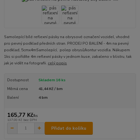
Samolepící bílé reflexní pásky na obrysové označení vozidel, vhodné
pro pevný podklad předních stran. PRODEJ PO BALENÍ - 4m na pevný
podklad, 5cmx4mSamolepící, polep obrysů/kontur vozidla. Nákupem
1ks si pořídíte 4m reflexní pásky v jednom kuse, zabaleno v blistru, tak
jak je vidět na fotografii.
celý popis
Dostupnost
Skladem 16 ks
Měrná cena
41,44 Kč / bm
Balení
4 bm
165,77 Kč
/
ks
137,00 Kč
bez DPH
Přidat do košíku