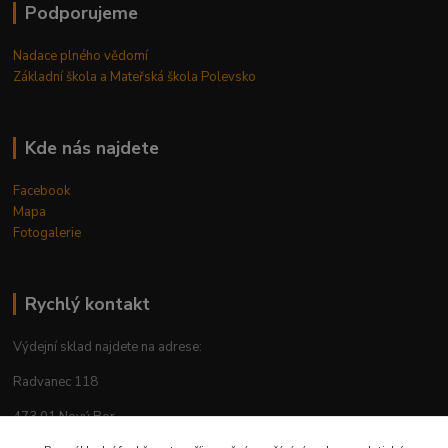
Podporujeme
Nadace plného vědomí
Základní škola a Mateřská škola Polevsko
Kde nás najdete
Facebook
Mapa
Fotogalerie
Rychlý kontakt
Výdejní sklad najdete na adrese:
Radvanec 118
473 01 Nový Bor