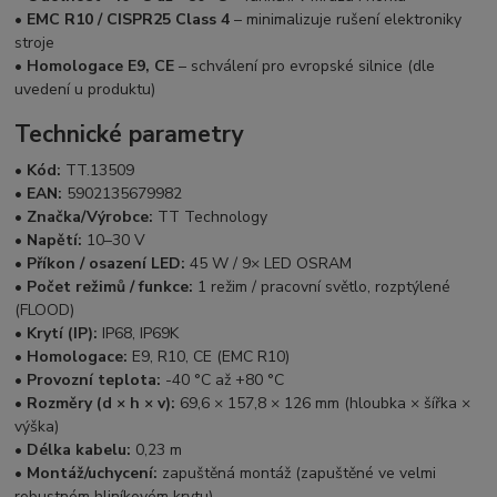
•
EMC R10 / CISPR25 Class 4
– minimalizuje rušení elektroniky
stroje
•
Homologace E9, CE
– schválení pro evropské silnice (dle
uvedení u produktu)
Technické parametry
•
Kód:
TT.13509
•
EAN:
5902135679982
•
Značka/Výrobce:
TT Technology
•
Napětí:
10–30 V
•
Příkon / osazení LED:
45 W / 9× LED OSRAM
•
Počet režimů / funkce:
1 režim / pracovní světlo, rozptýlené
(FLOOD)
•
Krytí (IP):
IP68, IP69K
•
Homologace:
E9, R10, CE (EMC R10)
•
Provozní teplota:
-40 °C až +80 °C
•
Rozměry (d × h × v):
69,6 × 157,8 × 126 mm (hloubka × šířka ×
výška)
•
Délka kabelu:
0,23 m
•
Montáž/uchycení:
zapuštěná montáž (zapuštěné ve velmi
robustném hliníkovém krytu)