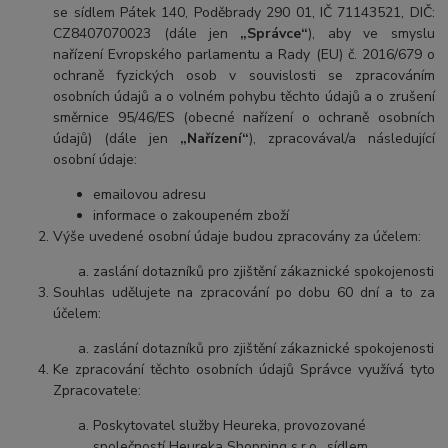
se sídlem Pátek 140, Poděbrady 290 01, IČ 71143521, DIČ:
CZ8407070023 (dále jen
„Správce“
), aby ve smyslu
nařízení Evropského parlamentu a Rady (EU) č. 2016/679 o
ochraně fyzických osob v souvislosti se zpracováním
osobních údajů a o volném pohybu těchto údajů a o zrušení
směrnice 95/46/ES (obecné nařízení o ochraně osobních
údajů) (dále jen
„Nařízení“
), zpracovával/a následující
osobní údaje:
emailovou adresu
informace o zakoupeném zboží
Výše uvedené osobní údaje budou zpracovány za účelem:
zaslání dotazníků pro zjištění zákaznické spokojenosti
Souhlas udělujete na zpracování po dobu 60 dní a to za
účelem:
zaslání dotazníků pro zjištění zákaznické spokojenosti
Ke zpracování těchto osobních údajů Správce využívá tyto
Zpracovatele:
Poskytovatel služby Heureka, provozované
společností Heureka Shopping s.r.o., sídlem