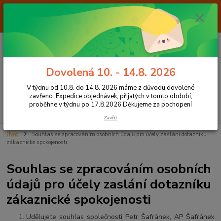
Od 7.8. do 14.8. 2026 máme z důvodu dovolené ZAVŘENO. Expedice
objednávek, přijatých v tomto období, proběhne v týdnu po 17.8.2026
Děkujeme za pochopení
0
ks
+420 605 283 713
CZK
za
0,00 Kč
8:00 - 15:00
Dovolená 10. - 14.8. 2026
Menu
V týdnu od 10.8. do 14.8. 2026 máme z důvodu dovolené
zavřeno. Expedice objednávek, přijatých v tomto období,
proběhne v týdnu po 17.8.2026 Děkujeme za pochopení
Hledat
Zavřít
Úvod
Souhlas se zpracováním osobních údajů pro účely zaslání dotazníku
zákaznické spokojenosti
Souhlas se zpracováním osobních
údajů pro účely zaslání dotazníku
zákaznické spokojenosti
Udělujete souhlas společnosti Petr Šafránek, AP Šafránek