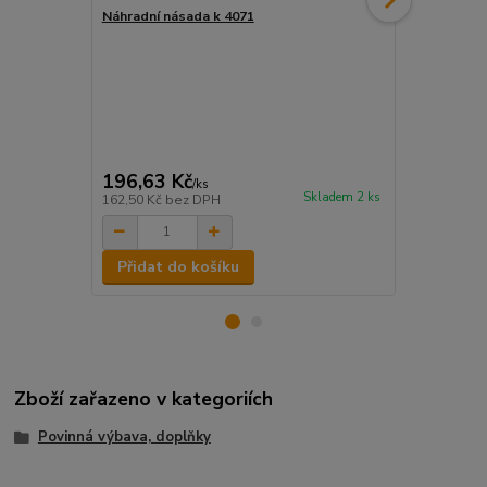
Náhradní násada k 4071
Smeták na m
Průtočný sme
Ukončen rych
teleskopická
štětiny, kte
smetáku prak
Upozornění: 
připojení, n
nasadit!
196,63 Kč
393,25 K
/
ks
Skladem 2 ks
162,50 Kč
bez DPH
325,00 Kč
be
Přidat do košíku
Přidat d
Zboží zařazeno v kategoriích
Povinná výbava, doplňky