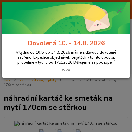
Od 7.8. do 14.8. 2026 máme z důvodu dovolené ZAVŘENO. Expedice
objednávek, přijatých v tomto období, proběhne v týdnu po 17.8.2026
Děkujeme za pochopení
0
ks
+420 605 283 713
CZK
za
0,00 Kč
8:00 - 15:00
Dovolená 10. - 14.8. 2026
Menu
V týdnu od 10.8. do 14.8. 2026 máme z důvodu dovolené
zavřeno. Expedice objednávek, přijatých v tomto období,
proběhne v týdnu po 17.8.2026 Děkujeme za pochopení
Hledat
Zavřít
Úvod
Povinná výbava, doplňky
náhradní kartáč ke smeták na mytí
170cm se stěrkou
náhradní kartáč ke smeták na
mytí 170cm se stěrkou