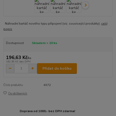
Náhradní kartáč nového typu připojení (viz. související produkty).
celý
popis
Dostupnost
Skladem > 20 ks
196,63 Kč
/
ks
162,50 Kč
bez DPH
Přidat do košíku
Číslo produktu:
4072
Do oblíbených
Doprava od 1000,- bez DPH zdarma!