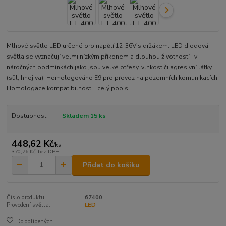
Mlhové světlo LED určené pro napětí 12-36V s držákem. LED diodová
světla se vyznačují velmi nízkým příkonem a dlouhou životností i v
náročných podmínkách jako jsou velké otřesy, vlhkost či agresivní látky
(sůl, hnojiva). Homologováno E9 pro provoz na pozemních komunikacích.
Homologace kompatibilnost...
celý popis
Dostupnost
Skladem 15 ks
448,62 Kč
/
ks
370,76 Kč
bez DPH
Přidat do košíku
Číslo produktu:
67400
Provedení světla:
LED
Do oblíbených