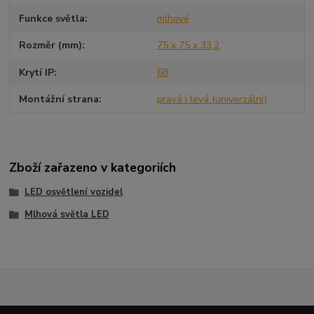
Funkce světla
mlhové
Rozměr (mm)
75 x 75 x 33,2
Krytí IP
68
Montážní strana
pravá i levá (univerzální)
Zboží zařazeno v kategoriích
LED osvětlení vozidel
Mlhová světla LED