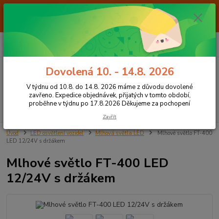
Od 7.8. do 14.8. 2026 máme z důvodu dovolené ZAVŘENO. Expedice
objednávek, přijatých v tomto období, proběhne v týdnu po 17.8.2026
Děkujeme za pochopení
0
ks
+420 605 283 713
CZK
za
0,00 Kč
8:00 - 15:00
Dovolená 10. - 14.8. 2026
Menu
V týdnu od 10.8. do 14.8. 2026 máme z důvodu dovolené
zavřeno. Expedice objednávek, přijatých v tomto období,
proběhne v týdnu po 17.8.2026 Děkujeme za pochopení
Hledat
Zavřít
Úvod
LED osvětlení vozidel
Mlhová světla LED
Mlhové světlo FT-400
LED 12/24V s držákem
Mlhové světlo FT-400 LED
12/24V s držákem