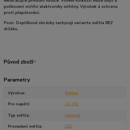
Nezkracujte přívodní vodiče. Vlivem vlhkosti může dojít k
poškození vnitřní elektroniky svítilny. Výrobek á ochranu
proti přepólování.
Pozn. Doplňkové obrázky zachycují variantu světla BEZ
držáku.
Původ zboží
Parametry
Výrobce
Fristom
Pro napětí
12-24V
Typ světla
koncové
Provedení světla
LED