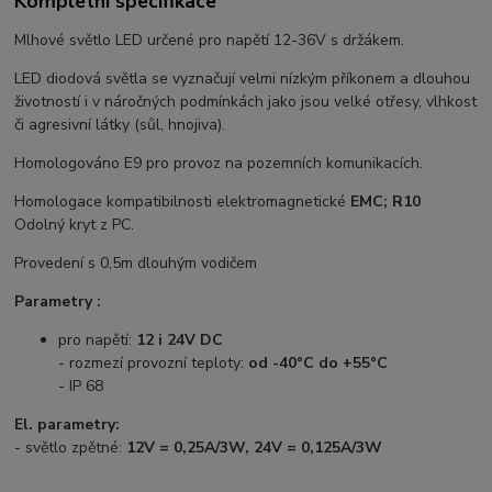
Kompletní specifikace
Mlhové světlo LED určené pro napětí 12-36V s držákem.
LED diodová světla se vyznačují velmi nízkým příkonem a dlouhou
životností i v náročných podmínkách jako jsou velké otřesy, vlhkost
či agresivní látky (sůl, hnojiva).
Homologováno E9 pro provoz na pozemních komunikacích.
Homologace kompatibilnosti elektromagnetické
EMC; R10
Odolný kryt z PC.
Provedení s 0,5m dlouhým vodičem
Parametry :
pro napětí:
12 i 24V DC
- rozmezí provozní teploty:
od -40°C do +55°C
- IP 68
El. parametry:
- světlo zpětné:
12V = 0,25A/3W, 24V = 0,125A/3W