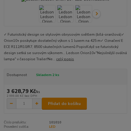
✓ Futuristický design se stylovým obrysovým světlem (bílá-oranžová)✓
Orion10+ poskytuje dostatečný výkon s 1 luxem na 425 m✓ Označení E
ECE R112/R10/R7, 8500 skutečných lumenů PopisKdyž se futuristický
design setká se surovým výkonem... Ledson Orion10+"Nejsilnější oválná
lampa" v časopise Trailer!Ne...
celý popis
Dostupnost
Skladem 2 ks
3 628,79 Kč
/
ks
2 999,00 Kč
bez DPH
Přidat do košíku
Číslo produktu:
101010
Provedení světla:
LED