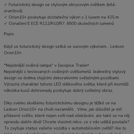
✓ Futuristický design se stylovým obrysovým světlem (bílá-
oranžová)
✓ Orion10+ poskytuje dostatečný výkon s 1 luxem na 425 m
✓ Označení E ECE R112/R10/R7, 8500 skutečných lumenů
Popis
Když se futuristický design setká se surovým výkonem... Ledson
Orion10+
"Nejsilnější oválná lampa" v časopise Trailer!
Nejsilnější z testovaných oválných světlometů. Jedinečný stylový
design se dvěma stojícími dekorativními světelnými pozičkami.
Výrazný charakter tohoto LED dálkového světla, které při montáži
několika kusů dohromady poskytuje dobrý světelný obraz.
Díky svému skvělému futuristickému designu je těžké se na
Ledson Orion10+ na chvíli nezaměřit... Víme, jak důležité je mít
přídavné světlo, které nejen svítí nad očekávání, ale také se na něj
opravdu dobře dívá! Chcete vlastnit něco, co z vás udělá poutače?
To zvyšuje status vašeho vozidla v automobilovém světě? Ale to