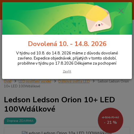
Od 7.8. do 14.8. 2026 máme z důvodu dovolené ZAVŘENO. Expedice
objednávek, přijatých v tomto období, proběhne v týdnu po 17.8.2026
Děkujeme za pochopení
0
ks
+420 605 283 713
CZK
za
0,00 Kč
8:00 - 15:00
Dovolená 10. - 14.8. 2026
Menu
V týdnu od 10.8. do 14.8. 2026 máme z důvodu dovolené
zavřeno. Expedice objednávek, přijatých v tomto období,
proběhne v týdnu po 17.8.2026 Děkujeme za pochopení
Hledat
Zavřít
Úvod
LED osvětlení vozidel
Dálková světla LED
Ledson Ledson Orion
10+ LED 100Wdálkové
Ledson Ledson Orion 10+ LED
100Wdálkové
4 596,79 Kč
Doprava ZDARMA
- 21 %