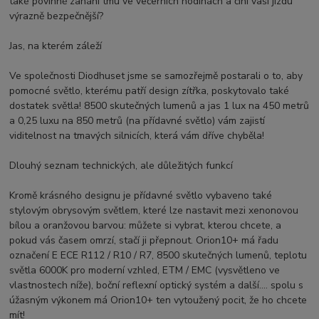
také povinně zahání tmu ve večerních hodinách a činí vaši jízdu
výrazně bezpečnější?
Jas, na kterém záleží
Ve společnosti Diodhuset jsme se samozřejmě postarali o to, aby
pomocné světlo, kterému patří design zítřka, poskytovalo také
dostatek světla! 8500 skutečných lumenů a jas 1 lux na 450 metrů
a 0,25 luxu na 850 metrů (na přídavné světlo) vám zajistí
viditelnost na tmavých silnicích, která vám dříve chyběla!
Dlouhý seznam technických, ale důležitých funkcí
Kromě krásného designu je přídavné světlo vybaveno také
stylovým obrysovým světlem, které lze nastavit mezi xenonovou
bílou a oranžovou barvou: můžete si vybrat, kterou chcete, a
pokud vás časem omrzí, stačí ji přepnout. Orion10+ má řadu
označení E ECE R112 / R10 / R7, 8500 skutečných lumenů, teplotu
světla 6000K pro moderní vzhled, ETM / EMC (vysvětleno ve
vlastnostech níže), boční reflexní optický systém a další.... spolu s
úžasným výkonem má Orion10+ ten vytoužený pocit, že ho chcete
mít!