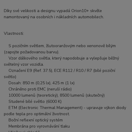
Díky své velikosti a designu vypadá Orion10+ skvěle
namontovaný na osobních i nákladních automobilech.
Vlastnosti:
S pozičním světlem, žlutooranžovým nebo xenonově bílým
(zapojte požadovanou barvu).
Vzor dálkového světla, který napodobuje a vylepšuje běžný
světelný vzor vozidla.
Označení E9 (Ref. 37.5), ECE R112 / R10 / R7 (bílé poziční
světlo)
Dosah: 850 m (0,25 lx), 425 m (1 lx)
Chráněno proti EMC (neruší rádio)
10000 lumenů (teoretický), 8500 lumenů (skutečný)
Studené bílé světlo (6000 K)
ETM (Electronic Thermal Management) - upravuje výkon diody
podle tepla pro optimální životnost.
Boční reflexní optický systém
Membrána pro vyrovnávání tlaku