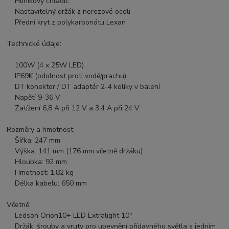
Hliníkový chladič
Nastavitelný držák z nerezové oceli
Přední kryt z polykarbonátu Lexan
Technické údaje:
100W (4 x 25W LED)
IP69K (odolnost proti vodě/prachu)
DT konektor / DT adaptér 2-4 kolíky v balení
Napětí 9-36 V
Zatížení 6,8 A při 12 V a 3,4 A při 24 V
Rozměry a hmotnost:
Šířka: 247 mm
Výška: 141 mm (176 mm včetně držáku)
Hloubka: 92 mm
Hmotnost: 1,82 kg
Délka kabelu: 650 mm
Včetně:
Ledson Orion10+ LED Extralight 10"
Držák, šrouby a vruty pro upevnění přídavného světla s jedním