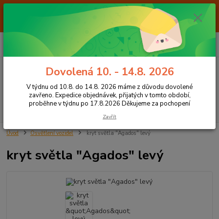
Od 7.8. do 14.8. 2026 máme z důvodu dovolené ZAVŘENO. Expedice
objednávek, přijatých v tomto období, proběhne v týdnu po 17.8.2026
Děkujeme za pochopení
0
ks
+420 605 283 713
CZK
za
0,00 Kč
8:00 - 15:00
Dovolená 10. - 14.8. 2026
Menu
V týdnu od 10.8. do 14.8. 2026 máme z důvodu dovolené
zavřeno. Expedice objednávek, přijatých v tomto období,
proběhne v týdnu po 17.8.2026 Děkujeme za pochopení
Hledat
Zavřít
Úvod
Osvětlení vozidel
kryt světla "Agados" levý
kryt světla "Agados" levý