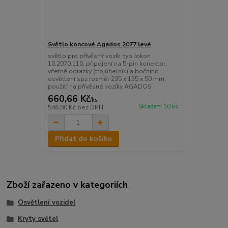
Světlo koncové Agados 2077 levé
světlo pro přívěsný vozík, typ Jokon
10.2070.110, připojení na 5-pin konektor,
včetně odrazky (trojúhelník) a bočního
osvětlení spz rozměr 235 x 135 x 50 mm,
použití na přívěsné vozíky AGADOS
660,66 Kč
/
ks
Skladem 10 ks
546,00 Kč
bez DPH
Přidat do košíku
Zboží zařazeno v kategoriích
Osvětlení vozidel
Kryty světel