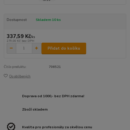
Dostupnost
Skladem 10 ks
337,59 Kč
/
ks
279,00 Kč
bez DPH
Přidat do košíku
Číslo produktu:
706521
Do oblíbených
Doprava od 1000,- bez DPH zdarma!
Zboží skladem
Kvalita pro profesionály za skvělou cenu